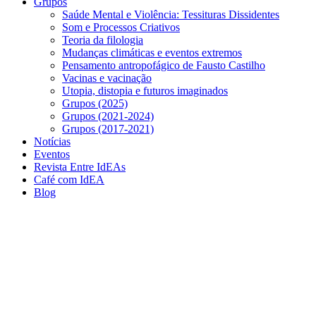
Grupos
Saúde Mental e Violência: Tessituras Dissidentes
Som e Processos Criativos
Teoria da filologia
Mudanças climáticas e eventos extremos
Pensamento antropofágico de Fausto Castilho
Vacinas e vacinação
Utopia, distopia e futuros imaginados
Grupos (2025)
Grupos (2021-2024)
Grupos (2017-2021)
Notícias
Eventos
Revista Entre IdEAs
Café com IdEA
Blog
Menu