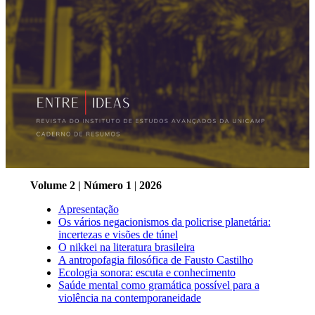
Volume 2 | Número 1
|
2026
Apresentação
Os vários negacionismos da policrise planetária:
incertezas e visões de túnel
O nikkei na literatura brasileira
A antropofagia filosófica de Fausto Castilho
Ecologia sonora: escuta e conhecimento
Saúde mental como
gramática possível para a
violência na contemporaneidade