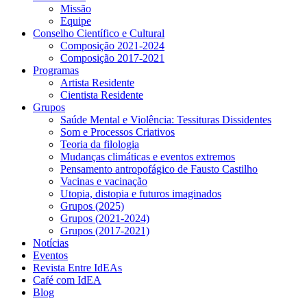
Missão
Equipe
Conselho Científico e Cultural
Composição 2021-2024
Composição 2017-2021
Programas
Artista Residente
Cientista Residente
Grupos
Saúde Mental e Violência: Tessituras Dissidentes
Som e Processos Criativos
Teoria da filologia
Mudanças climáticas e eventos extremos
Pensamento antropofágico de Fausto Castilho
Vacinas e vacinação
Utopia, distopia e futuros imaginados
Grupos (2025)
Grupos (2021-2024)
Grupos (2017-2021)
Notícias
Eventos
Revista Entre IdEAs
Café com IdEA
Blog