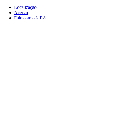
Conteúdo principal
Menu principal
Rodapé
Localização
Acervo
Fale com o IdEA
Aumentar fonte
Diminuir fonte