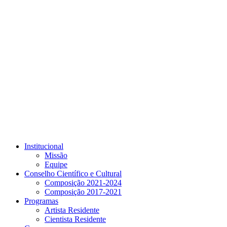
Link para o Youtube
Institucional
Missão
Equipe
Conselho Científico e Cultural
Composição 2021-2024
Composição 2017-2021
Programas
Artista Residente
Cientista Residente