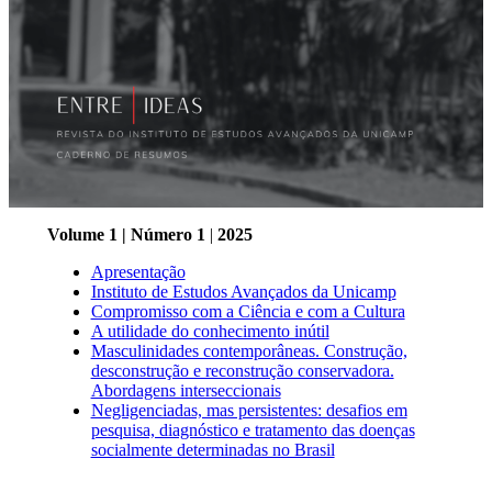
Volume 1 | Número 1
|
2025
Apresentação
Instituto de Estudos Avançados da Unicamp
Compromisso com a Ciência e com a Cultura
A utilidade do conhecimento inútil
Masculinidades contemporâneas. Construção,
desconstrução e reconstrução conservadora.
Abordagens interseccionais
Negligenciadas, mas persistentes: desafios em
pesquisa, diagnóstico e tratamento das doenças
socialmente determinadas no Brasil
Link para o Facebook