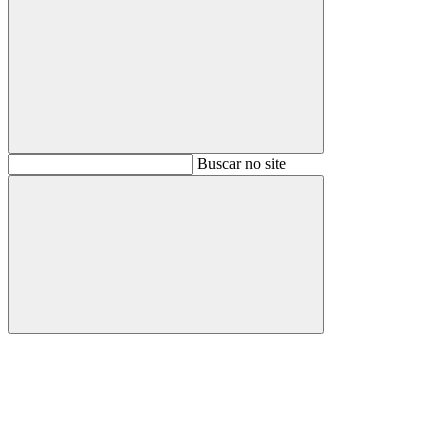
Buscar
Buscar no site
Buscar
Aumentar fonte