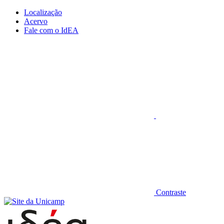
Conteúdo principal
Menu principal
Rodapé
Localização
Acervo
Fale com o IdEA
Aumentar fonte
Contraste