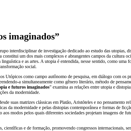
ros imaginados”
rupo interdisciplinar de investigação dedicado ao estudo das utopias, di
a constitui um dos mais complexos e abrangentes campos da cultura ocid
 a linguística e as artes. A utopia é entendida, nesse sentido, como uma 
transformação social.
dos Utópicos como campo autônomo de pesquisa, em diálogo com os prin
preendendo-a simultaneamente como gênero literário, método de pensamen
opia e futuros imaginados
” examina as relações entre utopia e distop
dições da modernidade.
sde suas matrizes clássicas em Platão, Aristóteles e no pensamento re
íficas da modernidade e pelas distopias contemporânea e formas de ficçã
omo aos modos pelos quais diferentes sociedades projetam imagens de futu
, científicas e de formação, promovendo congressos internacionais, sem