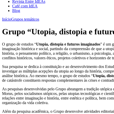
Revista Entre IdEAs
Café com IdEA
Blog
Início
Grupos temáticos
Grupo “Utopia, distopia e futu
O grupo de estudos “
Utopia, distopia e futuros imaginados
” é um g
imaginação histórica e social, partindo da compreensão de que a utopi
história, o pensamento político, a religião, o urbanismo, a psicologia,
conflitos históricos, valores éticos, projetos coletivos e horizontes de 
Sua pesquisa se dedica à constituição e ao desenvolvimento dos Estu
investigar as múltiplas acepções da utopia ao longo da história, com
análise histórica. Ao mesmo tempo, o grupo de estudos “
Utopia, dist
de catástrofe constituem respostas complementares às crises e contra
As pesquisas desenvolvidas pelo Grupo abrangem a tradição utópica de
Morus, pelos socialismos utópicos, pelas utopias tecnológicas e cient
relações entre imaginação e história, entre estética e política, bem c
organização da vida coletiva.
Além da pesquisa acadêmica, o Grupo desenvolve atividades editoriais