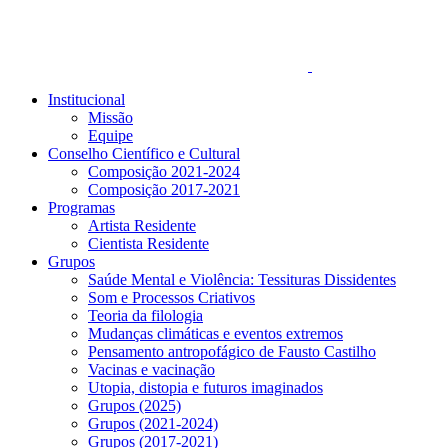
Institucional
Missão
Equipe
Conselho Científico e Cultural
Composição 2021-2024
Composição 2017-2021
Programas
Artista Residente
Cientista Residente
Grupos
Saúde Mental e Violência: Tessituras Dissidentes
Som e Processos Criativos
Teoria da filologia
Mudanças climáticas e eventos extremos
Pensamento antropofágico de Fausto Castilho
Vacinas e vacinação
Utopia, distopia e futuros imaginados
Grupos (2025)
Grupos (2021-2024)
Grupos (2017-2021)