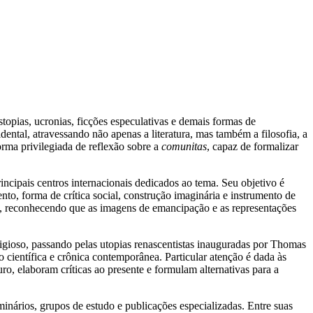
stopias, ucronias, ficções especulativas e demais formas de
ental, atravessando não apenas a literatura, mas também a filosofia, a
forma privilegiada de reflexão sobre a
comunitas
, capaz de formalizar
cipais centros internacionais dedicados ao tema. Seu objetivo é
to, forma de crítica social, construção imaginária e instrumento de
ia, reconhecendo que as imagens de emancipação e as representações
ligioso, passando pelas utopias renascentistas inauguradas por Thomas
o científica e crônica contemporânea. Particular atenção é dada às
ro, elaboram críticas ao presente e formulam alternativas para a
inários, grupos de estudo e publicações especializadas. Entre suas