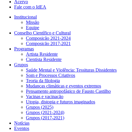
Acervo
Fale com o IdEA
Institucional
Missão
Equipe
Conselho Científico e Cultural
Composição 2021-2024
Composição 2017-2021
Programas
Artista Residente
Cientista Residente
Grupos
Saúde Mental e Violência: Tessituras Dissidentes
Som e Processos Criativos
Teoria da filologia
Mudanças climáticas e eventos extremos
Pensamento antropofágico de Fausto Castilho
Vacinas e vacinação
Utopia, distopia e futuros imaginados
Grupos (2025)
Grupos (2021-2024)
Grupos (2017-2021)
Notícias
Eventos