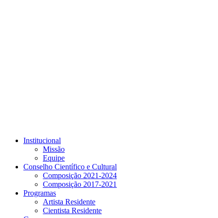
Link para o Youtube
Institucional
Missão
Equipe
Conselho Científico e Cultural
Composição 2021-2024
Composição 2017-2021
Programas
Artista Residente
Cientista Residente