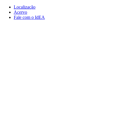
Conteúdo principal
Menu principal
Rodapé
Localização
Acervo
Fale com o IdEA
Aumentar fonte
Diminuir fonte