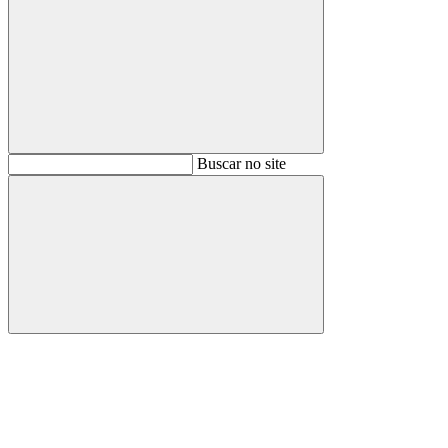
Buscar
Buscar no site
Buscar
Aumentar fonte