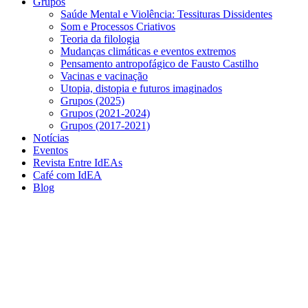
Grupos
Saúde Mental e Violência: Tessituras Dissidentes
Som e Processos Criativos
Teoria da filologia
Mudanças climáticas e eventos extremos
Pensamento antropofágico de Fausto Castilho
Vacinas e vacinação
Utopia, distopia e futuros imaginados
Grupos (2025)
Grupos (2021-2024)
Grupos (2017-2021)
Notícias
Eventos
Revista Entre IdEAs
Café com IdEA
Blog
Menu