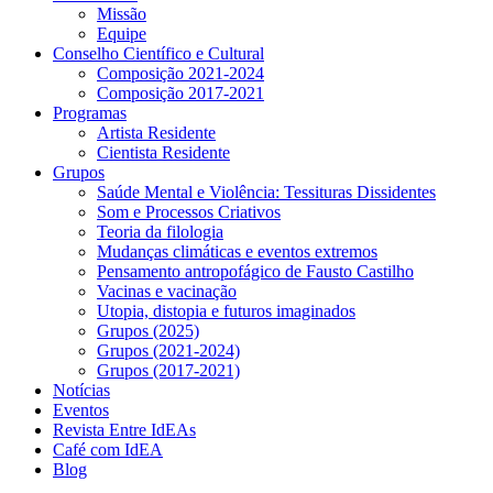
Missão
Equipe
Conselho Científico e Cultural
Composição 2021-2024
Composição 2017-2021
Programas
Artista Residente
Cientista Residente
Grupos
Saúde Mental e Violência: Tessituras Dissidentes
Som e Processos Criativos
Teoria da filologia
Mudanças climáticas e eventos extremos
Pensamento antropofágico de Fausto Castilho
Vacinas e vacinação
Utopia, distopia e futuros imaginados
Grupos (2025)
Grupos (2021-2024)
Grupos (2017-2021)
Notícias
Eventos
Revista Entre IdEAs
Café com IdEA
Blog