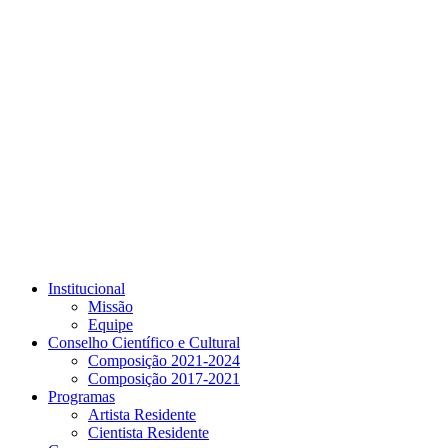
Link para o Youtube
Institucional
Missão
Equipe
Conselho Científico e Cultural
Composição 2021-2024
Composição 2017-2021
Programas
Artista Residente
Cientista Residente