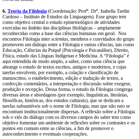
a
a
6.
Teoria da Filologia
(Coordenação: Prof
. Dr
. Isabella Tardin
Cardoso – Instituto de Estudos da Linguagem). Esse grupo tem
como objetivo central o estudo epistemológico de atividades
exercidas no âmbito das disciplinas filológicas – amplamente
reconhecidas como a base das ciências humanas em geral. Nos
encontros Filologia inter
scientias
, membros e convidados do grupo
promovem um diálogo entre a Filologia e outras ciências, tais como
Educação, Ciências da Psiquê (Psicologia e Psicanálise), Direito,
Física, estudo das Línguas Indígenas e Medicina. A “Filologia” é
aqui entendida de modo amplo, a saber, como uma ciência que
abrange o estudo de textos escritos, antigos e modernos, e cujas
tarefas envolvem, por exemplo, a colação e classificação de
manuscritos, o estabelecimento, edição e tradução de textos, a
confecção comentários, a interpretação e discussão sobre exegese,
produção e recepção. Dessa forma, o estudo da Filologia congrega
diversas áreas e abordagens (por exemplo, linguísticas, literárias,
filosóficas, históricas, dos estudos culturais), que se dedicam a
tarefas subsumíveis sob o nome de Filologia, mas que não raro se
encontram institucionalmente dispersas. A reflexão sobre a Filologia
sob o viés do diálogo com os diversos campos do saber tem como
objetivo fomentar um ambiente de reflexões sobre os contrastes e os
pontos em comum entre as ciências, a fim de promover o
autoconhecimento e eventuais cooperações.