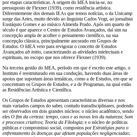
por etapas características. A origem do IdEA inicia-se, no
pressuposto de Flexner (1939), como residência artística.
Diferentemente dos demais IEAs que temos notícias, o da Unicamp
surge das Artes, muito devido ao linguista Carlos Vogt, ao jornalista
Eustáquio Gomes e ao músico Almeida Prado. Após um quarto de
século é que aparece o Centro de Estudos Avançados, daí sim na
concepção ampla de acolher o pensamento científico, na sua
concepção clássica, principalmente ancorado em Grupos de
Estudos. O IdEA veio para revigorar o conceito de Estudos
Avançados
ab initio
, caracterizando as atividades intelectuais e
espirituais, no escopo que nos oferece Flexner (1939).
Na terceira gestão do IdEA, período em que é escrito este artigo, o
Instituto é reestruturado em sua condução, havendo duas áreas de
apoios que suportam áreas temáticas, como a de Estudos, em que se
concentram os Grupos de Estudos, e a de Programas, na qual estão
as Residências Artística e Científica.
Os Grupos de Estudos apresentam características diversas e nos
mais variados campos do saber, contudo transdisciplinares, podendo
ser observados em dois grandes núcleos: o núcleo acadêmico, sendo
eles
O fim da certeza: tempo, caos e as novas leis da natureza
;
Som
e processos criativos
;
Teoria da Filologia
; e o núcleo de políticas
públicas e compromisso social, compostos por
Estratégias para o
enfrentamento às doenças que afetam populações negligenciadas
;