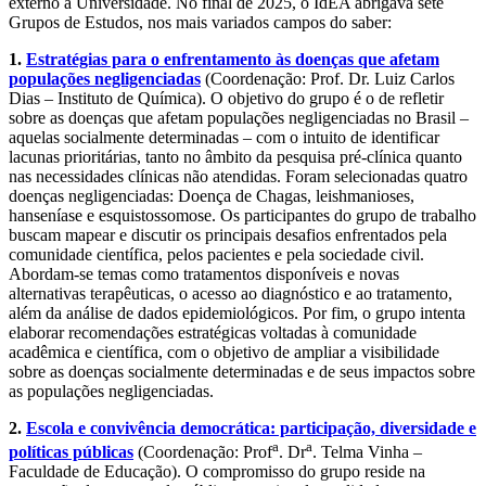
externo à Universidade. No final de 2025, o IdEA abrigava sete
Grupos de Estudos, nos mais variados campos do saber:
1.
Estratégias para o enfrentamento às doenças que afetam
populações negligenciadas
(Coordenação: Prof. Dr. Luiz Carlos
Dias – Instituto de Química). O objetivo do grupo é o de refletir
sobre as doenças que afetam populações negligenciadas no Brasil –
aquelas socialmente determinadas – com o intuito de identificar
lacunas prioritárias, tanto no âmbito da pesquisa pré-clínica quanto
nas necessidades clínicas não atendidas. Foram selecionadas quatro
doenças negligenciadas: Doença de Chagas, leishmanioses,
hanseníase e esquistossomose. Os participantes do grupo de trabalho
buscam mapear e discutir os principais desafios enfrentados pela
comunidade científica, pelos pacientes e pela sociedade civil.
Abordam-se temas como tratamentos disponíveis e novas
alternativas terapêuticas, o acesso ao diagnóstico e ao tratamento,
além da análise de dados epidemiológicos. Por fim, o grupo intenta
elaborar recomendações estratégicas voltadas à comunidade
acadêmica e científica, com o objetivo de ampliar a visibilidade
sobre as doenças socialmente determinadas e de seus impactos sobre
as populações negligenciadas.
2.
Escola e convivência democrática: participação, diversidade e
a
a
políticas públicas
(Coordenação: Prof
. Dr
. Telma Vinha –
Faculdade de Educação). O compromisso do grupo reside na