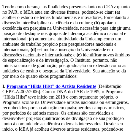
Tendo como herança as finalidades presentes tanto no CEAv quanto
no PAR, o IdEA atua em diversas frentes, podendo-se citar:
(a)
acolher o estudo de temas fundamentais e inovadores, fomentando a
discussão interdisciplinar da ciência e da cultura;
(b)
apoiar a
excelência em pesquisa na Universidade, necessária para atingir uma
posição de destaque nos grupos de liderança acadêmica nacional e
internacional;
(c)
aumentar a atratividade da Unicamp como um
ambiente de trabalho propício para pesquisadores nacionais e
internacionais;
(d)
estimular a inserção da Universidade em
discussões nacionais e internacionais; e
(e)
identificar novos âmbitos
de especialização e de investigação. O Instituto, portanto, não
ministra cursos de graduação, pós-graduação ou extensão como as
unidades de ensino e pesquisa da Universidade. Sua atuação se dá
por meio de quatro eixos programáticos:
I.
Programa “Hilda Hilst” do Artista Residente
[Deliberação
CEPE-A-002/2006]. Com o DNA do PAR de 1985, o Programa
“Hilda Hilst” teve início em 2018 e com orçamento próprio, o
Programa acolhe na Universidade artistas nacionais ou estrangeiros,
reconhecidos por sua atuação em quaisquer dos campos artísticos,
por períodos de até seis meses. Os artistas são convidados a
desenvolver projetos qualificados de divulgação de sua produção
junto à comunidade acadêmica e demais interessados. Desde seu
início, o IdEA já acolheu diversos artistas residentes, podendo-se