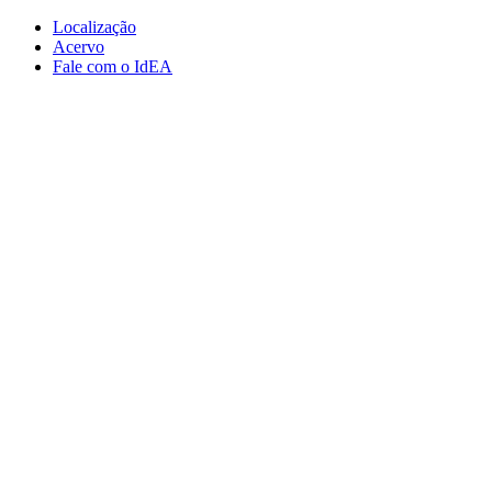
Conteúdo principal
Menu principal
Rodapé
Localização
Acervo
Fale com o IdEA
Aumentar fonte
Diminuir fonte