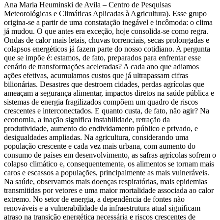
Ana Maria Heuminski de Avila – Centro de Pesquisas
Meteorológicas e Climáticas Aplicadas à Agricultura). Esse grupo
origina-se a partir de uma constatação inegável e incômoda: o clima
já mudou. O que antes era exceção, hoje consolida-se como regra.
Ondas de calor mais letais, chuvas torrenciais, secas prolongadas e
colapsos energéticos já fazem parte do nosso cotidiano. A pergunta
que se impõe é: estamos, de fato, preparados para enfrentar esse
cenário de transformações aceleradas? A cada ano que adiamos
ações efetivas, acumulamos custos que já ultrapassam cifras
bilionárias. Desastres que destroem cidades, perdas agrícolas que
ameaçam a segurança alimentar, impactos diretos na saúde pública e
sistemas de energia fragilizados compõem um quadro de riscos
crescentes e interconectados. E quanto custa, de fato, não agir? Na
economia, a inação significa instabilidade, retração da
produtividade, aumento do endividamento público e privado, e
desigualdades ampliadas. Na agricultura, considerando uma
população crescente e cada vez mais urbana, com aumento do
consumo de países em desenvolvimento, as safras agrícolas sofrem o
colapso climático e, consequentemente, os alimentos se tornam mais
caros e escassos a populações, principalmente as mais vulneráveis.
Na saúde, observamos mais doenças respiratórias, mais epidemias
transmitidas por vetores e uma maior mortalidade associada ao calor
extremo. No setor de energia, a dependência de fontes não
renováveis e a vulnerabilidade da infraestrutura atual significam
atraso na transição energética necessária e riscos crescentes de