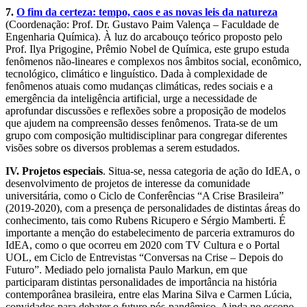
7.
O fim da certeza: tempo, caos e as novas leis da natureza
(Coordenação: Prof. Dr. Gustavo Paim Valença – Faculdade de
Engenharia Química). À luz do arcabouço teórico proposto pelo
Prof. Ilya Prigogine, Prêmio Nobel de Química, este grupo estuda
fenômenos não-lineares e complexos nos âmbitos social, econômico,
tecnológico, climático e linguístico. Dada à complexidade de
fenômenos atuais como mudanças climáticas, redes sociais e a
emergência da inteligência artificial, urge a necessidade de
aprofundar discussões e reflexões sobre a proposição de modelos
que ajudem na compreensão desses fenômenos. Trata-se de um
grupo com composição multidisciplinar para congregar diferentes
visões sobre os diversos problemas a serem estudados.
IV. Projetos especiais
. Situa-se, nessa categoria de ação do IdEA, o
desenvolvimento de projetos de interesse da comunidade
universitária, como o Ciclo de Conferências “A Crise Brasileira”
(2019-2020), com a presença de personalidades de distintas áreas do
conhecimento, tais como Rubens Ricupero e Sérgio Mamberti. É
importante a menção do estabelecimento de parceria extramuros do
IdEA, como o que ocorreu em 2020 com TV Cultura e o Portal
UOL, em Ciclo de Entrevistas “Conversas na Crise – Depois do
Futuro”. Mediado pelo jornalista Paulo Markun, em que
participaram distintas personalidades de importância na história
contemporânea brasileira, entre elas Marina Silva e Carmen Lúcia,
convidados para debater o futuro pós-pandêmico. Ainda no escopo