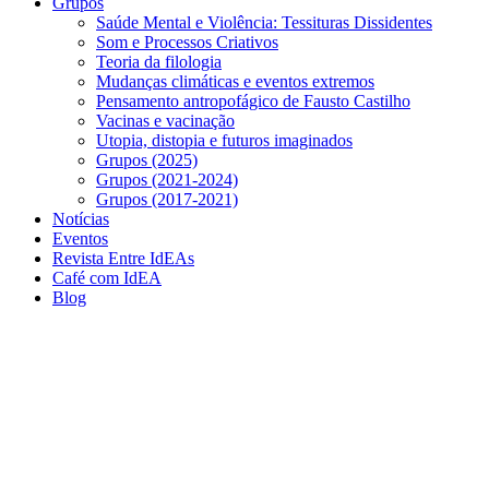
Grupos
Saúde Mental e Violência: Tessituras Dissidentes
Som e Processos Criativos
Teoria da filologia
Mudanças climáticas e eventos extremos
Pensamento antropofágico de Fausto Castilho
Vacinas e vacinação
Utopia, distopia e futuros imaginados
Grupos (2025)
Grupos (2021-2024)
Grupos (2017-2021)
Notícias
Eventos
Revista Entre IdEAs
Café com IdEA
Blog
Menu