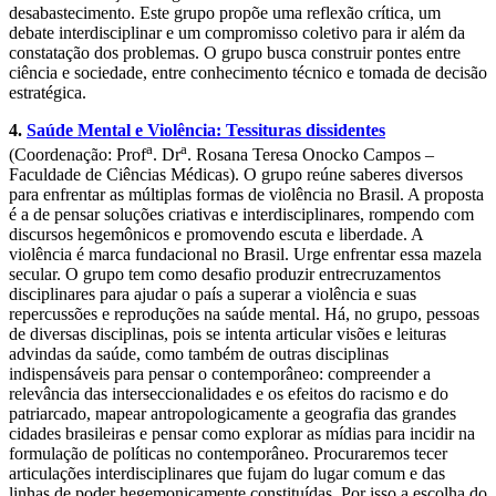
desabastecimento. Este grupo propõe uma reflexão crítica, um
debate interdisciplinar e um compromisso coletivo para ir além da
constatação dos problemas. O grupo busca construir pontes entre
ciência e sociedade, entre conhecimento técnico e tomada de decisão
estratégica.
4.
Saúde Mental e Violência: Tessituras dissidentes
a
a
(Coordenação: Prof
. Dr
. Rosana Teresa Onocko Campos –
Faculdade de Ciências Médicas). O grupo reúne saberes diversos
para enfrentar as múltiplas formas de violência no Brasil. A proposta
é a de pensar soluções criativas e interdisciplinares, rompendo com
discursos hegemônicos e promovendo escuta e liberdade. A
violência é marca fundacional no Brasil. Urge enfrentar essa mazela
secular. O grupo tem como desafio produzir entrecruzamentos
disciplinares para ajudar o país a superar a violência e suas
repercussões e reproduções na saúde mental. Há, no grupo, pessoas
de diversas disciplinas, pois se intenta articular visões e leituras
advindas da saúde, como também de outras disciplinas
indispensáveis para pensar o contemporâneo: compreender a
relevância das interseccionalidades e os efeitos do racismo e do
patriarcado, mapear antropologicamente a geografia das grandes
cidades brasileiras e pensar como explorar as mídias para incidir na
formulação de políticas no contemporâneo. Procuraremos tecer
articulações interdisciplinares que fujam do lugar comum e das
linhas de poder hegemonicamente constituídas. Por isso a escolha do