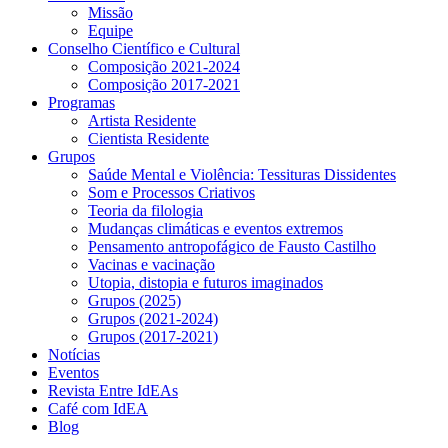
Missão
Equipe
Conselho Científico e Cultural
Composição 2021-2024
Composição 2017-2021
Programas
Artista Residente
Cientista Residente
Grupos
Saúde Mental e Violência: Tessituras Dissidentes
Som e Processos Criativos
Teoria da filologia
Mudanças climáticas e eventos extremos
Pensamento antropofágico de Fausto Castilho
Vacinas e vacinação
Utopia, distopia e futuros imaginados
Grupos (2025)
Grupos (2021-2024)
Grupos (2017-2021)
Notícias
Eventos
Revista Entre IdEAs
Café com IdEA
Blog