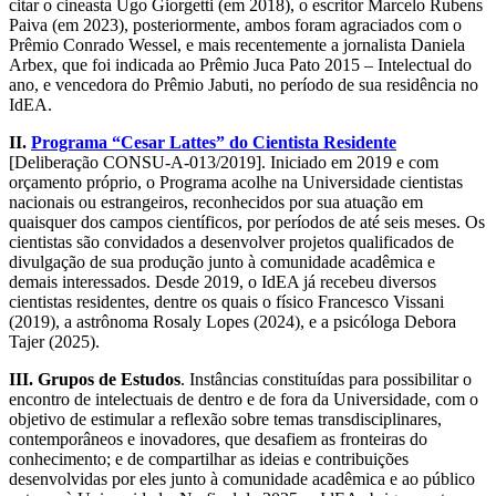
citar o cineasta Ugo Giorgetti (em 2018), o escritor Marcelo Rubens
Paiva (em 2023), posteriormente, ambos foram agraciados com o
Prêmio Conrado Wessel, e mais recentemente a jornalista Daniela
Arbex, que foi indicada ao Prêmio Juca Pato 2015 – Intelectual do
ano, e vencedora do Prêmio Jabuti, no período de sua residência no
IdEA.
II.
Programa “Cesar Lattes” do Cientista Residente
[Deliberação CONSU-A-013/2019]. Iniciado em 2019 e com
orçamento próprio, o Programa acolhe na Universidade cientistas
nacionais ou estrangeiros, reconhecidos por sua atuação em
quaisquer dos campos científicos, por períodos de até seis meses. Os
cientistas são convidados a desenvolver projetos qualificados de
divulgação de sua produção junto à comunidade acadêmica e
demais interessados. Desde 2019, o IdEA já recebeu diversos
cientistas residentes, dentre os quais o físico Francesco Vissani
(2019), a astrônoma Rosaly Lopes (2024), e a psicóloga Debora
Tajer (2025).
III.
Grupos de Estudos
. Instâncias constituídas para possibilitar o
encontro de intelectuais de dentro e de fora da Universidade, com o
objetivo de estimular a reflexão sobre temas transdisciplinares,
contemporâneos e inovadores, que desafiem as fronteiras do
conhecimento; e de compartilhar as ideias e contribuições
desenvolvidas por eles junto à comunidade acadêmica e ao público