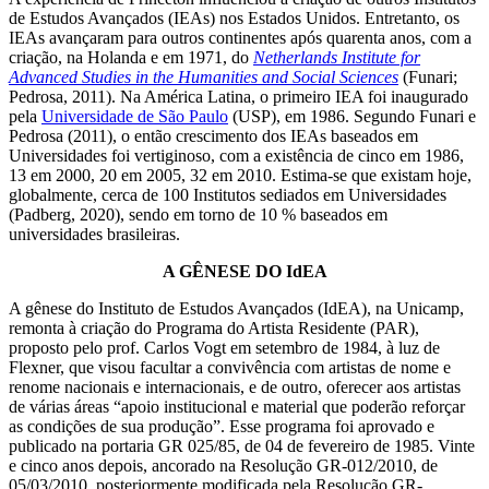
de Estudos Avançados (IEAs) nos Estados Unidos. Entretanto, os
IEAs avançaram para outros continentes após quarenta anos, com a
criação, na Holanda e em 1971, do
Netherlands Institute for
Advanced Studies in the Humanities and Social Sciences
(Funari;
Pedrosa, 2011). Na América Latina, o primeiro IEA foi inaugurado
pela
Universidade de São Paulo
(USP), em 1986. Segundo Funari e
Pedrosa (2011), o então crescimento dos IEAs baseados em
Universidades foi vertiginoso, com a existência de cinco em 1986,
13 em 2000, 20 em 2005, 32 em 2010. Estima-se que existam hoje,
globalmente, cerca de 100 Institutos sediados em Universidades
(Padberg, 2020), sendo em torno de 10 % baseados em
universidades brasileiras.
A GÊNESE DO IdEA
A gênese do Instituto de Estudos Avançados (IdEA), na Unicamp,
remonta à criação do Programa do Artista Residente (PAR),
proposto pelo prof. Carlos Vogt em setembro de 1984, à luz de
Flexner, que visou facultar a convivência com artistas de nome e
renome nacionais e internacionais, e de outro, oferecer aos artistas
de várias áreas “apoio institucional e material que poderão reforçar
as condições de sua produção”. Esse programa foi aprovado e
publicado na portaria GR 025/85, de 04 de fevereiro de 1985. Vinte
e cinco anos depois, ancorado na Resolução GR-012/2010, de
05/03/2010, posteriormente modificada pela Resolução GR-