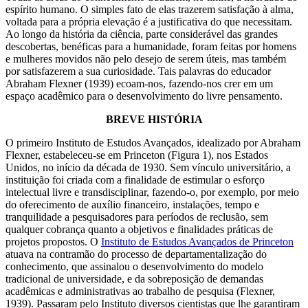
espírito humano. O simples fato de elas trazerem satisfação à alma,
voltada para a própria elevação é a justificativa do que necessitam.
Ao longo da história da ciência, parte considerável das grandes
descobertas, benéficas para a humanidade, foram feitas por homens
e mulheres movidos não pelo desejo de serem úteis, mas também
por satisfazerem a sua curiosidade. Tais palavras do educador
Abraham Flexner (1939) ecoam-nos, fazendo-nos crer em um
espaço acadêmico para o desenvolvimento do livre pensamento.
BREVE HISTÓRIA
O primeiro Instituto de Estudos Avançados, idealizado por Abraham
Flexner, estabeleceu-se em Princeton (Figura 1), nos Estados
Unidos, no início da década de 1930. Sem vínculo universitário, a
instituição foi criada com a finalidade de estimular o esforço
intelectual livre e transdisciplinar, fazendo-o, por exemplo, por meio
do oferecimento de auxílio financeiro, instalações, tempo e
tranquilidade a pesquisadores para períodos de reclusão, sem
qualquer cobrança quanto a objetivos e finalidades práticas de
projetos propostos. O
Instituto de Estudos Avançados de Princeton
atuava na contramão do processo de departamentalização do
conhecimento, que assinalou o desenvolvimento do modelo
tradicional de universidade, e da sobreposição de demandas
acadêmicas e administrativas ao trabalho de pesquisa (Flexner,
1939). Passaram pelo Instituto diversos cientistas que lhe garantiram