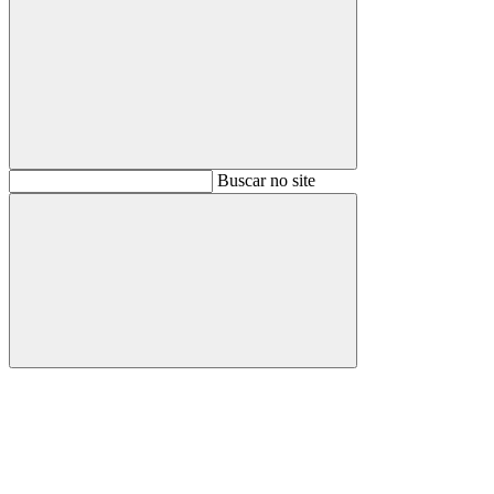
Buscar
Buscar no site
Buscar
Aumentar fonte