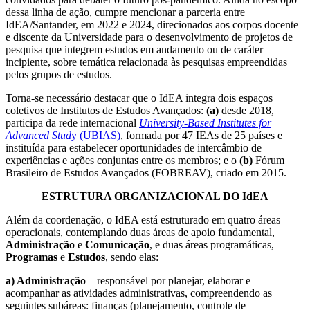
dessa linha de ação, cumpre mencionar a parceria entre
IdEA/Santander, em 2022 e 2024, direcionados aos corpos docente
e discente da Universidade para o desenvolvimento de projetos de
pesquisa que integrem estudos em andamento ou de caráter
incipiente, sobre temática relacionada às pesquisas empreendidas
pelos grupos de estudos.
Torna-se necessário destacar que o IdEA integra dois espaços
coletivos de Institutos de Estudos Avançados:
(a)
desde 2018,
participa da rede internacional
University-Based Institutes for
Advanced Stud
y (UBIAS)
, formada por 47 IEAs de 25 países e
instituída para estabelecer oportunidades de intercâmbio de
experiências e ações conjuntas entre os membros; e o
(b)
Fórum
Brasileiro de Estudos Avançados (FOBREAV), criado em 2015.
ESTRUTURA ORGANIZACIONAL DO IdEA
Além da coordenação, o IdEA está estruturado em quatro áreas
operacionais, contemplando duas áreas de apoio fundamental,
Administração
e
Comunicação
, e duas áreas programáticas,
Programas
e
Estudos
, sendo elas:
a) Administração
– responsável por planejar, elaborar e
acompanhar as atividades administrativas, compreendendo as
seguintes subáreas: finanças (planejamento, controle de