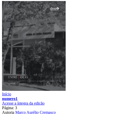
Início
numero1
Acesse a íntegra da edição
Página: 3
Autoria
Marco Aurélio Cremasco