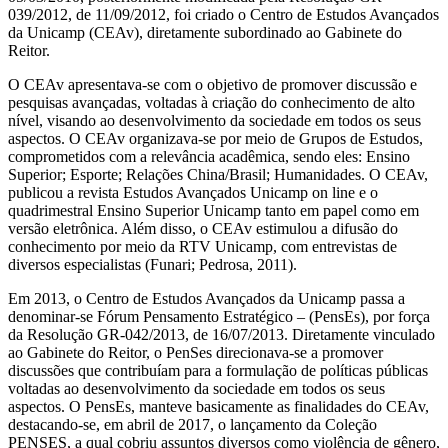
039/2012, de 11/09/2012, foi criado o Centro de Estudos Avançados
da Unicamp (CEAv), diretamente subordinado ao Gabinete do
Reitor.
O CEAv apresentava-se com o objetivo de promover discussão e
pesquisas avançadas, voltadas à criação do conhecimento de alto
nível, visando ao desenvolvimento da sociedade em todos os seus
aspectos. O CEAv organizava-se por meio de Grupos de Estudos,
comprometidos com a relevância acadêmica, sendo eles: Ensino
Superior; Esporte; Relações China/Brasil; Humanidades. O CEAv,
publicou a revista Estudos Avançados Unicamp on line e o
quadrimestral Ensino Superior Unicamp tanto em papel como em
versão eletrônica. Além disso, o CEAv estimulou a difusão do
conhecimento por meio da RTV Unicamp, com entrevistas de
diversos especialistas (Funari; Pedrosa, 2011).
Em 2013, o Centro de Estudos Avançados da Unicamp passa a
denominar-se Fórum Pensamento Estratégico – (PensEs), por força
da Resolução GR-042/2013, de 16/07/2013. Diretamente vinculado
ao Gabinete do Reitor, o PenSes direcionava-se a promover
discussões que contribuíam para a formulação de políticas públicas
voltadas ao desenvolvimento da sociedade em todos os seus
aspectos. O PensEs, manteve basicamente as finalidades do CEAv,
destacando-se, em abril de 2017, o lançamento da Coleção
PENSES, a qual cobriu assuntos diversos como violência de gênero,