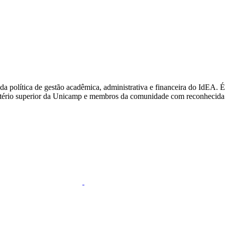
 da política de gestão acadêmica, administrativa e financeira do IdEA
io superior da Unicamp e membros da comunidade com reconhecida atua
k
Link para o Twitter