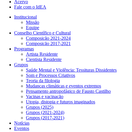
Acervo
Fale com o IdEA
Institucional
Missão
Equipe
Conselho Científico e Cultural
Composição 2021-2024
Composição 2017-2021
Programas
Artista Residente
Cientista Residente
Grupos
Saúde Mental e Violência: Tessituras Dissidentes
Som e Processos Criativos
Teoria da filologia
Mudanças climáticas e eventos extremos
Pensamento antropofágico de Fausto Castilho
Vacinas e vacinação
Utopia, distopia e futuros imaginados
Grupos (2025)
Grupos (2021-2024)
Grupos (2017-2021)
Notícias
Eventos