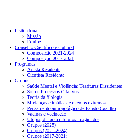
Institucional
Missão
Equipe
Conselho Científico e Cultural
Composição 2021-2024
Composição 2017-2021
Programas
Artista Residente
Cientista Residente
Grupos
Saúde Mental e Violência: Tessituras Dissidentes
Som e Processos Criativos
Teoria da filologia
Mudanças climáticas e eventos extremos
Pensamento antropofágico de Fausto Castilho
Vacinas e vacinação
Utopia, distopia e futuros imaginados
Grupos (2025)
Grupos (2021-2024)
Grupos (2017-2021)