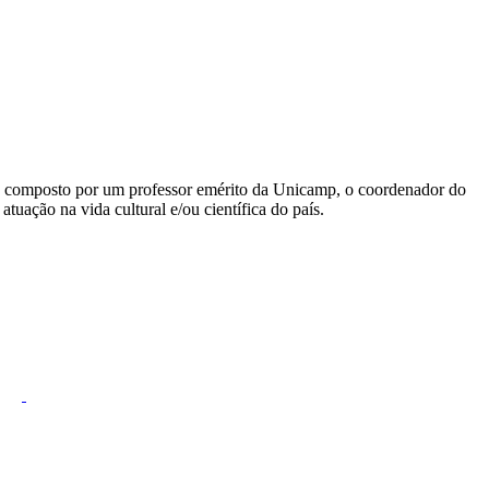
. É composto por um professor emérito da Unicamp, o coordenador do
ção na vida cultural e/ou científica do país.
Link para o Instagram
Link para o Youtub