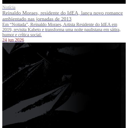
Notícia
Reinaldo Moraes, residente do IdEA, lança novo romance
ambientado nas jornadas de 2013
Em “Noitada”, Reinaldo Moraes, Artista Residente do IdEA em
2019, revisita Kabeto e transforma uma noite paulistana em sátira,
humor e crítica social.
24 jun 2026