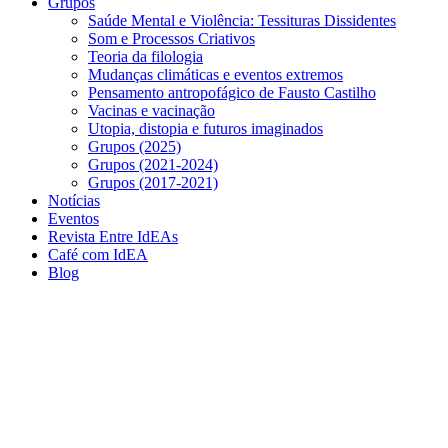
Grupos
Saúde Mental e Violência: Tessituras Dissidentes
Som e Processos Criativos
Teoria da filologia
Mudanças climáticas e eventos extremos
Pensamento antropofágico de Fausto Castilho
Vacinas e vacinação
Utopia, distopia e futuros imaginados
Grupos (2025)
Grupos (2021-2024)
Grupos (2017-2021)
Notícias
Eventos
Revista Entre IdEAs
Café com IdEA
Blog
Menu