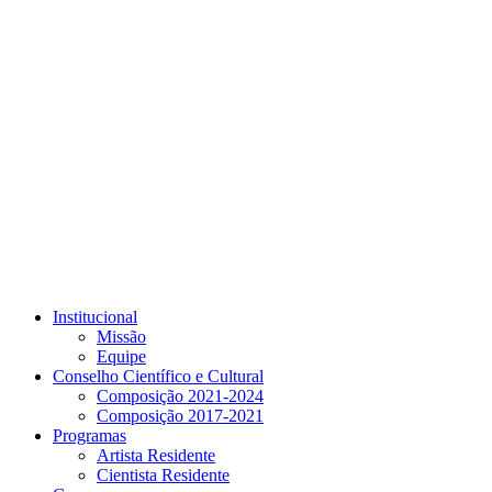
Link para o Youtube
Institucional
Missão
Equipe
Conselho Científico e Cultural
Composição 2021-2024
Composição 2017-2021
Programas
Artista Residente
Cientista Residente