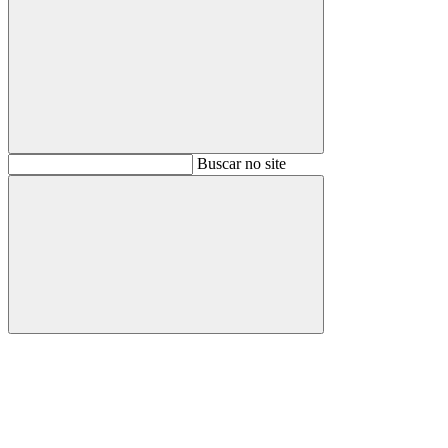
Buscar
Buscar no site
Buscar
Aumentar fonte