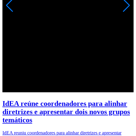
IdEA reúne coordenadores para alinhar
diretrizes e apresentar dois novos grupos
temáticos
IdEA reuniu coordenadores para alinhar diretrizes e apresentar
N