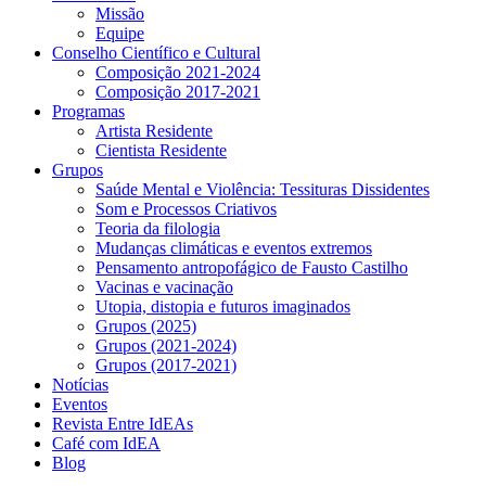
Missão
Equipe
Conselho Científico e Cultural
Composição 2021-2024
Composição 2017-2021
Programas
Artista Residente
Cientista Residente
Grupos
Saúde Mental e Violência: Tessituras Dissidentes
Som e Processos Criativos
Teoria da filologia
Mudanças climáticas e eventos extremos
Pensamento antropofágico de Fausto Castilho
Vacinas e vacinação
Utopia, distopia e futuros imaginados
Grupos (2025)
Grupos (2021-2024)
Grupos (2017-2021)
Notícias
Eventos
Revista Entre IdEAs
Café com IdEA
Blog