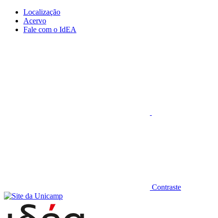
Conteúdo principal
Menu principal
Rodapé
Localização
Acervo
Fale com o IdEA
Aumentar fonte
Contraste