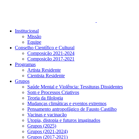
Institucional
Missão
Equipe
Conselho Científico e Cultural
Composição 2021-2024
Composição 2017-2021
Programas
Artista Residente
Cientista Residente
Grupos
Saúde Mental e Violência: Tessituras Dissidentes
Som e Processos Criativos
Teoria da filologia
Mudanças climáticas e eventos extremos
Pensamento antropofágico de Fausto Castilho
Vacinas e vacinação
Utopia, distopia e futuros imaginados
Grupos (2025)
Grupos (2021-2024)
Grupos (2017-2021)