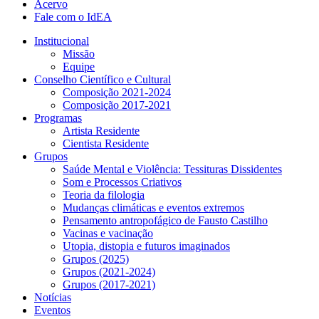
Acervo
Fale com o IdEA
Institucional
Missão
Equipe
Conselho Científico e Cultural
Composição 2021-2024
Composição 2017-2021
Programas
Artista Residente
Cientista Residente
Grupos
Saúde Mental e Violência: Tessituras Dissidentes
Som e Processos Criativos
Teoria da filologia
Mudanças climáticas e eventos extremos
Pensamento antropofágico de Fausto Castilho
Vacinas e vacinação
Utopia, distopia e futuros imaginados
Grupos (2025)
Grupos (2021-2024)
Grupos (2017-2021)
Notícias
Eventos