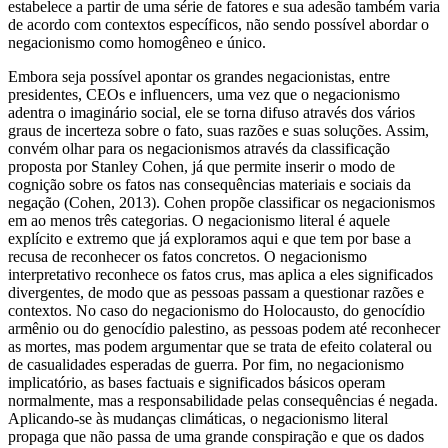
estabelece a partir de uma série de fatores e sua adesão também varia
de acordo com contextos específicos, não sendo possível abordar o
negacionismo como homogêneo e único.
Embora seja possível apontar os grandes negacionistas, entre
presidentes, CEOs e influencers, uma vez que o negacionismo
adentra o imaginário social, ele se torna difuso através dos vários
graus de incerteza sobre o fato, suas razões e suas soluções. Assim,
convém olhar para os negacionismos através da classificação
proposta por Stanley Cohen, já que permite inserir o modo de
cognição sobre os fatos nas consequências materiais e sociais da
negação (Cohen, 2013). Cohen propõe classificar os negacionismos
em ao menos três categorias. O negacionismo literal é aquele
explícito e extremo que já exploramos aqui e que tem por base a
recusa de reconhecer os fatos concretos. O negacionismo
interpretativo reconhece os fatos crus, mas aplica a eles significados
divergentes, de modo que as pessoas passam a questionar razões e
contextos. No caso do negacionismo do Holocausto, do genocídio
armênio ou do genocídio palestino, as pessoas podem até reconhecer
as mortes, mas podem argumentar que se trata de efeito colateral ou
de casualidades esperadas de guerra. Por fim, no negacionismo
implicatório, as bases factuais e significados básicos operam
normalmente, mas a responsabilidade pelas consequências é negada.
Aplicando-se às mudanças climáticas, o negacionismo literal
propaga que não passa de uma grande conspiração e que os dados