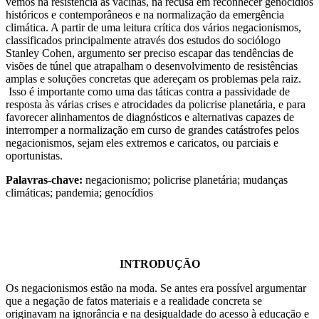
vemos na resistência às vacinas, na recusa em reconhecer genocídios
históricos e contemporâneos e na normalização da emergência
climática. A partir de uma leitura crítica dos vários negacionismos,
classificados principalmente através dos estudos do sociólogo
Stanley Cohen, argumento ser preciso escapar das tendências de
visões de túnel que atrapalham o desenvolvimento de resistências
amplas e soluções concretas que adereçam os problemas pela raiz.
Isso é importante como uma das táticas contra a passividade de
resposta às várias crises e atrocidades da policrise planetária, e para
favorecer alinhamentos de diagnósticos e alternativas capazes de
interromper a normalização em curso de grandes catástrofes pelos
negacionismos, sejam eles extremos e caricatos, ou parciais e
oportunistas.
Palavras-chave:
negacionismo; policrise planetária; mudanças
climáticas; pandemia; genocídios
INTRODUÇÃO
Os negacionismos estão na moda. Se antes era possível argumentar
que a negação de fatos materiais e a realidade concreta se
originavam na ignorância e na desigualdade do acesso à educação e