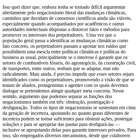
Isso quer dizer que, embora tenha se tornado difícil argumentar
abertamente pelo negacionismo literal das mudanças climáticas,
caminhos que duvidam de consensos científicos ainda são viáveis,
especialmente quando acompanhados por acadêmicos e outras
autoridades intelectuais dispostas a distorcer fatos e métodos para
promover os interesses dos perpetradores. Uma vez que a
população geral passa a identificar as mudanças climáticas como
fato concreto, os perpetradores passam a apostar nos ruídos que
possibilitem uma mescla entre políticas climáticas e políticas do
business as usual, principalmente se o interesse é garantir que os
setores de combustíveis fósseis, do agronegócio, da construção civil,
de transportes, entre outros, tenham que se adaptar, mas não
radicalmente. Mais ainda, é preciso impedir que esses setores sejam
identificados como os perpetradores, promovendo a visão de que se
tratam de aliados, protagonistas e agentes com os quais devemos
dialogar se pretendemos atingir qualquer meta concreta. Nesse
sentido, argumento que podemos separar as funções dos
negacionismos também em três: obstrução, postergação e
desfiguração. Todos os tipos de negacionismo se sustentam em cima
da geração de incerteza, apostando no quanto graus diferentes de
incerteza podem se tornar suficientes para obstruir ações, postergar
soluções e para se apropriar das pautas para desfigurá-las —
inclusive se apropriando delas para garantir interesses privados. Para
isso, são empregados diversos mecanismos, desde que colaborem