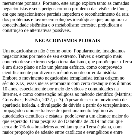
meramente pontuais. Portanto, este artigo explora tanto as camadas
negacionistas e seus perigos como o problema das visões de túnel,
em que negacionismos parciais impedem o reconhecimento da raiz
dos problemas e favorecem soluções ideológicas que, ao ignorar a
conectividade sistêmica e o metabolismo terrestre, prejudicam a
construção de alternativas possíveis.
NEGACIONISMOS PLURAIS
Um negacionismo não é como outro. Popularmente, imaginamos
negacionistas por meio de seu extremo. Talvez o exemplo mais
concreto desse extremo seja o terraplanismo, que propõe que a Terra
é um disco plano e não um planeta esférico, como comprovado
cientificamente por diversos métodos no decorrer da história.
Embora o movimento negacionista terraplanista tenha origem no
século XIX, essas ideias retornaram com certo destaque nos últimos
10 anos, especialmente por meio de vídeos e comunidades na
Internet, e como contestação religiosa ao método científico (Martins;
Gonsalves; Estêvão, 2022, p. 3). Apesar de ser um movimento de
aparência isolada, a divulgação da dúvida a partir do terraplanismo,
propagado como se tratasse de questionamento legítimo às
autoridades científicas e estatais, pode levar a um alcance maior do
que esperado. Uma pesquisa do Datafolha de 2019 indicou que
cerca de 7% dos brasileiros acreditam que a Terra é plana, com
maior proporção de adesão entre católicos e evangélicos e entre