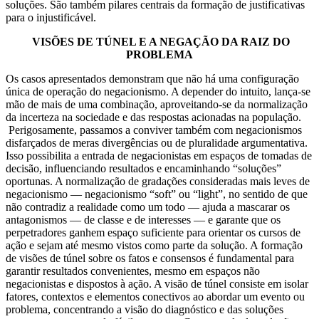
soluções. São também pilares centrais da formação de justificativas
para o injustificável.
VISÕES DE TÚNEL E A NEGAÇÃO DA RAIZ DO
PROBLEMA
Os casos apresentados demonstram que não há uma configuração
única de operação do negacionismo. A depender do intuito, lança-se
mão de mais de uma combinação, aproveitando-se da normalização
da incerteza na sociedade e das respostas acionadas na população.
Perigosamente, passamos a conviver também com negacionismos
disfarçados de meras divergências ou de pluralidade argumentativa.
Isso possibilita a entrada de negacionistas em espaços de tomadas de
decisão, influenciando resultados e encaminhando “soluções”
oportunas. A normalização de gradações consideradas mais leves de
negacionismo — negacionismo “soft” ou “light”, no sentido de que
não contradiz a realidade como um todo — ajuda a mascarar os
antagonismos — de classe e de interesses — e garante que os
perpetradores ganhem espaço suficiente para orientar os cursos de
ação e sejam até mesmo vistos como parte da solução. A formação
de visões de túnel sobre os fatos e consensos é fundamental para
garantir resultados convenientes, mesmo em espaços não
negacionistas e dispostos à ação. A visão de túnel consiste em isolar
fatores, contextos e elementos conectivos ao abordar um evento ou
problema, concentrando a visão do diagnóstico e das soluções