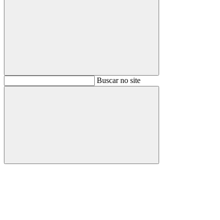
Buscar
Buscar no site
Buscar
Aumentar fonte