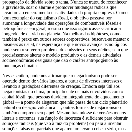
propagação da dúvida sobre o tema. Nunca se tratou de reconhecer
a gravidade, soar o alarme e promover mudanças radicais que
levariam ao encerramento das atividades da própria empresa. Como
bom exemplar do capitalismo fóssil, o objetivo passava por
aumentar a longevidade das operações de combustíveis fósseis e
petroquímicas em geral, mesmo que isso significasse sacrificar a
longevidade da vida no planeta. Na melhor das hipóteses, como
também é praxe em outros setores corporativos, buscava-se manter o
business as usual, na esperança de que novos avanços tecnológicos
pudessem resolver o problema de emissões ou seus efeitos, sem que
precisássemos alterar o modelo produtivo e as demais atividades
socioeconômicas desiguais que dão o caráter antropogênico às
mudanças climáticas.
Nesse sentido, podemos afirmar que o negacionismo pode ser
operado dentro de vários lugares, a partir de diversos interesses e
levando a gradações diferentes de crenças. Embora seja útil aos
negacionistas do clima, principalmente os mais envolvidos com o
capital fóssil, que pessoas duvidem integralmente do aquecimento
global — a ponto de alegarem que não passa de um ciclo planetário
natural ou de ação vulcânica —, outras formas de negacionismo
também cumprem seu papel. Mesmo tratando-se de versões menos
literais e extremas, sua função de incerteza é suficiente para obstruir
soluções radicais (que vão à raiz do problema) ou para alimentar
soluções falsas ou parciais que aparentam levar a crise a sério, mas