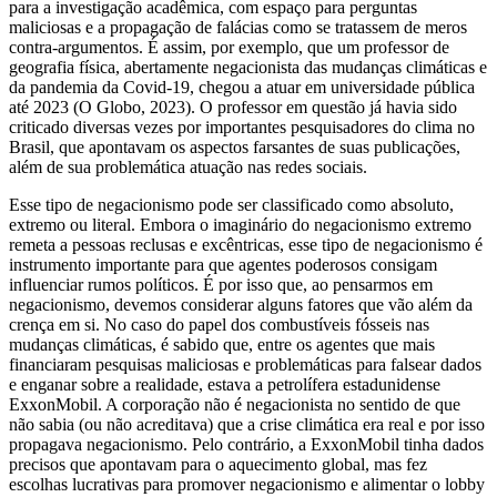
para a investigação acadêmica, com espaço para perguntas
maliciosas e a propagação de falácias como se tratassem de meros
contra-argumentos. É assim, por exemplo, que um professor de
geografia física, abertamente negacionista das mudanças climáticas e
da pandemia da Covid-19, chegou a atuar em universidade pública
até 2023 (O Globo, 2023). O professor em questão já havia sido
criticado diversas vezes por importantes pesquisadores do clima no
Brasil, que apontavam os aspectos farsantes de suas publicações,
além de sua problemática atuação nas redes sociais.
Esse tipo de negacionismo pode ser classificado como absoluto,
extremo ou literal. Embora o imaginário do negacionismo extremo
remeta a pessoas reclusas e excêntricas, esse tipo de negacionismo é
instrumento importante para que agentes poderosos consigam
influenciar rumos políticos. É por isso que, ao pensarmos em
negacionismo, devemos considerar alguns fatores que vão além da
crença em si. No caso do papel dos combustíveis fósseis nas
mudanças climáticas, é sabido que, entre os agentes que mais
financiaram pesquisas maliciosas e problemáticas para falsear dados
e enganar sobre a realidade, estava a petrolífera estadunidense
ExxonMobil. A corporação não é negacionista no sentido de que
não sabia (ou não acreditava) que a crise climática era real e por isso
propagava negacionismo. Pelo contrário, a ExxonMobil tinha dados
precisos que apontavam para o aquecimento global, mas fez
escolhas lucrativas para promover negacionismo e alimentar o lobby