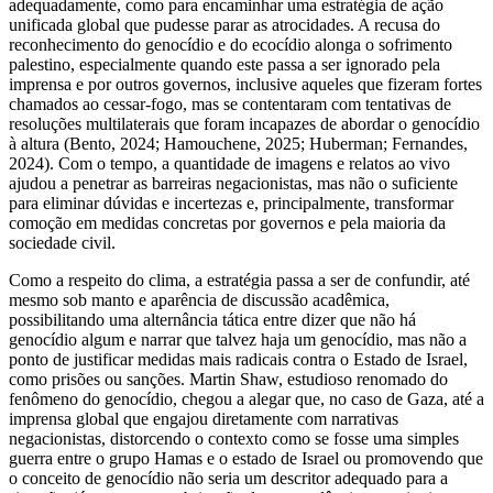
adequadamente, como para encaminhar uma estratégia de ação
unificada global que pudesse parar as atrocidades. A recusa do
reconhecimento do genocídio e do ecocídio alonga o sofrimento
palestino, especialmente quando este passa a ser ignorado pela
imprensa e por outros governos, inclusive aqueles que fizeram fortes
chamados ao cessar-fogo, mas se contentaram com tentativas de
resoluções multilaterais que foram incapazes de abordar o genocídio
à altura (Bento, 2024; Hamouchene, 2025; Huberman; Fernandes,
2024). Com o tempo, a quantidade de imagens e relatos ao vivo
ajudou a penetrar as barreiras negacionistas, mas não o suficiente
para eliminar dúvidas e incertezas e, principalmente, transformar
comoção em medidas concretas por governos e pela maioria da
sociedade civil.
Como a respeito do clima, a estratégia passa a ser de confundir, até
mesmo sob manto e aparência de discussão acadêmica,
possibilitando uma alternância tática entre dizer que não há
genocídio algum e narrar que talvez haja um genocídio, mas não a
ponto de justificar medidas mais radicais contra o Estado de Israel,
como prisões ou sanções. Martin Shaw, estudioso renomado do
fenômeno do genocídio, chegou a alegar que, no caso de Gaza, até a
imprensa global que engajou diretamente com narrativas
negacionistas, distorcendo o contexto como se fosse uma simples
guerra entre o grupo Hamas e o estado de Israel ou promovendo que
o conceito de genocídio não seria um descritor adequado para a