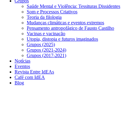
Grupos
Saúde Mental e Violência: Tessituras Dissidentes
Som e Processos Criativos
Teoria da filologia
Mudanças climáticas e eventos extremos
Pensamento antropofágico de Fausto Castilho
Vacinas e vacinação
Utopia, distopia e futuros imaginados
Grupos (2025)
Grupos (2021-2024)
Grupos (2017-2021)
Notícias
Eventos
Revista Entre IdEAs
Café com IdEA
Blog
Menu