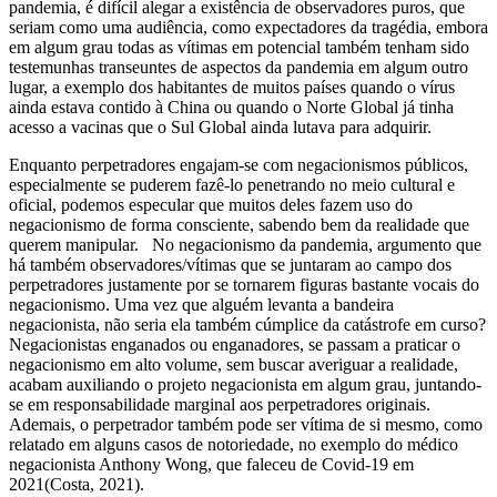
pandemia, é difícil alegar a existência de observadores puros, que
seriam como uma audiência, como expectadores da tragédia, embora
em algum grau todas as vítimas em potencial também tenham sido
testemunhas transeuntes de aspectos da pandemia em algum outro
lugar, a exemplo dos habitantes de muitos países quando o vírus
ainda estava contido à China ou quando o Norte Global já tinha
acesso a vacinas que o Sul Global ainda lutava para adquirir.
Enquanto perpetradores engajam-se com negacionismos públicos,
especialmente se puderem fazê-lo penetrando no meio cultural e
oficial, podemos especular que muitos deles fazem uso do
negacionismo de forma consciente, sabendo bem da realidade que
querem manipular. No negacionismo da pandemia, argumento que
há também observadores/vítimas que se juntaram ao campo dos
perpetradores justamente por se tornarem figuras bastante vocais do
negacionismo. Uma vez que alguém levanta a bandeira
negacionista, não seria ela também cúmplice da catástrofe em curso?
Negacionistas enganados ou enganadores, se passam a praticar o
negacionismo em alto volume, sem buscar averiguar a realidade,
acabam auxiliando o projeto negacionista em algum grau, juntando-
se em responsabilidade marginal aos perpetradores originais.
Ademais, o perpetrador também pode ser vítima de si mesmo, como
relatado em alguns casos de notoriedade, no exemplo do médico
negacionista Anthony Wong, que faleceu de Covid-19 em
2021(Costa, 2021).