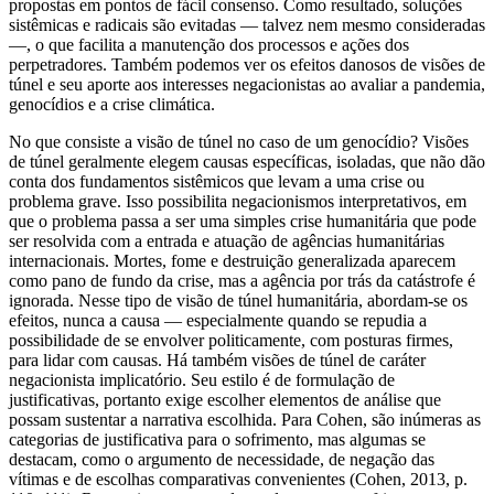
propostas em pontos de fácil consenso. Como resultado, soluções
sistêmicas e radicais são evitadas — talvez nem mesmo consideradas
—, o que facilita a manutenção dos processos e ações dos
perpetradores. Também podemos ver os efeitos danosos de visões de
túnel e seu aporte aos interesses negacionistas ao avaliar a pandemia,
genocídios e a crise climática.
No que consiste a visão de túnel no caso de um genocídio? Visões
de túnel geralmente elegem causas específicas, isoladas, que não dão
conta dos fundamentos sistêmicos que levam a uma crise ou
problema grave. Isso possibilita negacionismos interpretativos, em
que o problema passa a ser uma simples crise humanitária que pode
ser resolvida com a entrada e atuação de agências humanitárias
internacionais. Mortes, fome e destruição generalizada aparecem
como pano de fundo da crise, mas a agência por trás da catástrofe é
ignorada. Nesse tipo de visão de túnel humanitária, abordam-se os
efeitos, nunca a causa — especialmente quando se repudia a
possibilidade de se envolver politicamente, com posturas firmes,
para lidar com causas. Há também visões de túnel de caráter
negacionista implicatório. Seu estilo é de formulação de
justificativas, portanto exige escolher elementos de análise que
possam sustentar a narrativa escolhida. Para Cohen, são inúmeras as
categorias de justificativa para o sofrimento, mas algumas se
destacam, como o argumento de necessidade, de negação das
vítimas e de escolhas comparativas convenientes (Cohen, 2013, p.