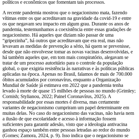
políticos e econômicos que fomentam tais processos.
A recente pandemia mostrou que o negacionismo mata, fazendo
vítimas entre os que acreditavam na gravidade da covid-19 e entre
os que negavam seu impacto em algum grau. Durante os anos de
pandemia, testemunhamos a coexistência entre essas gradações de
negacionismo. Há aqueles que diziam não passar de uma
“gripezinha”, há outros que acreditavam que era real, mas não
levavam as medidas de prevenção a sério, há quem se prevenisse,
desde que não envolvesse tomar as novas vacinas desenvolvidas, e
há também aqueles que, em tom mais conspiratório, alegavam se
tratar de um processo autoritário para o controle da população
global, o que exigiria resistência às narrativas e às políticas públicas
aplicadas na época. Apenas no Brasil, falamos de mais de 700.000
óbitos acumulados por coronavírus, enquanto a Organização
Mundial de Saúde já estimava em 2022 que a pandemia tenha
levado à morte de quase 15 milhões de pessoas no mundo (Grimley;
Cornish; Stylianou, 2022; Painel Coronavírus, 2025). A
responsabilidade por essas mortes é diversa, mas certamente
variantes de negacionismo cumpriram um papel determinante em
muitas delas. No caso do negacionismo das vacinas, não havia nem
a ilusão de que escolaridade e acesso à informação fossem
suficientes para garantir adesão, visto que a ideologia antivacina
ganhou espaço também entre pessoas letradas ao redor do mundo
(Gomes; Zamora, 2024, p. 9). Isso indica que o negacionismo se