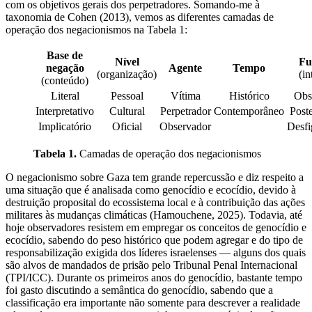
com os objetivos gerais dos perpetradores. Somando-me à
taxonomia de Cohen (2013), vemos as diferentes camadas de
operação dos negacionismos na Tabela 1:
Base de
Nível
Fu
negação
Agente
Tempo
(organização)
(in
(conteúdo)
Literal
Pessoal
Vítima
Histórico
Obs
Interpretativo
Cultural
Perpetrador
Contemporâneo
Post
Implicatório
Oficial
Observador
Desfi
Tabela 1.
Camadas de operação dos negacionismos
O negacionismo sobre Gaza tem grande repercussão e diz respeito a
uma situação que é analisada como genocídio e ecocídio, devido à
destruição proposital do ecossistema local e à contribuição das ações
militares às mudanças climáticas (Hamouchene, 2025). Todavia, até
hoje observadores resistem em empregar os conceitos de genocídio e
ecocídio, sabendo do peso histórico que podem agregar e do tipo de
responsabilização exigida dos líderes israelenses — alguns dos quais
são alvos de mandados de prisão pelo Tribunal Penal Internacional
(TPI/ICC). Durante os primeiros anos do genocídio, bastante tempo
foi gasto discutindo a semântica do genocídio, sabendo que a
classificação era importante não somente para descrever a realidade