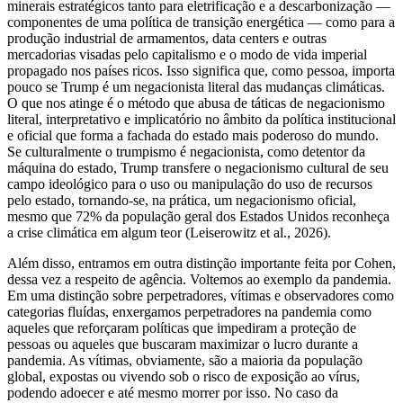
minerais estratégicos tanto para eletrificação e a descarbonização —
componentes de uma política de transição energética — como para a
produção industrial de armamentos, data centers e outras
mercadorias visadas pelo capitalismo e o modo de vida imperial
propagado nos países ricos. Isso significa que, como pessoa, importa
pouco se Trump é um negacionista literal das mudanças climáticas.
O que nos atinge é o método que abusa de táticas de negacionismo
literal, interpretativo e implicatório no âmbito da política institucional
e oficial que forma a fachada do estado mais poderoso do mundo.
Se culturalmente o trumpismo é negacionista, como detentor da
máquina do estado, Trump transfere o negacionismo cultural de seu
campo ideológico para o uso ou manipulação do uso de recursos
pelo estado, tornando-se, na prática, um negacionismo oficial,
mesmo que 72% da população geral dos Estados Unidos reconheça
a crise climática em algum teor (Leiserowitz et al., 2026).
Além disso, entramos em outra distinção importante feita por Cohen,
dessa vez a respeito de agência. Voltemos ao exemplo da pandemia.
Em uma distinção sobre perpetradores, vítimas e observadores como
categorias fluídas, enxergamos perpetradores na pandemia como
aqueles que reforçaram políticas que impediram a proteção de
pessoas ou aqueles que buscaram maximizar o lucro durante a
pandemia. As vítimas, obviamente, são a maioria da população
global, expostas ou vivendo sob o risco de exposição ao vírus,
podendo adoecer e até mesmo morrer por isso. No caso da