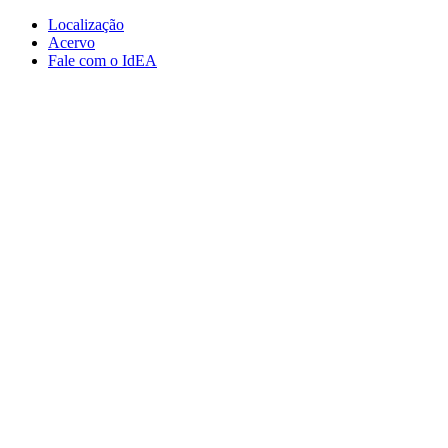
Conteúdo principal
Menu principal
Rodapé
Localização
Acervo
Fale com o IdEA
Aumentar fonte
Diminuir fonte