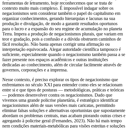
ferramentas de letramento, hoje reconhecemos que se trata de
contexto muito mais complexo. É impossível indagar sobre os
negacionismos sem considerar também o papel do capitalismo em
organizar conhecimentos, gerando hierarquias e lacunas na sua
produção e divulgação, de modo a garantir resultados oportunos
para o lucro e a expansão do seu regime de acumulação no planeta
Terra. Impera a produção de negacionismos plurais, que variam em
teor e gradação, pois a confusão e a dúvida obstruem caminhos de
fácil resolução. Não basta apenas corrigir uma afirmação ou
interpretação equivocada. Alegar autoridade científica tampouco é
suficiente, especialmente quando o negacionismo também passa a se
fazer presente nos espaços acadêmicos e outras instituições
dedicadas ao conhecimento, além de circular facilmente através de
governos, corporações e a imprensa.
Nesse contexto, é preciso explorar os tipos de negacionismo que
enfrentamos no século XXI para entender como eles se relacionam
entre si e que tipos de posturas — metodológicas, práticas e teóricas
— podemos desenvolver contra os negacionismos. Dado que
vivemos uma grande policrise planetária, é estratégico identificar
negacionismos além de suas versões mais caricatas, permitindo
eliminar falsas soluções e alternativas oportunistas que supostamente
abordam os problemas centrais, mas acabam piorando outras crises e
agregando à policrise geral (Fernandes, 2023). Não há mais tempo
nem condições materiais-metabólicas para visões estreitas e soluções