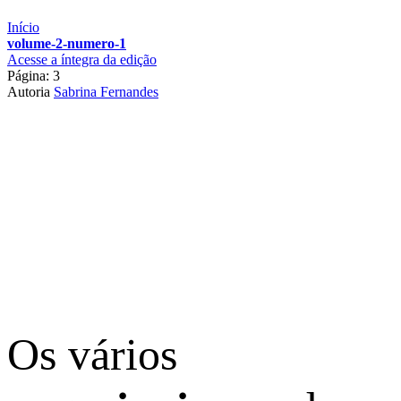
Início
volume-2-numero-1
Acesse a íntegra da edição
Página: 3
Autoria
Sabrina Fernandes
Os vários