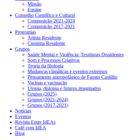
Missão
Equipe
Conselho Científico e Cultural
Composição 2021-2024
Composição 2017-2021
Programas
Artista Residente
Cientista Residente
Grupos
Saúde Mental e Violência: Tessituras Dissidentes
Som e Processos Criativos
Teoria da filologia
Mudanças climáticas e eventos extremos
Pensamento antropofágico de Fausto Castilho
Vacinas e vacinação
Utopia, distopia e futuros imaginados
Grupos (2025)
Grupos (2021-2024)
Grupos (2017-2021)
Notícias
Eventos
Revista Entre IdEAs
Café com IdEA
Blog