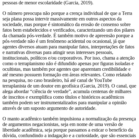
pessoas de menor escolaridade (Garcia, 2019).
O número preocupa não porque a crença individual de que a Terra
seja plana possa intervir massivamente em outros aspectos da
sociedade, mas porque é sintomático da erosão de consenso sobre
fatos bem estabelecidos e verificados, caracterizando um dos pilares
da chamada pós-verdade. É também motivo de apreensão porque a
pós-verdade não é um fenômeno acidental ou ocasional, já que
agentes diversos atuam para manipular fatos, interpretações de fatos
e narrativas diversas para atingir seus interesses pessoais,
institucionais, políticos e/ou corporativos. Por isso, chama a atenção
como o terraplanismo não é difundido apenas por figuras isoladas e
ocultistas, mas também por agentes que aparentam credibilidade e
até mesmo possuem formação em áreas relevantes. Como relatado
na pesquisa, no caso brasileiro, há até canal de YouTube
terraplanista de um doutor em geofísica (Garcia, 2019). O canal, que
alega abordar “ciência de verdade”, acumula centenas de milhares
de inscritos e exemplifica como títulos e históricos acadêmicos
também podem ser instrumentalizados para manipular a opinião
através de um suposto argumento de autoridade.
O manto acadêmico também impulsiona a normalização da presença
de argumentos negacionistas, seja em nome de uma versão de
liberdade acadêmica, seja porque passamos a esticar o benefício da
dúvida, confundindo a indagação e a curiosidade, que são essenciais