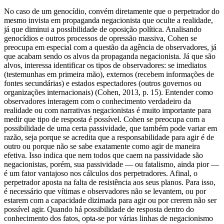
No caso de um genocídio, convém diretamente que o perpetrador do
mesmo invista em propaganda negacionista que oculte a realidade,
já que diminui a possibilidade de oposição política. Analisando
genocídios e outros processos de opressão massiva, Cohen se
preocupa em especial com a questão da agência de observadores, já
que acabam sendo os alvos da propaganda negacionista. Já que são
alvos, interessa identificar os tipos de observadores: se imediatos
(testemunhas em primeira mão), externos (recebem informações de
fontes secundárias) e estados espectadores (outros governos ou
organizações internacionais) (Cohen, 2013, p. 15). Entender como
observadores interagem com o conhecimento verdadeiro da
realidade ou com narrativas negacionistas é muito importante para
medir que tipo de resposta é possível. Cohen se preocupa com a
possibilidade de uma certa passividade, que também pode variar em
razão, seja porque se acredita que a responsabilidade para agir é de
outro ou porque não se sabe exatamente como agir de maneira
efetiva. Isso indica que nem todos que caem na passividade são
negacionistas, porém, sua passividade — ou fatalismo, ainda pior —
é um fator vantajoso nos cálculos dos perpetradores. Afinal, o
perpetrador aposta na falta de resistência aos seus planos. Para isso,
é necessário que vítimas e observadores não se levantem, ou por
estarem com a capacidade dizimada para agir ou por crerem não ser
possível agir. Quando há possibilidade de resposta dentro do
conhecimento dos fatos, opta-se por várias linhas de negacionismo