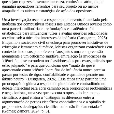
que sejam capazes de semear incerteza, confusão e atrito, o que
garantirá apoiadores ferrenhos para seu projeto ou ao menos
atrapalhará as táticas e estratégias de ação dos opositores.
Uma investigação recente a respeito de um evento financiado pela
indústria dos combustíveis fósseis nos Estados Unidos revelou como
uma parceria milionária entre fundações e acadêmicos foi
estabelecida para influenciar juízes a avaliar questões relacionadas
ao clima sob a ótica dos interesses da indústria (Lustgarten, 2026).
Enquanto a sociedade civil se esforça para promover iniciativas de
educação e letramento climático, lobistas organizam conferências em
contextos luxuosos para oferecer “aos juízes uma compreensão
abrangente e um ceticismo saudável em relação às invocações da
‘ciência’ que se escondem nos bastidores dos processos judiciais que
estão julgando” e para que concluam que “muito do que é
apresentado como ‘ciência’ para fins de influência nunca precisa
passar por testes de rigor, confiabilidade e qualidade perante um
árbitro neutro” (Lustgarten, 2026). Essa tática finge partir de uma
preocupação legítima a respeito de pluralidade e contraditório no
debate intelectual para abrir caminho para proposições problemáticas
e negacionistas, uma vez que executa o oposto do letramento
científico, o qual ensina a “distinguir as diferenças entre a
argumentação de peritos científicos especializados e a opinião de
proponentes de alegações cientificamente não fundamentadas”
(Gomes; Zamora, 2024, p. 3).