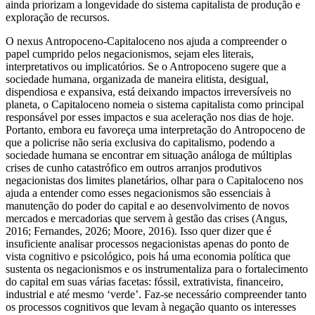
ainda priorizam a longevidade do sistema capitalista de produção e
exploração de recursos.
O nexus Antropoceno-Capitaloceno nos ajuda a compreender o
papel cumprido pelos negacionismos, sejam eles literais,
interpretativos ou implicatórios. Se o Antropoceno sugere que a
sociedade humana, organizada de maneira elitista, desigual,
dispendiosa e expansiva, está deixando impactos irreversíveis no
planeta, o Capitaloceno nomeia o sistema capitalista como principal
responsável por esses impactos e sua aceleração nos dias de hoje.
Portanto, embora eu favoreça uma interpretação do Antropoceno de
que a policrise não seria exclusiva do capitalismo, podendo a
sociedade humana se encontrar em situação análoga de múltiplas
crises de cunho catastrófico em outros arranjos produtivos
negacionistas dos limites planetários, olhar para o Capitaloceno nos
ajuda a entender como esses negacionismos são essenciais à
manutenção do poder do capital e ao desenvolvimento de novos
mercados e mercadorias que servem à gestão das crises (Angus,
2016; Fernandes, 2026; Moore, 2016). Isso quer dizer que é
insuficiente analisar processos negacionistas apenas do ponto de
vista cognitivo e psicológico, pois há uma economia política que
sustenta os negacionismos e os instrumentaliza para o fortalecimento
do capital em suas várias facetas: fóssil, extrativista, financeiro,
industrial e até mesmo ‘verde’. Faz-se necessário compreender tanto
os processos cognitivos que levam à negação quanto os interesses