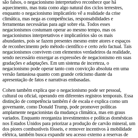
são falsos, o negacionismo interpretativo reconhece que há
aquecimento, mas trata como algo natural dos ciclos terrestres,
enquanto o negacionismo implicatório vê a realidade da crise
climática, mas nega as competências, responsabilidades e
ferramentas necessárias para agir sobre ela. Todos esses
negacionismos costumam operar ao mesmo tempo, mas os
negacionismos interpretativos e implicatórios são os mais
abundantes, pois se fazem presentes mesmo entre atores e espaços
de reconhecimento pelo método científico e certo zelo factual. Tais
negacionismos convivem com elementos verdadeiros da realidade,
sendo necessário enxergar as expressões de negacionismo em suas
gradações e adaptações. Em um sistema de incerteza, o
negacionismo pode operar tanto com convicção absoluta em uma
versão fantasiosa quanto com grande ceticismo diante da
apresentação de fatos e narrativas embasadas.
Cohen também explica que o negacionismo pode ser pessoal,
cultural ou oficial, operando em diferentes registros temporais. Essa
distinção de competência também é de escala e explica como um
governante, como Donald Trump, pode promover políticas
amplamente negacionistas da mudança climática, mas em graus
variados. Enquanto reorganiza investimentos e políticas domésticas
nos Estados Unidos para priorizar a produção de carvão mineral, um
dos piores combustíveis fósseis, e remover incentivos à mobilidade
elétrica, também busca expandir seu acesso externo a reservas de