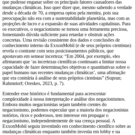
que pudesse enganar sobre os principais fatores causadores das
mudanças climáticas. Isso quer dizer que, mesmo sabendo a verdade
desde a década de 70, a empresa optou pela mentira, pois sua
preocupação não era com a sustentabilidade planetária, mas com as
projeções de lucro e a expansão de suas atividades capitalistas. Para
os executivos, o negacionismo se tornou uma ferramenta preciosa,
fomentando dúvida suficiente para retardar e obstruir ações
concretas. Uma revisão consistente dos dados e conclusões de
conhecimento interno da ExxonMobil (e de seus próprios cientistas)
revela o contraste com seus posicionamentos públicos, que
apostavam em semear incerteza: “Em 2004, por exemplo, eles
afirmaram que ‘as incertezas científicas continuam a limitar nossa
capacidade de fazer determinações objetivas e quantitativas sobre o
papel humano nas recentes mudanças climáticas’, uma afirmação
que era contrária à análise de seus próprios cientistas” (Supran;
Rahmstorf; Oreskes, 2023, p. 7).
Entender esse histórico é fundamental para acrescentar
complexidade à nossa interpretação e análise dos negacionismos.
Embora muitos negacionistas sejam também crentes do
negacionismo, podemos especular que a maioria dos negacionistas
notórios, ricos e poderosos, tem interesse em propagar o
negacionismo, independentemente de sua crença pessoal. A
ExxonMobil seguiu investindo em conhecimento científico sobre as
mudanças climáticas enquanto também investia em lobby e na