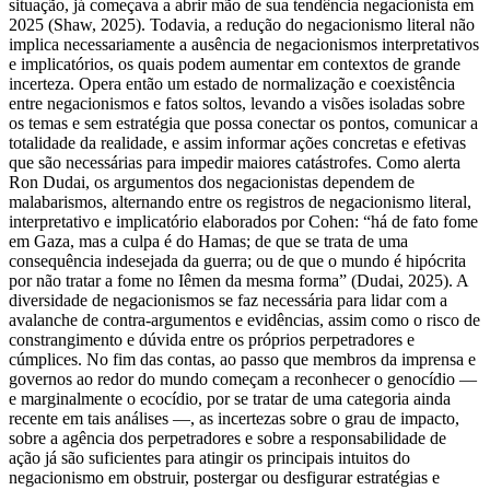
situação, já começava a abrir mão de sua tendência negacionista em
2025 (Shaw, 2025). Todavia, a redução do negacionismo literal não
implica necessariamente a ausência de negacionismos interpretativos
e implicatórios, os quais podem aumentar em contextos de grande
incerteza. Opera então um estado de normalização e coexistência
entre negacionismos e fatos soltos, levando a visões isoladas sobre
os temas e sem estratégia que possa conectar os pontos, comunicar a
totalidade da realidade, e assim informar ações concretas e efetivas
que são necessárias para impedir maiores catástrofes. Como alerta
Ron Dudai, os argumentos dos negacionistas dependem de
malabarismos, alternando entre os registros de negacionismo literal,
interpretativo e implicatório elaborados por Cohen: “há de fato fome
em Gaza, mas a culpa é do Hamas; de que se trata de uma
consequência indesejada da guerra; ou de que o mundo é hipócrita
por não tratar a fome no Iêmen da mesma forma” (Dudai, 2025). A
diversidade de negacionismos se faz necessária para lidar com a
avalanche de contra-argumentos e evidências, assim como o risco de
constrangimento e dúvida entre os próprios perpetradores e
cúmplices. No fim das contas, ao passo que membros da imprensa e
governos ao redor do mundo começam a reconhecer o genocídio —
e marginalmente o ecocídio, por se tratar de uma categoria ainda
recente em tais análises —, as incertezas sobre o grau de impacto,
sobre a agência dos perpetradores e sobre a responsabilidade de
ação já são suficientes para atingir os principais intuitos do
negacionismo em obstruir, postergar ou desfigurar estratégias e