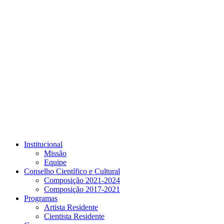
Link para o Youtube
Institucional
Missão
Equipe
Conselho Científico e Cultural
Composição 2021-2024
Composição 2017-2021
Programas
Artista Residente
Cientista Residente