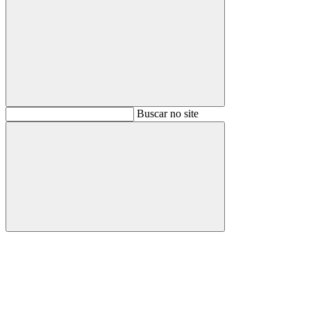
Buscar
Buscar no site
Buscar
Aumentar fonte