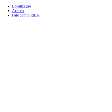
Conteúdo principal
Menu principal
Rodapé
Localização
Acervo
Fale com o IdEA
Aumentar fonte
Diminuir fonte