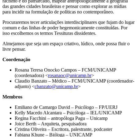
racismo e do patriarcado, mapear antropologicamente a geografia
das grandes cidades brasileiras e pensar como explorar as mídias
para incidir na formulação de políticas no contemporâneo.
Procuraremos tecer articulações interdisciplinares que fujam do lugar
comum e das linhas de poder hegemonicamente constituídas. Por
isso escolhemos os termos Tessituras dissidentes.
Almejamos que seja um espaço criativo, lúdico, onde possa fluir o
livre pensar.
Coordenação
Rosana Teresa Onocko Campos – FCM/UNICAMP
(coordenadora) <
rosanaoc@unicamp.br
>
Claudio Banzato – Médico – FCM/UNICAMP (coordenador-
adjunto) <
cbanzato@unicamp.br
>
Membros
Emiliano de Camargo David – Psicólogo – FP/UERJ
Kelly Macedo Alcantara – Psicóloga – IEL/UNICAMP
Regina Facchini – antropóloga Pagu – Unicamp
Joice Berth – Arquiteta, pesquisadora
Cristina Oliveira – Escritora, palestrante, podcaster
Fabiana Khune – Bióloga – UNICAMP