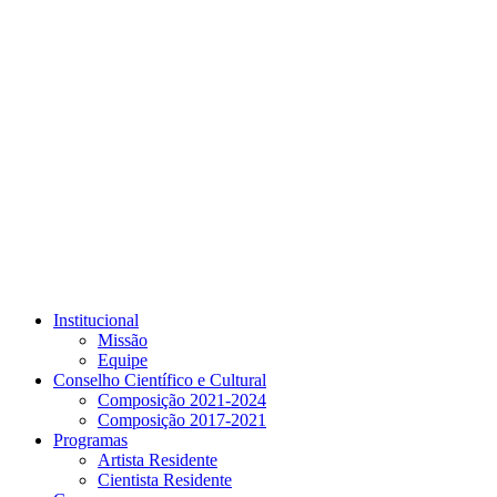
Link para o Youtube
Institucional
Missão
Equipe
Conselho Científico e Cultural
Composição 2021-2024
Composição 2017-2021
Programas
Artista Residente
Cientista Residente