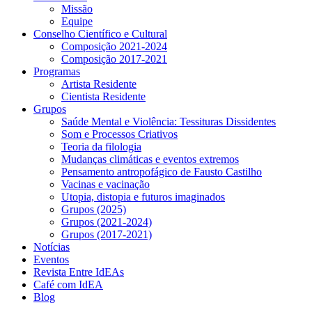
Missão
Equipe
Conselho Científico e Cultural
Composição 2021-2024
Composição 2017-2021
Programas
Artista Residente
Cientista Residente
Grupos
Saúde Mental e Violência: Tessituras Dissidentes
Som e Processos Criativos
Teoria da filologia
Mudanças climáticas e eventos extremos
Pensamento antropofágico de Fausto Castilho
Vacinas e vacinação
Utopia, distopia e futuros imaginados
Grupos (2025)
Grupos (2021-2024)
Grupos (2017-2021)
Notícias
Eventos
Revista Entre IdEAs
Café com IdEA
Blog