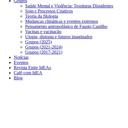
Grupos
Saúde Mental e Violência: Tessituras Dissidentes
Som e Processos Criativos
Teoria da filologia
Mudanças climáticas e eventos extremos
Pensamento antropofágico de Fausto Castilho
Vacinas e vacinação
Utopia, distopia e futuros imaginados
Grupos (2025)
Grupos (2021-2024)
Grupos (2017-2021)
Notícias
Eventos
Revista Entre IdEAs
Café com IdEA
Blog
Menu