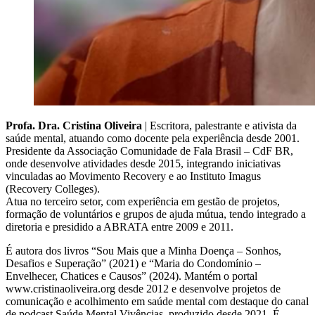
Profa. Dra. Cristina Oliveira
| Escritora, palestrante e ativista da
saúde mental, atuando como docente pela experiência desde 2001.
Presidente da Associação Comunidade de Fala Brasil – CdF BR,
onde desenvolve atividades desde 2015, integrando iniciativas
vinculadas ao Movimento Recovery e ao Instituto Imagus
(Recovery Colleges).
Atua no terceiro setor, com experiência em gestão de projetos,
formação de voluntários e grupos de ajuda mútua, tendo integrado a
diretoria e presidido a ABRATA entre 2009 e 2011.
É autora dos livros “Sou Mais que a Minha Doença – Sonhos,
Desafios e Superação” (2021) e “Maria do Condomínio –
Envelhecer, Chatices e Causos” (2024). Mantém o portal
www.cristinaoliveira.org desde 2012 e desenvolve projetos de
comunicação e acolhimento em saúde mental com destaque do canal
de podcast Saúde Mental Vivências, produzido desde 2021. É