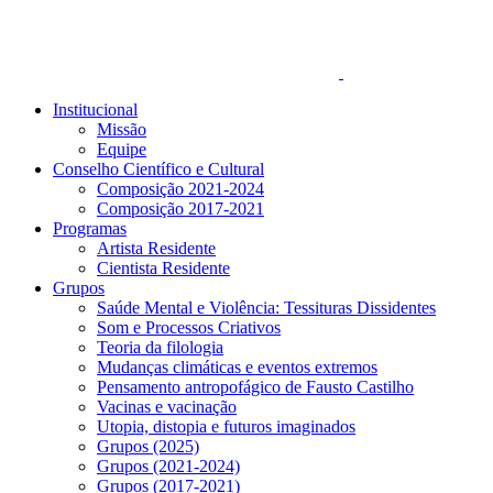
Institucional
Missão
Equipe
Conselho Científico e Cultural
Composição 2021-2024
Composição 2017-2021
Programas
Artista Residente
Cientista Residente
Grupos
Saúde Mental e Violência: Tessituras Dissidentes
Som e Processos Criativos
Teoria da filologia
Mudanças climáticas e eventos extremos
Pensamento antropofágico de Fausto Castilho
Vacinas e vacinação
Utopia, distopia e futuros imaginados
Grupos (2025)
Grupos (2021-2024)
Grupos (2017-2021)