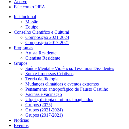
Acervo
Fale com o IdEA
Institucional
Missão
Equipe
Conselho Científico e Cultural
Composição 2021-2024
Composição 2017-2021
Programas
Artista Residente
Cientista Residente
Grupos
Saúde Mental e Violência: Tessituras Dissidentes
Som e Processos Criativos
Teoria da filologia
Mudanças climáticas e eventos extremos
Pensamento antropofágico de Fausto Castilho
Vacinas e vacinação
Utopia, distopia e futuros imaginados
Grupos (2025)
Grupos (2021-2024)
Grupos (2017-2021)
Notícias
Eventos