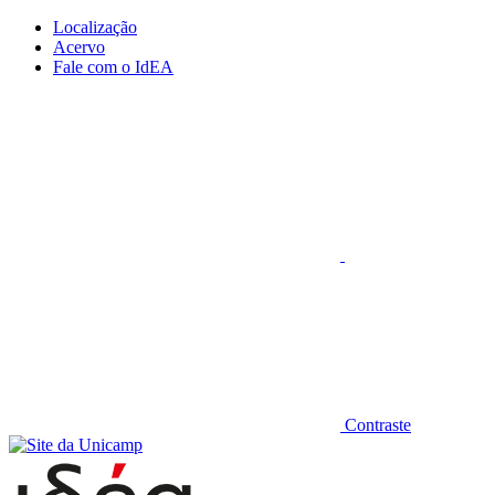
Conteúdo principal
Menu principal
Rodapé
Localização
Acervo
Fale com o IdEA
Aumentar fonte
Contraste