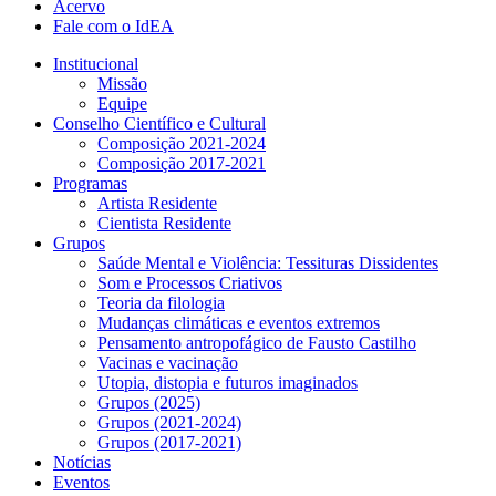
Acervo
Fale com o IdEA
Institucional
Missão
Equipe
Conselho Científico e Cultural
Composição 2021-2024
Composição 2017-2021
Programas
Artista Residente
Cientista Residente
Grupos
Saúde Mental e Violência: Tessituras Dissidentes
Som e Processos Criativos
Teoria da filologia
Mudanças climáticas e eventos extremos
Pensamento antropofágico de Fausto Castilho
Vacinas e vacinação
Utopia, distopia e futuros imaginados
Grupos (2025)
Grupos (2021-2024)
Grupos (2017-2021)
Notícias
Eventos