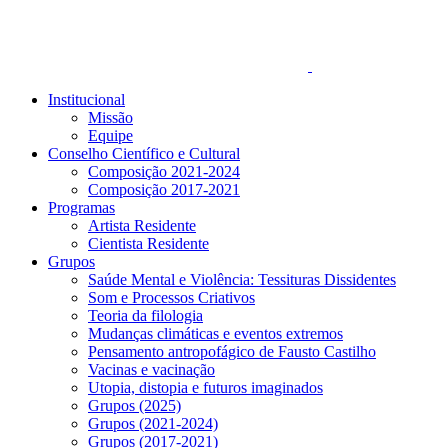
Institucional
Missão
Equipe
Conselho Científico e Cultural
Composição 2021-2024
Composição 2017-2021
Programas
Artista Residente
Cientista Residente
Grupos
Saúde Mental e Violência: Tessituras Dissidentes
Som e Processos Criativos
Teoria da filologia
Mudanças climáticas e eventos extremos
Pensamento antropofágico de Fausto Castilho
Vacinas e vacinação
Utopia, distopia e futuros imaginados
Grupos (2025)
Grupos (2021-2024)
Grupos (2017-2021)