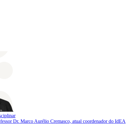
sciplinar
rofessor Dr. Marco Aurélio Cremasco, atual coordenador do IdEA
k
Link para o Twitter