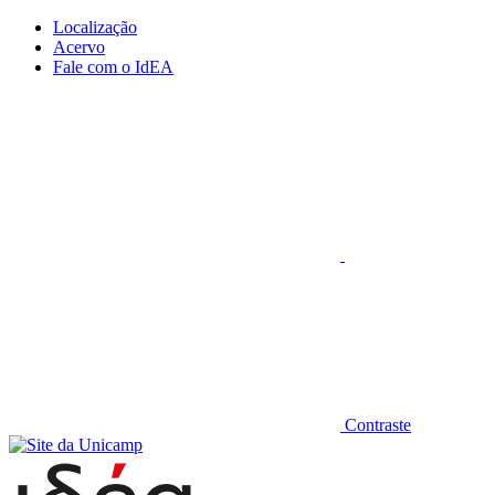
Conteúdo principal
Menu principal
Rodapé
Localização
Acervo
Fale com o IdEA
Aumentar fonte
Contraste