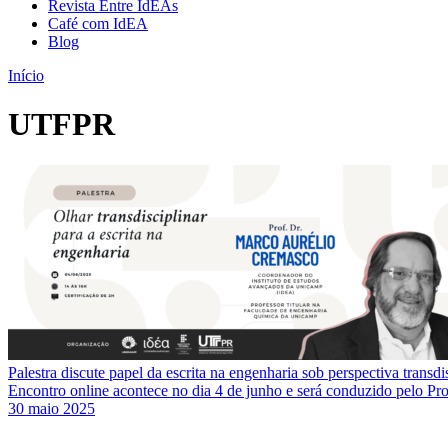
Revista Entre IdEAs
Café com IdEA
Blog
Início
UTFPR
Palestra discute papel da escrita na engenharia sob perspectiva transdi
Encontro online acontece no dia 4 de junho e será conduzido pelo P
30 maio 2025
Link para o Faceboo