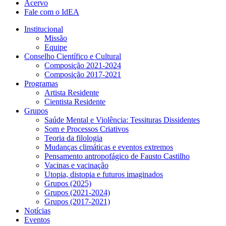
Acervo
Fale com o IdEA
Institucional
Missão
Equipe
Conselho Científico e Cultural
Composição 2021-2024
Composição 2017-2021
Programas
Artista Residente
Cientista Residente
Grupos
Saúde Mental e Violência: Tessituras Dissidentes
Som e Processos Criativos
Teoria da filologia
Mudanças climáticas e eventos extremos
Pensamento antropofágico de Fausto Castilho
Vacinas e vacinação
Utopia, distopia e futuros imaginados
Grupos (2025)
Grupos (2021-2024)
Grupos (2017-2021)
Notícias
Eventos