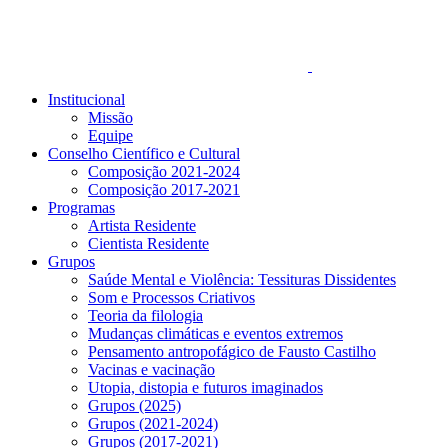
Institucional
Missão
Equipe
Conselho Científico e Cultural
Composição 2021-2024
Composição 2017-2021
Programas
Artista Residente
Cientista Residente
Grupos
Saúde Mental e Violência: Tessituras Dissidentes
Som e Processos Criativos
Teoria da filologia
Mudanças climáticas e eventos extremos
Pensamento antropofágico de Fausto Castilho
Vacinas e vacinação
Utopia, distopia e futuros imaginados
Grupos (2025)
Grupos (2021-2024)
Grupos (2017-2021)