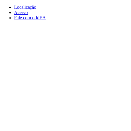
Conteúdo principal
Menu principal
Rodapé
Localização
Acervo
Fale com o IdEA
Aumentar fonte
Diminuir fonte