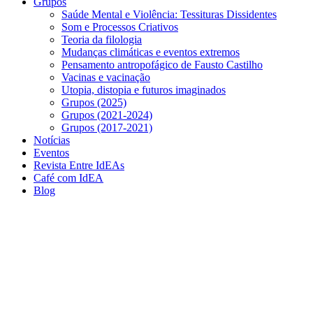
Grupos
Saúde Mental e Violência: Tessituras Dissidentes
Som e Processos Criativos
Teoria da filologia
Mudanças climáticas e eventos extremos
Pensamento antropofágico de Fausto Castilho
Vacinas e vacinação
Utopia, distopia e futuros imaginados
Grupos (2025)
Grupos (2021-2024)
Grupos (2017-2021)
Notícias
Eventos
Revista Entre IdEAs
Café com IdEA
Blog
Menu