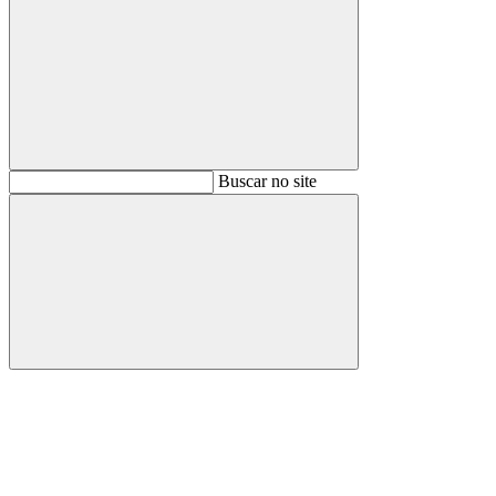
Buscar
Buscar no site
Buscar
Aumentar fonte