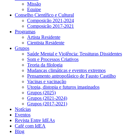
Missão
Equipe
Conselho Científico e Cultural
Composição 2021-2024
Composição 2017-2021
Programas
Artista Residente
Cientista Residente
Grupos
Saúde Mental e Violência: Tessituras Dissidentes
Som e Processos Criativos
Teoria da filologia
Mudanças climáticas e eventos extremos
Pensamento antropofágico de Fausto Castilho
Vacinas e vacinação
Utopia, distopia e futuros imaginados
Grupos (2025)
Grupos (2021-2024)
Grupos (2017-2021)
Notícias
Eventos
Revista Entre IdEAs
Café com IdEA
Blog