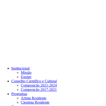
Link para o Youtube
Institucional
Missão
Equipe
Conselho Científico e Cultural
Composição 2021-2024
Composição 2017-2021
Programas
Artista Residente
Cientista Residente