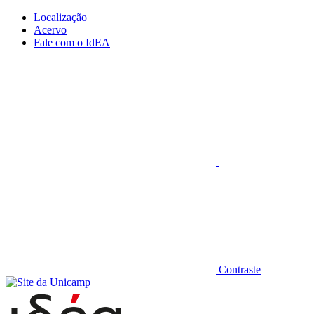
Conteúdo principal
Menu principal
Rodapé
Localização
Acervo
Fale com o IdEA
Aumentar fonte
Contraste