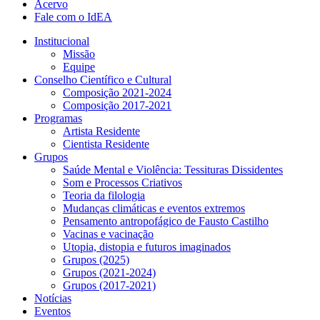
Acervo
Fale com o IdEA
Institucional
Missão
Equipe
Conselho Científico e Cultural
Composição 2021-2024
Composição 2017-2021
Programas
Artista Residente
Cientista Residente
Grupos
Saúde Mental e Violência: Tessituras Dissidentes
Som e Processos Criativos
Teoria da filologia
Mudanças climáticas e eventos extremos
Pensamento antropofágico de Fausto Castilho
Vacinas e vacinação
Utopia, distopia e futuros imaginados
Grupos (2025)
Grupos (2021-2024)
Grupos (2017-2021)
Notícias
Eventos