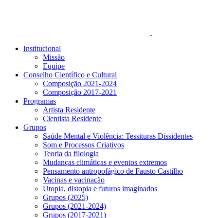
Institucional
Missão
Equipe
Conselho Científico e Cultural
Composição 2021-2024
Composição 2017-2021
Programas
Artista Residente
Cientista Residente
Grupos
Saúde Mental e Violência: Tessituras Dissidentes
Som e Processos Criativos
Teoria da filologia
Mudanças climáticas e eventos extremos
Pensamento antropofágico de Fausto Castilho
Vacinas e vacinação
Utopia, distopia e futuros imaginados
Grupos (2025)
Grupos (2021-2024)
Grupos (2017-2021)