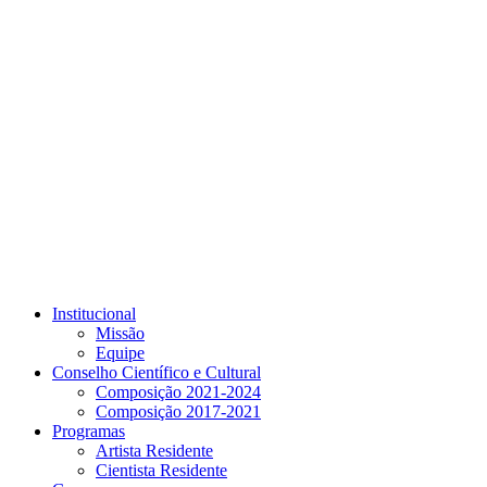
Link para o Youtube
Institucional
Missão
Equipe
Conselho Científico e Cultural
Composição 2021-2024
Composição 2017-2021
Programas
Artista Residente
Cientista Residente