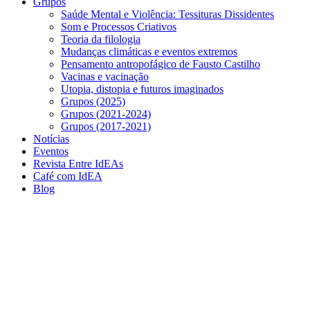
Grupos
Saúde Mental e Violência: Tessituras Dissidentes
Som e Processos Criativos
Teoria da filologia
Mudanças climáticas e eventos extremos
Pensamento antropofágico de Fausto Castilho
Vacinas e vacinação
Utopia, distopia e futuros imaginados
Grupos (2025)
Grupos (2021-2024)
Grupos (2017-2021)
Notícias
Eventos
Revista Entre IdEAs
Café com IdEA
Blog
Menu