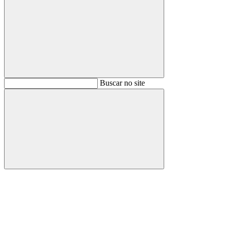
Buscar
Buscar no site
Buscar
Aumentar fonte