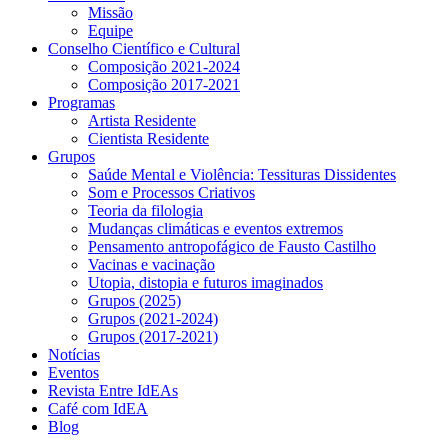
Missão
Equipe
Conselho Científico e Cultural
Composição 2021-2024
Composição 2017-2021
Programas
Artista Residente
Cientista Residente
Grupos
Saúde Mental e Violência: Tessituras Dissidentes
Som e Processos Criativos
Teoria da filologia
Mudanças climáticas e eventos extremos
Pensamento antropofágico de Fausto Castilho
Vacinas e vacinação
Utopia, distopia e futuros imaginados
Grupos (2025)
Grupos (2021-2024)
Grupos (2017-2021)
Notícias
Eventos
Revista Entre IdEAs
Café com IdEA
Blog