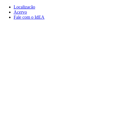
Conteúdo principal
Menu principal
Rodapé
Localização
Acervo
Fale com o IdEA
Aumentar fonte
Diminuir fonte