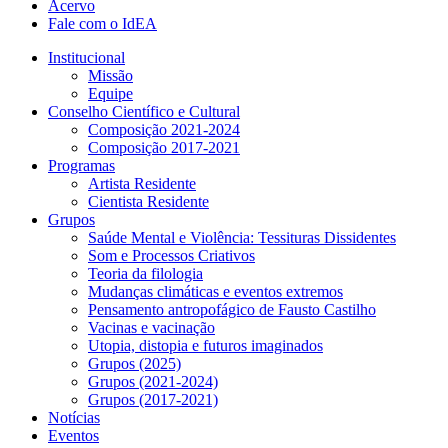
Acervo
Fale com o IdEA
Institucional
Missão
Equipe
Conselho Científico e Cultural
Composição 2021-2024
Composição 2017-2021
Programas
Artista Residente
Cientista Residente
Grupos
Saúde Mental e Violência: Tessituras Dissidentes
Som e Processos Criativos
Teoria da filologia
Mudanças climáticas e eventos extremos
Pensamento antropofágico de Fausto Castilho
Vacinas e vacinação
Utopia, distopia e futuros imaginados
Grupos (2025)
Grupos (2021-2024)
Grupos (2017-2021)
Notícias
Eventos