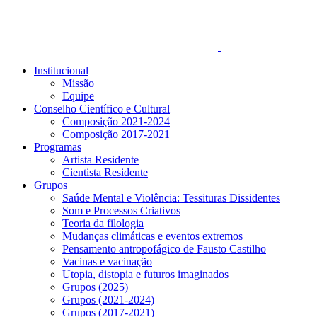
Institucional
Missão
Equipe
Conselho Científico e Cultural
Composição 2021-2024
Composição 2017-2021
Programas
Artista Residente
Cientista Residente
Grupos
Saúde Mental e Violência: Tessituras Dissidentes
Som e Processos Criativos
Teoria da filologia
Mudanças climáticas e eventos extremos
Pensamento antropofágico de Fausto Castilho
Vacinas e vacinação
Utopia, distopia e futuros imaginados
Grupos (2025)
Grupos (2021-2024)
Grupos (2017-2021)