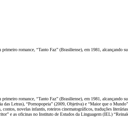
seu primeiro romance, “Tanto Faz” (Brasiliense), em 1981, alcançando su
seu primeiro romance, “Tanto Faz” (Brasiliense), em 1981, alcançando s
das Letras), “Pornopopeia” (2009, Objetiva) e “Maior que o Mundo” (
ntos, novelas infantis, roteiros cinematográficos, traduções literárias,
ritor” e as oficinas no Instituto de Estudos da Linguagem (IEL) “Reina