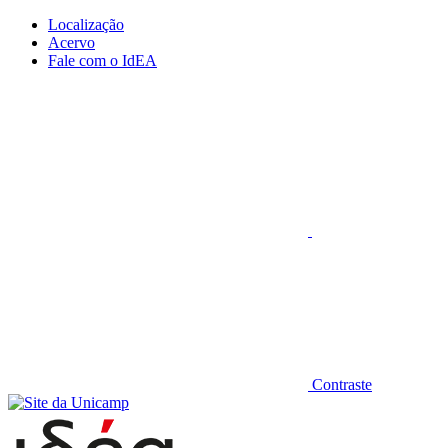
Conteúdo principal
Menu principal
Rodapé
Localização
Acervo
Fale com o IdEA
Aumentar fonte
Contraste