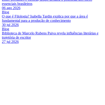
essenciais brasileiros
06 ago 2026
Blog
O que é Filologia? Isabella Tardin explica por que a área é
fundamental para a produção de conhecimento
30 jul 2026
Blog
Biblioteca de Marcelo Rubens Paiva revela influências literárias e
trajetória de escritor
27 jul 2026
Link para o Facebook
Link para o Twitter