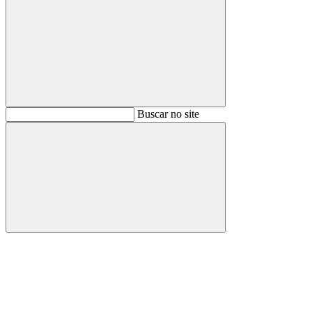
Buscar
Buscar no site
Buscar
Aumentar fonte