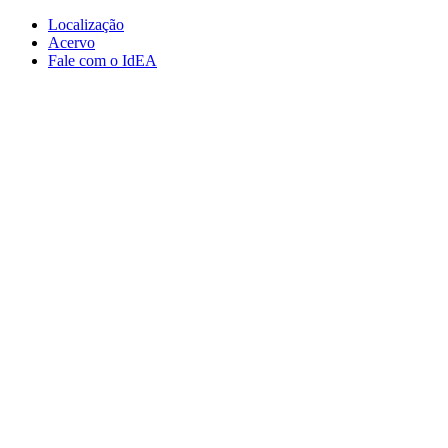
Conteúdo principal
Menu principal
Rodapé
Localização
Acervo
Fale com o IdEA
Aumentar fonte
Diminuir fonte