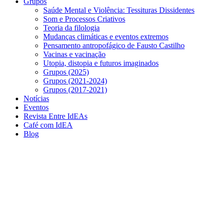
Grupos
Saúde Mental e Violência: Tessituras Dissidentes
Som e Processos Criativos
Teoria da filologia
Mudanças climáticas e eventos extremos
Pensamento antropofágico de Fausto Castilho
Vacinas e vacinação
Utopia, distopia e futuros imaginados
Grupos (2025)
Grupos (2021-2024)
Grupos (2017-2021)
Notícias
Eventos
Revista Entre IdEAs
Café com IdEA
Blog
Menu