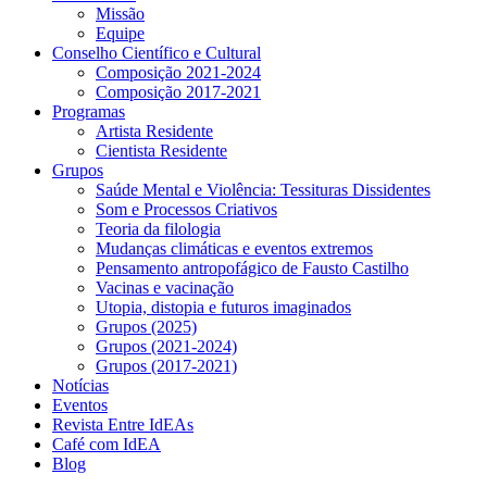
Missão
Equipe
Conselho Científico e Cultural
Composição 2021-2024
Composição 2017-2021
Programas
Artista Residente
Cientista Residente
Grupos
Saúde Mental e Violência: Tessituras Dissidentes
Som e Processos Criativos
Teoria da filologia
Mudanças climáticas e eventos extremos
Pensamento antropofágico de Fausto Castilho
Vacinas e vacinação
Utopia, distopia e futuros imaginados
Grupos (2025)
Grupos (2021-2024)
Grupos (2017-2021)
Notícias
Eventos
Revista Entre IdEAs
Café com IdEA
Blog