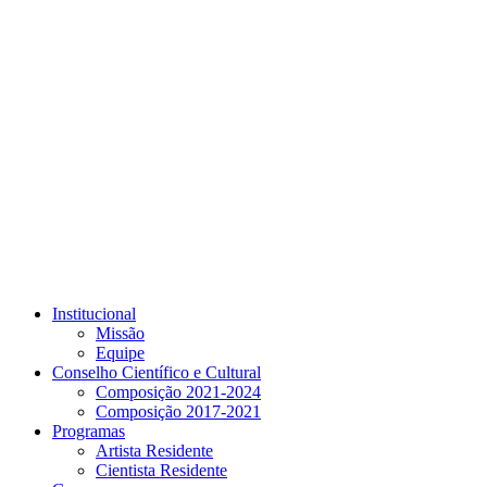
Link para o Youtube
Institucional
Missão
Equipe
Conselho Científico e Cultural
Composição 2021-2024
Composição 2017-2021
Programas
Artista Residente
Cientista Residente