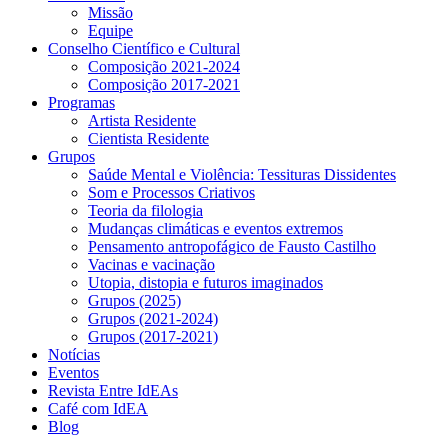
Missão
Equipe
Conselho Científico e Cultural
Composição 2021-2024
Composição 2017-2021
Programas
Artista Residente
Cientista Residente
Grupos
Saúde Mental e Violência: Tessituras Dissidentes
Som e Processos Criativos
Teoria da filologia
Mudanças climáticas e eventos extremos
Pensamento antropofágico de Fausto Castilho
Vacinas e vacinação
Utopia, distopia e futuros imaginados
Grupos (2025)
Grupos (2021-2024)
Grupos (2017-2021)
Notícias
Eventos
Revista Entre IdEAs
Café com IdEA
Blog