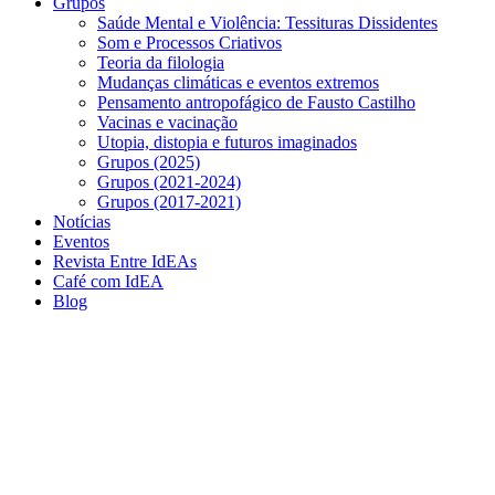
Grupos
Saúde Mental e Violência: Tessituras Dissidentes
Som e Processos Criativos
Teoria da filologia
Mudanças climáticas e eventos extremos
Pensamento antropofágico de Fausto Castilho
Vacinas e vacinação
Utopia, distopia e futuros imaginados
Grupos (2025)
Grupos (2021-2024)
Grupos (2017-2021)
Notícias
Eventos
Revista Entre IdEAs
Café com IdEA
Blog
Menu