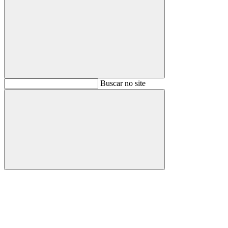
Buscar
Buscar no site
Buscar
Aumentar fonte