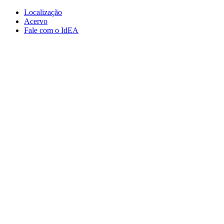
Conteúdo principal
Menu principal
Rodapé
Localização
Acervo
Fale com o IdEA
Aumentar fonte
Diminuir fonte