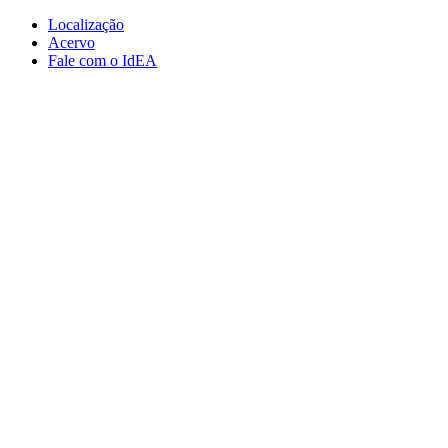
Conteúdo principal
Menu principal
Rodapé
Localização
Acervo
Fale com o IdEA
Aumentar fonte
Diminuir fonte