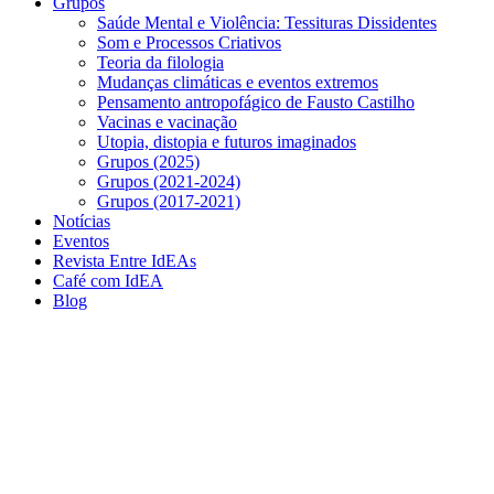
Grupos
Saúde Mental e Violência: Tessituras Dissidentes
Som e Processos Criativos
Teoria da filologia
Mudanças climáticas e eventos extremos
Pensamento antropofágico de Fausto Castilho
Vacinas e vacinação
Utopia, distopia e futuros imaginados
Grupos (2025)
Grupos (2021-2024)
Grupos (2017-2021)
Notícias
Eventos
Revista Entre IdEAs
Café com IdEA
Blog
Menu