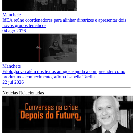
Manchete
IdEA reúne coordenadores para alinhar diretrizes e apresentar dois
novos grupos temáticos
04 ago 2026
Manchete
Filologia vai além dos textos antigos e ajuda a compreender como
produzimos conhecimento, afirma Isabella Tardin
22 jul 2026
Notícias Relacionadas