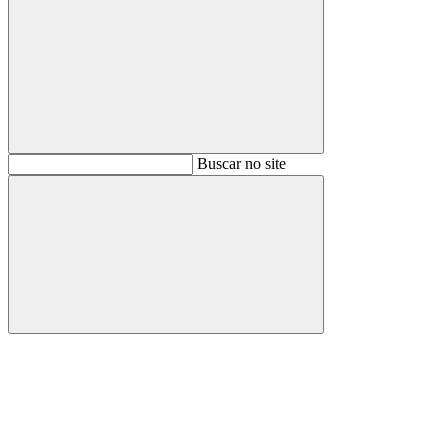
Buscar
Buscar no site
Buscar
Aumentar fonte