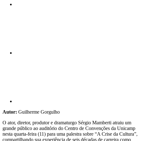
Compartilhar n
Compartilhar p
Autor:
Guilherme Gorgulho
O ator, diretor, produtor e dramaturgo Sérgio Mamberti atraiu um
grande público ao auditório do Centro de Convenções da Unicamp
nesta quarta-feira (11) para uma palestra sobre “A Crise da Cultura”,
compartilhando sua experiência de seis décadas de carreira como