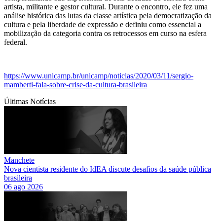
artista, militante e gestor cultural. Durante o encontro, ele fez uma
análise histórica das lutas da classe artística pela democratização da
cultura e pela liberdade de expressão e definiu como essencial a
mobilização da categoria contra os retrocessos em curso na esfera
federal.
https://www.unicamp.br/unicamp/noticias/2020/03/11/sergio-
mamberti-fala-sobre-crise-da-cultura-brasileira
Últimas Notícias
Manchete
Nova cientista residente do IdEA discute desafios da saúde pública
brasileira
06 ago 2026