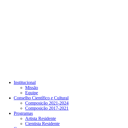
Link para o Youtube
Institucional
Missão
Equipe
Conselho Científico e Cultural
Composição 2021-2024
Composição 2017-2021
Programas
Artista Residente
Cientista Residente