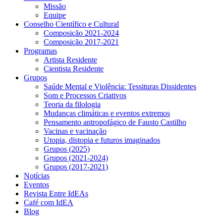
Missão
Equipe
Conselho Científico e Cultural
Composição 2021-2024
Composição 2017-2021
Programas
Artista Residente
Cientista Residente
Grupos
Saúde Mental e Violência: Tessituras Dissidentes
Som e Processos Criativos
Teoria da filologia
Mudanças climáticas e eventos extremos
Pensamento antropofágico de Fausto Castilho
Vacinas e vacinação
Utopia, distopia e futuros imaginados
Grupos (2025)
Grupos (2021-2024)
Grupos (2017-2021)
Notícias
Eventos
Revista Entre IdEAs
Café com IdEA
Blog