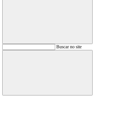
Buscar
Buscar no site
Buscar
Aumentar fonte