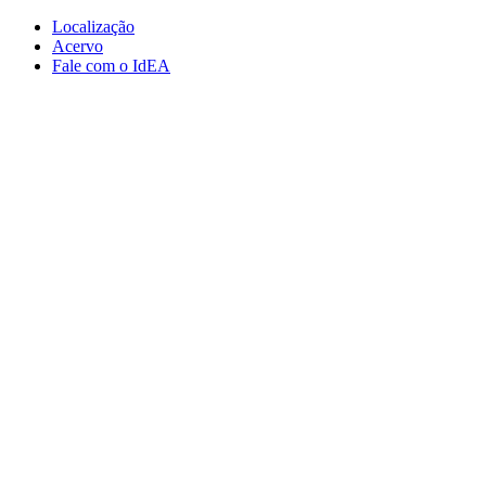
Conteúdo principal
Menu principal
Rodapé
Localização
Acervo
Fale com o IdEA
Aumentar fonte
Diminuir fonte