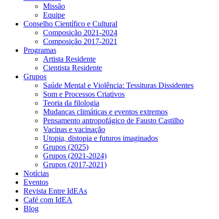
Missão
Equipe
Conselho Científico e Cultural
Composição 2021-2024
Composição 2017-2021
Programas
Artista Residente
Cientista Residente
Grupos
Saúde Mental e Violência: Tessituras Dissidentes
Som e Processos Criativos
Teoria da filologia
Mudanças climáticas e eventos extremos
Pensamento antropofágico de Fausto Castilho
Vacinas e vacinação
Utopia, distopia e futuros imaginados
Grupos (2025)
Grupos (2021-2024)
Grupos (2017-2021)
Notícias
Eventos
Revista Entre IdEAs
Café com IdEA
Blog