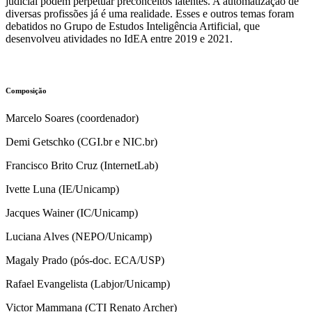
judicial podem perpetuar preconceitos latentes. A automatização de
diversas profissões já é uma realidade. Esses e outros temas foram
debatidos no Grupo de Estudos Inteligência Artificial, que
desenvolveu atividades no IdEA entre 2019 e 2021.
Composição
Marcelo Soares (coordenador)
Demi Getschko (CGI.br e NIC.br)
Francisco Brito Cruz (InternetLab)
Ivette Luna (IE/Unicamp)
Jacques Wainer (IC/Unicamp)
Luciana Alves (NEPO/Unicamp)
Magaly Prado (pós-doc. ECA/USP)
Rafael Evangelista (Labjor/Unicamp)
Victor Mammana (CTI Renato Archer)