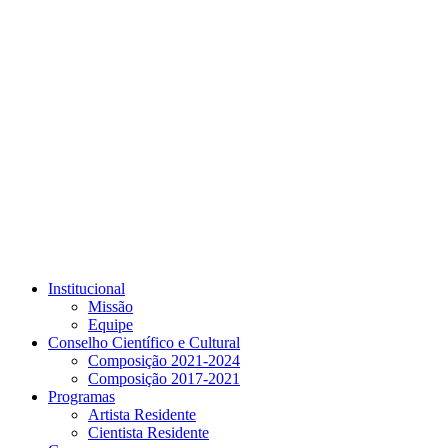
Link para o Youtube
Institucional
Missão
Equipe
Conselho Científico e Cultural
Composição 2021-2024
Composição 2017-2021
Programas
Artista Residente
Cientista Residente