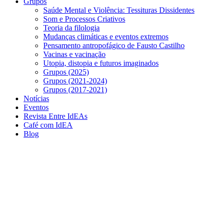
Grupos
Saúde Mental e Violência: Tessituras Dissidentes
Som e Processos Criativos
Teoria da filologia
Mudanças climáticas e eventos extremos
Pensamento antropofágico de Fausto Castilho
Vacinas e vacinação
Utopia, distopia e futuros imaginados
Grupos (2025)
Grupos (2021-2024)
Grupos (2017-2021)
Notícias
Eventos
Revista Entre IdEAs
Café com IdEA
Blog
Menu