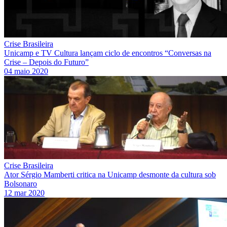
Crise Brasileira
Unicamp e TV Cultura lançam ciclo de encontros “Conversas na
Crise – Depois do Futuro”
04 maio 2020
Crise Brasileira
Ator Sérgio Mamberti critica na Unicamp desmonte da cultura sob
Bolsonaro
12 mar 2020