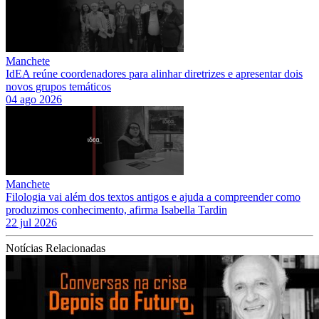
Manchete
IdEA reúne coordenadores para alinhar diretrizes e apresentar dois
novos grupos temáticos
04 ago 2026
Manchete
Filologia vai além dos textos antigos e ajuda a compreender como
produzimos conhecimento, afirma Isabella Tardin
22 jul 2026
Notícias Relacionadas