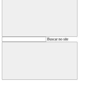
Buscar
Buscar no site
Buscar
Aumentar fonte