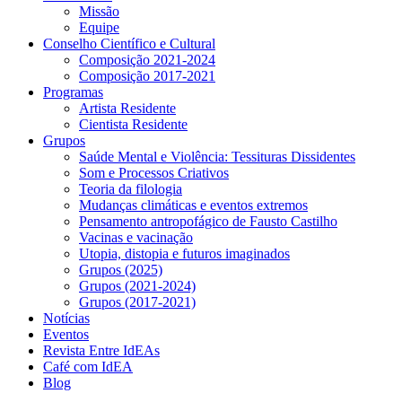
Missão
Equipe
Conselho Científico e Cultural
Composição 2021-2024
Composição 2017-2021
Programas
Artista Residente
Cientista Residente
Grupos
Saúde Mental e Violência: Tessituras Dissidentes
Som e Processos Criativos
Teoria da filologia
Mudanças climáticas e eventos extremos
Pensamento antropofágico de Fausto Castilho
Vacinas e vacinação
Utopia, distopia e futuros imaginados
Grupos (2025)
Grupos (2021-2024)
Grupos (2017-2021)
Notícias
Eventos
Revista Entre IdEAs
Café com IdEA
Blog