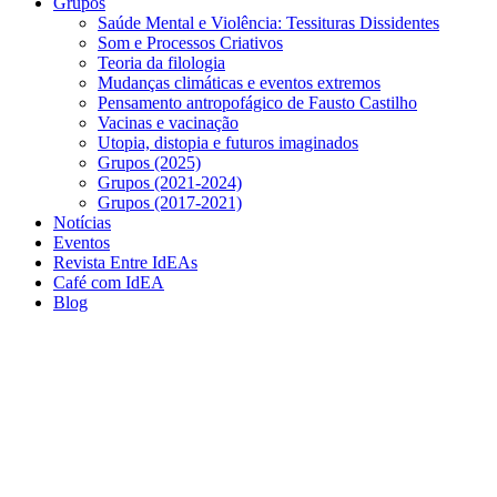
Grupos
Saúde Mental e Violência: Tessituras Dissidentes
Som e Processos Criativos
Teoria da filologia
Mudanças climáticas e eventos extremos
Pensamento antropofágico de Fausto Castilho
Vacinas e vacinação
Utopia, distopia e futuros imaginados
Grupos (2025)
Grupos (2021-2024)
Grupos (2017-2021)
Notícias
Eventos
Revista Entre IdEAs
Café com IdEA
Blog
Menu