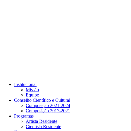
Link para o Youtube
Institucional
Missão
Equipe
Conselho Científico e Cultural
Composição 2021-2024
Composição 2017-2021
Programas
Artista Residente
Cientista Residente