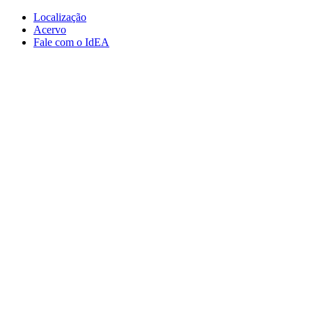
Conteúdo principal
Menu principal
Rodapé
Localização
Acervo
Fale com o IdEA
Aumentar fonte
Diminuir fonte