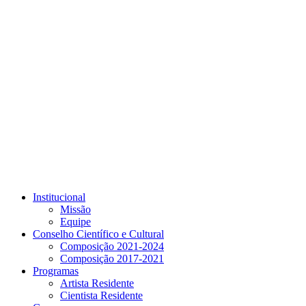
Link para o Youtube
Institucional
Missão
Equipe
Conselho Científico e Cultural
Composição 2021-2024
Composição 2017-2021
Programas
Artista Residente
Cientista Residente