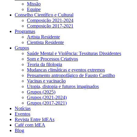
Missão
Equipe
Conselho Científico e Cultural
Composição 2021-2024
Composição 2017-2021
Programas
Artista Residente
Cientista Residente
Grupos
Saúde Mental e Violência: Tessituras Dissidentes
Som e Processos Criativos
Teoria da filologia
Mudanças climáticas e eventos extremos
Pensamento antropofágico de Fausto Castilho
Vacinas e vacinação
Utopia, distopia e futuros imaginados
Grupos (2025)
Grupos (2021-2024)
Grupos (2017-2021)
Notícias
Eventos
Revista Entre IdEAs
Café com IdEA
Blog