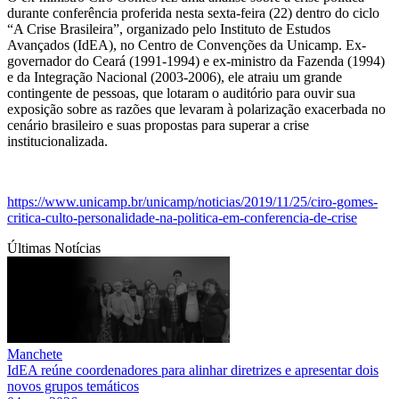
durante conferência proferida nesta sexta-feira (22) dentro do ciclo
“A Crise Brasileira”, organizado pelo Instituto de Estudos
Avançados (IdEA), no Centro de Convenções da Unicamp. Ex-
governador do Ceará (1991-1994) e ex-ministro da Fazenda (1994)
e da Integração Nacional (2003-2006), ele atraiu um grande
contingente de pessoas, que lotaram o auditório para ouvir sua
exposição sobre as razões que levaram à polarização exacerbada no
cenário brasileiro e suas propostas para superar a crise
institucionalizada.
https://www.unicamp.br/unicamp/noticias/2019/11/25/ciro-gomes-
critica-culto-personalidade-na-politica-em-conferencia-de-crise
Últimas Notícias
Manchete
IdEA reúne coordenadores para alinhar diretrizes e apresentar dois
novos grupos temáticos