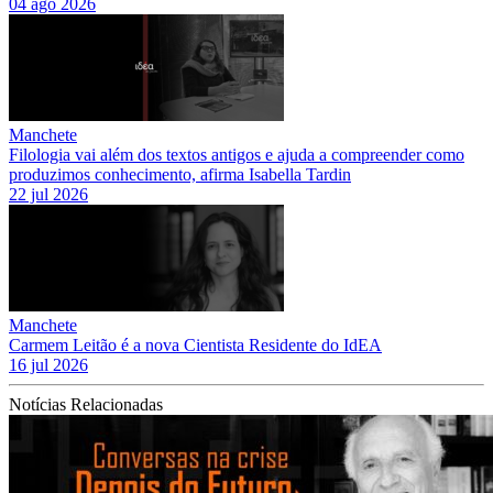
04 ago 2026
Manchete
Filologia vai além dos textos antigos e ajuda a compreender como
produzimos conhecimento, afirma Isabella Tardin
22 jul 2026
Manchete
Carmem Leitão é a nova Cientista Residente do IdEA
16 jul 2026
Notícias Relacionadas