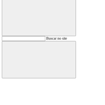
Buscar
Buscar no site
Buscar
Aumentar fonte