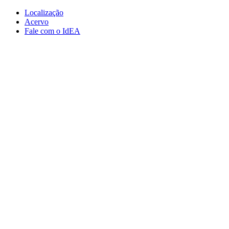
Conteúdo principal
Menu principal
Rodapé
Localização
Acervo
Fale com o IdEA
Aumentar fonte
Diminuir fonte