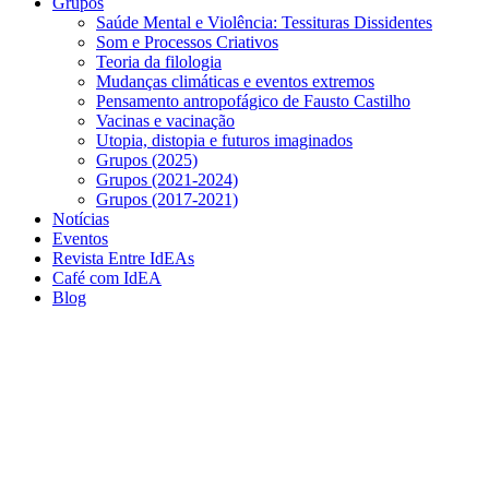
Grupos
Saúde Mental e Violência: Tessituras Dissidentes
Som e Processos Criativos
Teoria da filologia
Mudanças climáticas e eventos extremos
Pensamento antropofágico de Fausto Castilho
Vacinas e vacinação
Utopia, distopia e futuros imaginados
Grupos (2025)
Grupos (2021-2024)
Grupos (2017-2021)
Notícias
Eventos
Revista Entre IdEAs
Café com IdEA
Blog
Menu