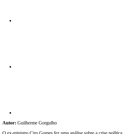
Compartilhar n
Compartilhar p
Autor:
Guilherme Gorgulho
O ex-ministro Ciro Gomes fez uma análise sobre a crise política