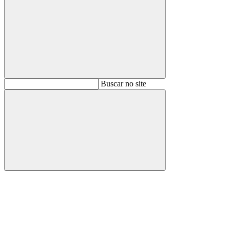
Buscar
Buscar no site
Buscar
Aumentar fonte