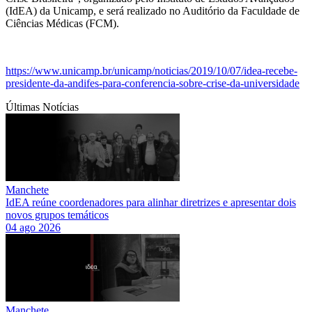
(IdEA) da Unicamp, e será realizado no Auditório da Faculdade de
Ciências Médicas (FCM).
https://www.unicamp.br/unicamp/noticias/2019/10/07/idea-recebe-
presidente-da-andifes-para-conferencia-sobre-crise-da-universidade
Últimas Notícias
Manchete
IdEA reúne coordenadores para alinhar diretrizes e apresentar dois
novos grupos temáticos
04 ago 2026
Manchete