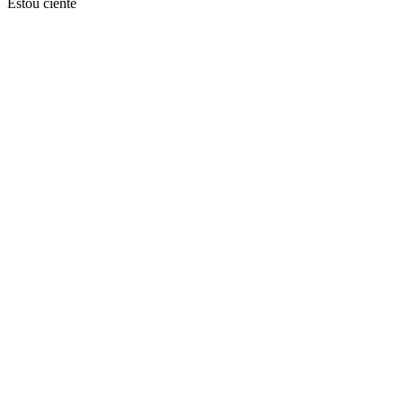
Estou ciente
Ir para o topo