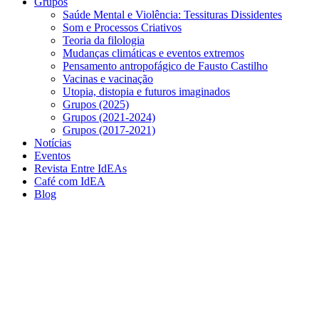
Grupos
Saúde Mental e Violência: Tessituras Dissidentes
Som e Processos Criativos
Teoria da filologia
Mudanças climáticas e eventos extremos
Pensamento antropofágico de Fausto Castilho
Vacinas e vacinação
Utopia, distopia e futuros imaginados
Grupos (2025)
Grupos (2021-2024)
Grupos (2017-2021)
Notícias
Eventos
Revista Entre IdEAs
Café com IdEA
Blog
Menu