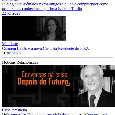
Filologia vai além dos textos antigos e ajuda a compreender como
produzimos conhecimento, afirma Isabella Tardin
22 jul 2026
Manchete
Carmem Leitão é a nova Cientista Residente do IdEA
16 jul 2026
Notícias Relacionadas
Crise Brasileira
Unicamp e TV Cultura lançam ciclo de encontros “Conversas na