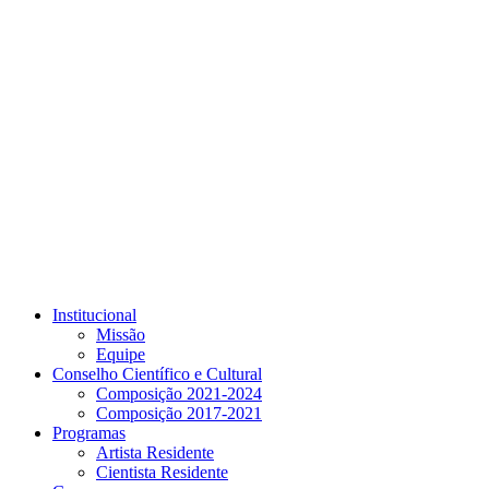
Link para o Youtube
Institucional
Missão
Equipe
Conselho Científico e Cultural
Composição 2021-2024
Composição 2017-2021
Programas
Artista Residente
Cientista Residente