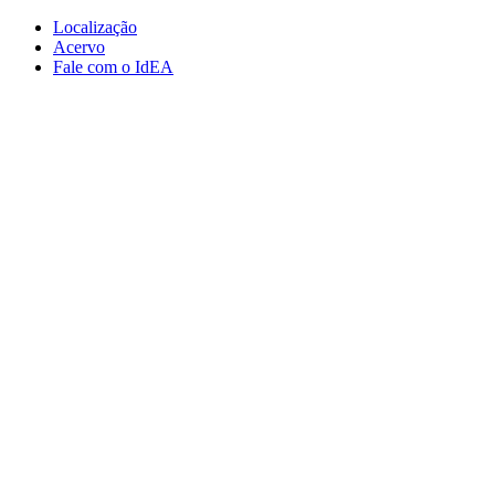
Conteúdo principal
Menu principal
Rodapé
Localização
Acervo
Fale com o IdEA
Aumentar fonte
Diminuir fonte