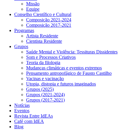
Missão
Equipe
Conselho Científico e Cultural
Composição 2021-2024
Composição 2017-2021
Programas
Artista Residente
Cientista Residente
Grupos
Saúde Mental e Violência: Tessituras Dissidentes
Som e Processos Criativos
Teoria da filologia
Mudanças climáticas e eventos extremos
Pensamento antropofágico de Fausto Castilho
Vacinas e vacinação
Utopia, distopia e futuros imaginados
Grupos (2025)
Grupos (2021-2024)
Grupos (2017-2021)
Notícias
Eventos
Revista Entre IdEAs
Café com IdEA
Blog