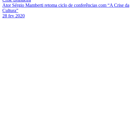
Ator Sérgio Mamberti retoma ciclo de conferências com “A Crise da
Cultura”
28 fev 2020
Link para o Facebook
Link para o Twitter
Link para o Instagram