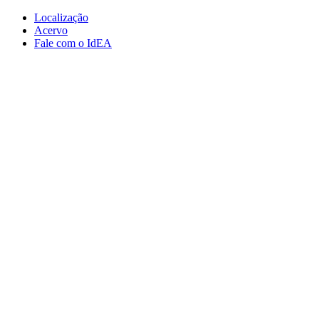
Conteúdo principal
Menu principal
Rodapé
Localização
Acervo
Fale com o IdEA
Aumentar fonte
Diminuir fonte