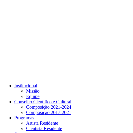
Link para o Youtube
Institucional
Missão
Equipe
Conselho Científico e Cultural
Composição 2021-2024
Composição 2017-2021
Programas
Artista Residente
Cientista Residente