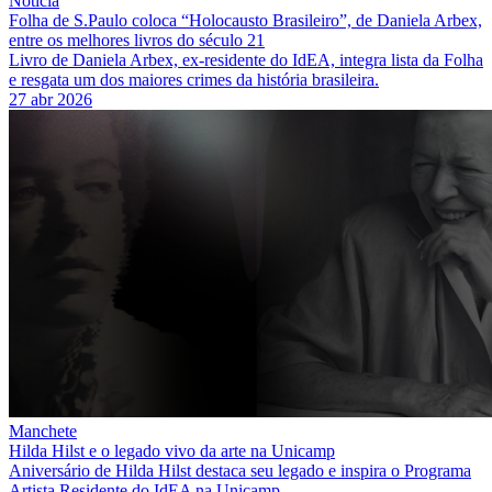
Notícia
Folha de S.Paulo coloca “Holocausto Brasileiro”, de Daniela Arbex,
entre os melhores livros do século 21
Livro de Daniela Arbex, ex-residente do IdEA, integra lista da Folha
e resgata um dos maiores crimes da história brasileira.
27 abr 2026
Manchete
Hilda Hilst e o legado vivo da arte na Unicamp
Aniversário de Hilda Hilst destaca seu legado e inspira o Programa
Artista Residente do IdEA na Unicamp