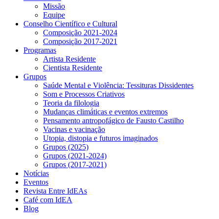
Missão
Equipe
Conselho Científico e Cultural
Composição 2021-2024
Composição 2017-2021
Programas
Artista Residente
Cientista Residente
Grupos
Saúde Mental e Violência: Tessituras Dissidentes
Som e Processos Criativos
Teoria da filologia
Mudanças climáticas e eventos extremos
Pensamento antropofágico de Fausto Castilho
Vacinas e vacinação
Utopia, distopia e futuros imaginados
Grupos (2025)
Grupos (2021-2024)
Grupos (2017-2021)
Notícias
Eventos
Revista Entre IdEAs
Café com IdEA
Blog