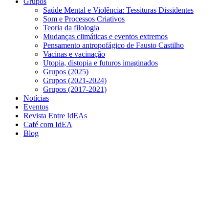
Grupos
Saúde Mental e Violência: Tessituras Dissidentes
Som e Processos Criativos
Teoria da filologia
Mudanças climáticas e eventos extremos
Pensamento antropofágico de Fausto Castilho
Vacinas e vacinação
Utopia, distopia e futuros imaginados
Grupos (2025)
Grupos (2021-2024)
Grupos (2017-2021)
Notícias
Eventos
Revista Entre IdEAs
Café com IdEA
Blog
Menu