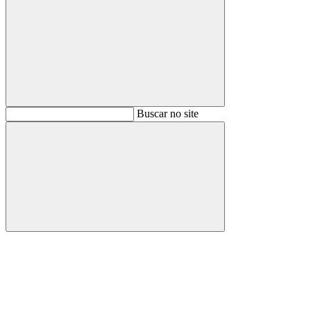
Buscar
Buscar no site
Buscar
Aumentar fonte