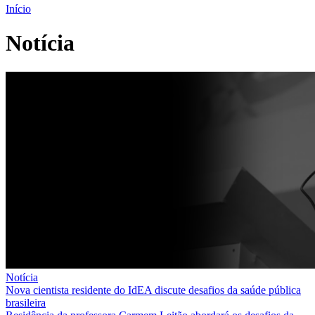
Início
Notícia
Notícia
Nova cientista residente do IdEA discute desafios da saúde pública
brasileira