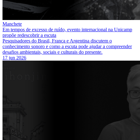
Manchete
Em tempos de excesso de ruído, evento internacional na Unicamp
propõe redescobrir a escuta
Pesquisadores do Brasil, França e Argentina discutem o
conhecimento sonoro e como a escuta pode ajudar a compreender
desafios ambientais, sociais e culturais do presente.
17 jun 2026