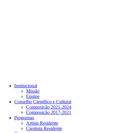
Link para o Youtube
Institucional
Missão
Equipe
Conselho Científico e Cultural
Composição 2021-2024
Composição 2017-2021
Programas
Artista Residente
Cientista Residente