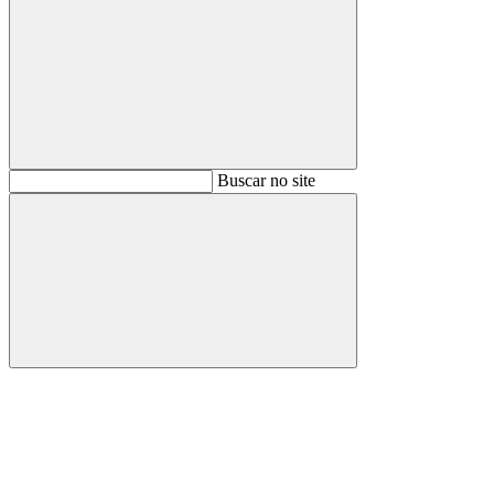
Buscar
Buscar no site
Buscar
Aumentar fonte