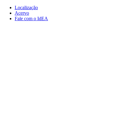
Conteúdo principal
Menu principal
Rodapé
Localização
Acervo
Fale com o IdEA
Aumentar fonte
Diminuir fonte