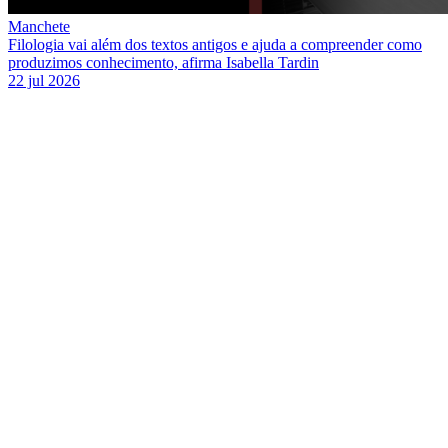
Manchete
Filologia vai além dos textos antigos e ajuda a compreender como
produzimos conhecimento, afirma Isabella Tardin
22 jul 2026
Link para o Facebook
Link para o Twitter
Link para o Instagram