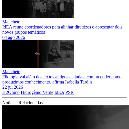
Manchete
IdEA reúne coordenadores para alinhar diretrizes e apresentar dois
novos grupos temáticos
04 ago 2026
Manchete
Filologia vai além dos textos antigos e ajuda a compreender como
produzimos conhecimento, afirma Isabella Tardin
22 jul 2026
H2Ótimo
Hidrogênio Verde
IdEA
PSR
Notícias Relacionadas