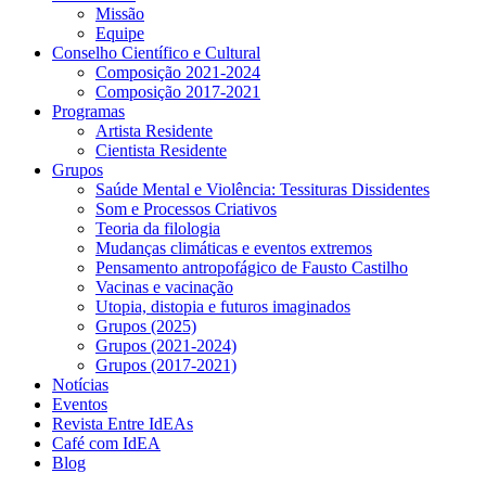
Missão
Equipe
Conselho Científico e Cultural
Composição 2021-2024
Composição 2017-2021
Programas
Artista Residente
Cientista Residente
Grupos
Saúde Mental e Violência: Tessituras Dissidentes
Som e Processos Criativos
Teoria da filologia
Mudanças climáticas e eventos extremos
Pensamento antropofágico de Fausto Castilho
Vacinas e vacinação
Utopia, distopia e futuros imaginados
Grupos (2025)
Grupos (2021-2024)
Grupos (2017-2021)
Notícias
Eventos
Revista Entre IdEAs
Café com IdEA
Blog