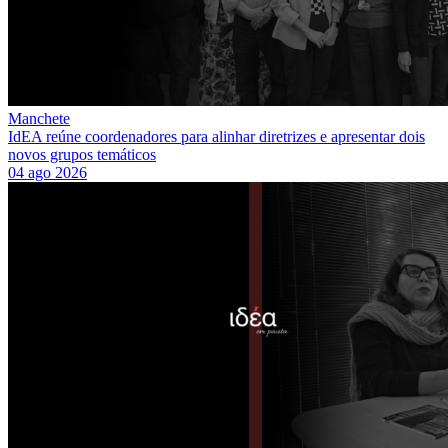
Manchete
IdEA reúne coordenadores para alinhar diretrizes e apresentar dois
novos grupos temáticos
04 ago 2026