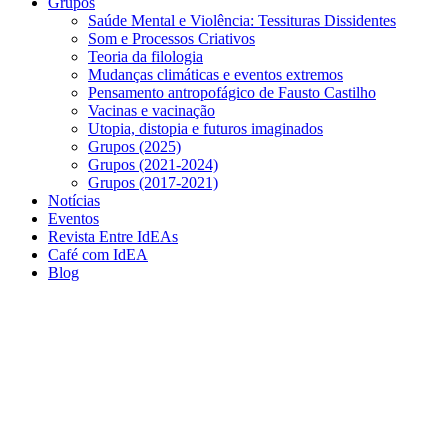
Grupos
Saúde Mental e Violência: Tessituras Dissidentes
Som e Processos Criativos
Teoria da filologia
Mudanças climáticas e eventos extremos
Pensamento antropofágico de Fausto Castilho
Vacinas e vacinação
Utopia, distopia e futuros imaginados
Grupos (2025)
Grupos (2021-2024)
Grupos (2017-2021)
Notícias
Eventos
Revista Entre IdEAs
Café com IdEA
Blog
Menu