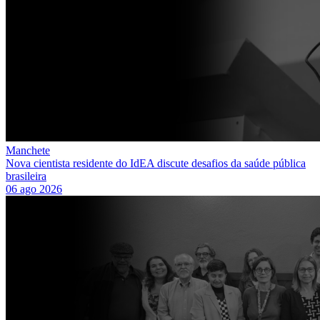
Manchete
Nova cientista residente do IdEA discute desafios da saúde pública
brasileira
06 ago 2026