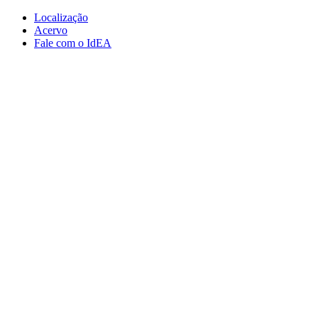
Conteúdo principal
Menu principal
Rodapé
Localização
Acervo
Fale com o IdEA
Aumentar fonte
Diminuir fonte