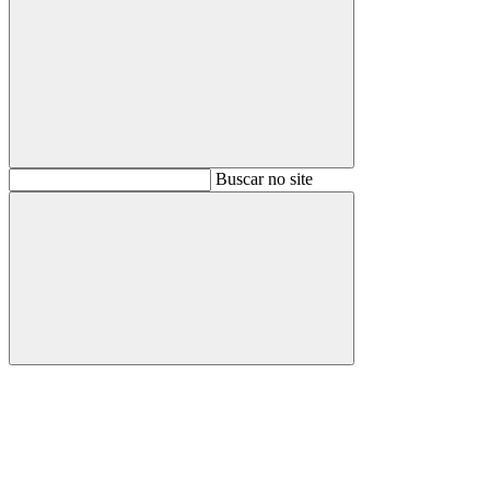
Buscar
Buscar no site
Buscar
Aumentar fonte