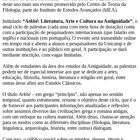
deste ano mais um evento promovido pelo Centro de Teoria da
Filologia, parte do Instituto de Estudos Avançados (IdEA).
Intitulado
“
Arkhé
: Literatura, Arte e Cultura na Antiguidade”
, o
atual ciclo de palestras (cada uma com meia hora de duração) conta
com a participação de pesquisadores internacionais (que falarão em
inglês) e nacionais (em português). O evento será transmitido online
em tempo real e aberto a alunos e pesquisadores da Unicamp e de
outras instituições e ao público em geral. A participação se dará
mediante inscrição, com vagas limitadas.
Além de estudantes da área dos estudos da Antiguidade, as palestras
podem ser de especial interesse aos que se dedicam a artes,
educação, filosofia, história, literatura e religião em geral, entre
outras áreas afins aos Estudos Clássicos.
O título
Arkhé
– em grego “princípio”, não apenas no sentido
temporal, quanto estruturante, resume o objetivo deste ciclo, que é o
de fornecer aos participantes informações atualizadas e reflexões
sobre assuntos diversos das civilizações grega e romana antigas,
com um enfoque na cultura material. Além disso, chama-se atenção
para os modos como as diferentes disciplinas (filologia, literatura,
linguística, arqueologia, história, entre outras) dialogam.
Com isso, o público ouvirá sobre os templos, deuses, rituais e