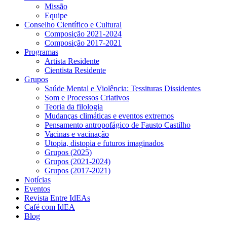
Missão
Equipe
Conselho Científico e Cultural
Composição 2021-2024
Composição 2017-2021
Programas
Artista Residente
Cientista Residente
Grupos
Saúde Mental e Violência: Tessituras Dissidentes
Som e Processos Criativos
Teoria da filologia
Mudanças climáticas e eventos extremos
Pensamento antropofágico de Fausto Castilho
Vacinas e vacinação
Utopia, distopia e futuros imaginados
Grupos (2025)
Grupos (2021-2024)
Grupos (2017-2021)
Notícias
Eventos
Revista Entre IdEAs
Café com IdEA
Blog