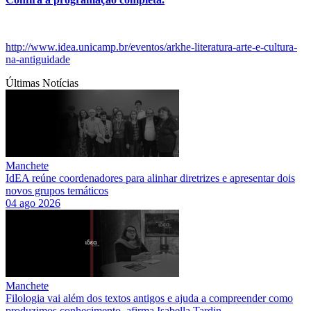
http://www.idea.unicamp.br/eventos/arkhe-literatura-arte-e-cultura-
na-antiguidade
Últimas Notícias
Manchete
IdEA reúne coordenadores para alinhar diretrizes e apresentar dois
novos grupos temáticos
04 ago 2026
Manchete
Filologia vai além dos textos antigos e ajuda a compreender como
produzimos conhecimento, afirma Isabella Tardin