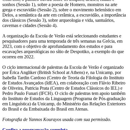
sonhos (Sessão 1), sobre a poesia de Homero, monstros na arte
grega
e escravidão (Sessão 2), sobre o movimento helenístico em
Delos, a semântica da arte em cerâmica, a escravidão, a importância
dos clássicos (Sessão 3), sobre arqueologia e vida, santuários,
cavernas e cidades (Sessão 4).
A organização da Escola de Verão está selecionando estudantes e
pesquisadores para uma temporada de três semanas na Grécia, em
2023, com o objetivo de aprofundamento dos estudos e para
escavações arqueológicas no sítio de Despotiko, a exemplo do que
ocorreu em 2022.
O ciclo internacional de palestras da Escola de Verão é organizado
por Érica Angliker (British School at Athens)
e, na Unicamp, por
Isabella Tardin Cardoso (Centro de Teoria da Filologia do Instituto
de Estudos Avançados (IdEA), em colaboração com Flávio Ribeiro
de Oliveira, Patricia Prata (Centro de Estudos Clássicos do IEL) e
Pedro Paulo Funari (IFCH). O ciclo de palestras tem apoio também
do Instituto de Estudos da Linguagem (Programa de Pós-graduação
em Linguística) da Unicamp, do Ministério das Relações Exteriores
do Brasil e da Embaixada do Brasil em Atenas.
Fotografia de Yannos Kourayos usada com sua permissão.
Confira a programação completa.