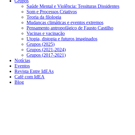
Grupos
Saúde Mental e Violência: Tessituras Dissidentes
Som e Processos Criativos
Teoria da filologia
Mudanças climáticas e eventos extremos
Pensamento antropofágico de Fausto Castilho
Vacinas e vacinação
Utopia, distopia e futuros imaginados
Grupos (2025)
Grupos (2021-2024)
Grupos (2017-2021)
Notícias
Eventos
Revista Entre IdEAs
Café com IdEA
Blog
Menu