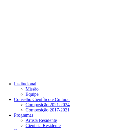
Link para o Youtube
Institucional
Missão
Equipe
Conselho Científico e Cultural
Composição 2021-2024
Composição 2017-2021
Programas
Artista Residente
Cientista Residente