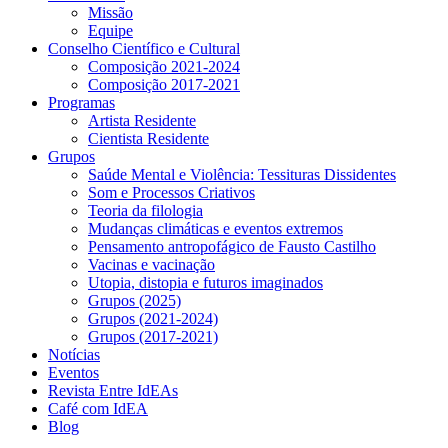
Missão
Equipe
Conselho Científico e Cultural
Composição 2021-2024
Composição 2017-2021
Programas
Artista Residente
Cientista Residente
Grupos
Saúde Mental e Violência: Tessituras Dissidentes
Som e Processos Criativos
Teoria da filologia
Mudanças climáticas e eventos extremos
Pensamento antropofágico de Fausto Castilho
Vacinas e vacinação
Utopia, distopia e futuros imaginados
Grupos (2025)
Grupos (2021-2024)
Grupos (2017-2021)
Notícias
Eventos
Revista Entre IdEAs
Café com IdEA
Blog