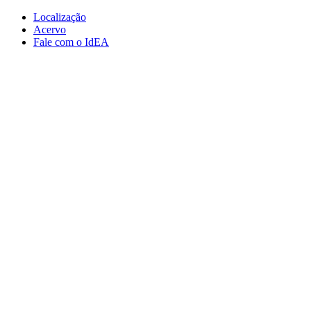
Conteúdo principal
Menu principal
Rodapé
Localização
Acervo
Fale com o IdEA
Aumentar fonte
Diminuir fonte