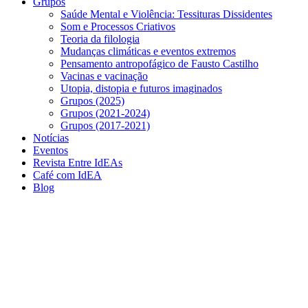
Grupos
Saúde Mental e Violência: Tessituras Dissidentes
Som e Processos Criativos
Teoria da filologia
Mudanças climáticas e eventos extremos
Pensamento antropofágico de Fausto Castilho
Vacinas e vacinação
Utopia, distopia e futuros imaginados
Grupos (2025)
Grupos (2021-2024)
Grupos (2017-2021)
Notícias
Eventos
Revista Entre IdEAs
Café com IdEA
Blog
Menu