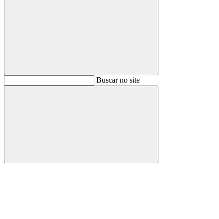
Buscar
Buscar no site
Buscar
Aumentar fonte