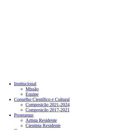
Link para o Youtube
Institucional
Missão
Equipe
Conselho Científico e Cultural
Composição 2021-2024
Composição 2017-2021
Programas
Artista Residente
Cientista Residente