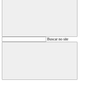
Buscar
Buscar no site
Buscar
Aumentar fonte