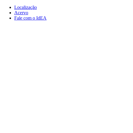
Conteúdo principal
Menu principal
Rodapé
Localização
Acervo
Fale com o IdEA
Aumentar fonte
Diminuir fonte