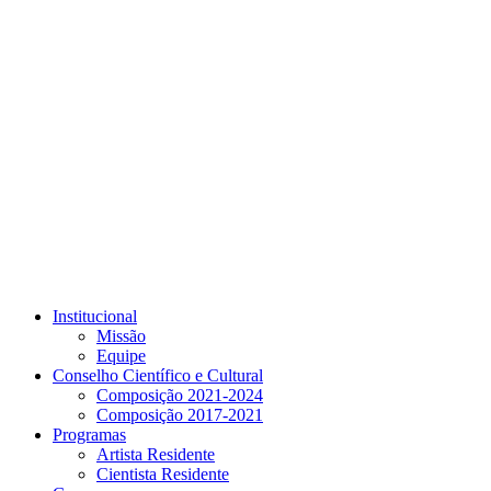
Link para o Youtube
Institucional
Missão
Equipe
Conselho Científico e Cultural
Composição 2021-2024
Composição 2017-2021
Programas
Artista Residente
Cientista Residente