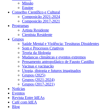
Missão
Equipe
Conselho Científico e Cultural
Composição 2021-2024
Composição 2017-2021
Programas
Artista Residente
Cientista Residente
Grupos
Saúde Mental e Violência: Tessituras Dissidentes
Som e Processos Criativos
Teoria da filologia
Mudanças climáticas e eventos extremos
Pensamento antropofágico de Fausto Castilho
Vacinas e vacinação
Utopia, distopia e futuros imaginados
Grupos (2025)
Grupos (2021-2024)
Grupos (2017-2021)
Notícias
Eventos
Revista Entre IdEAs
Café com IdEA
Blog