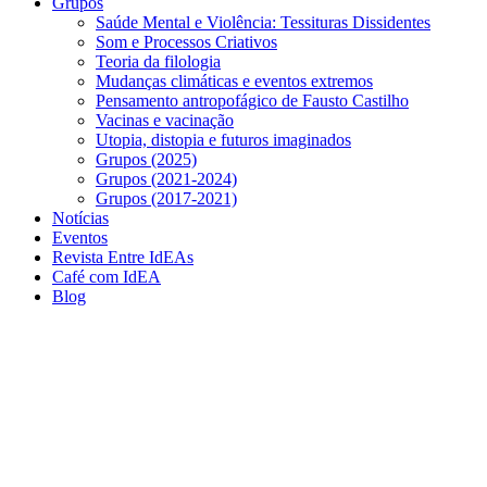
Grupos
Saúde Mental e Violência: Tessituras Dissidentes
Som e Processos Criativos
Teoria da filologia
Mudanças climáticas e eventos extremos
Pensamento antropofágico de Fausto Castilho
Vacinas e vacinação
Utopia, distopia e futuros imaginados
Grupos (2025)
Grupos (2021-2024)
Grupos (2017-2021)
Notícias
Eventos
Revista Entre IdEAs
Café com IdEA
Blog
Menu