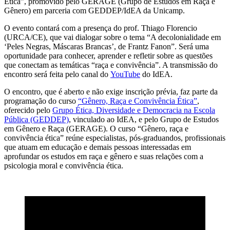
Ética”, promovido pelo GERAGE (Grupo de Estudos em Raça e
Gênero) em parceria com GEDDEP/IdEA da Unicamp.
O evento contará com a presença do prof. Thiago Florencio
(URCA/CE), que vai dialogar sobre o tema “A decolonialidade em
‘Peles Negras, Máscaras Brancas’, de Frantz Fanon”. Será uma
oportunidade para conhecer, aprender e refletir sobre as questões
que conectam as temáticas “raça e convivência”. A transmissão do
encontro será feita pelo canal do
YouTube
do IdEA.
O encontro, que é aberto e não exige inscrição prévia, faz parte da
programação do curso
“Gênero, Raça e Convivência Ética”
,
oferecido pelo
Grupo Ética, Diversidade e Democracia na Escola
Pública (GEDDEP)
, vinculado ao IdEA, e pelo Grupo de Estudos
em Gênero e Raça (GERAGE). O curso “Gênero, raça e
convivência ética” reúne especialistas, pós-graduandos, profissionais
que atuam em educação e demais pessoas interessadas em
aprofundar os estudos em raça e gênero e suas relações com a
psicologia moral e convivência ética.