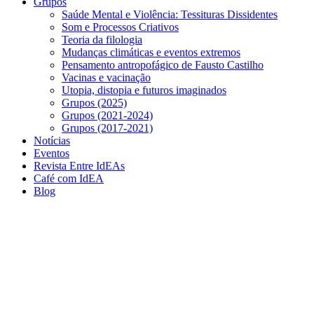
Grupos
Saúde Mental e Violência: Tessituras Dissidentes
Som e Processos Criativos
Teoria da filologia
Mudanças climáticas e eventos extremos
Pensamento antropofágico de Fausto Castilho
Vacinas e vacinação
Utopia, distopia e futuros imaginados
Grupos (2025)
Grupos (2021-2024)
Grupos (2017-2021)
Notícias
Eventos
Revista Entre IdEAs
Café com IdEA
Blog
Menu