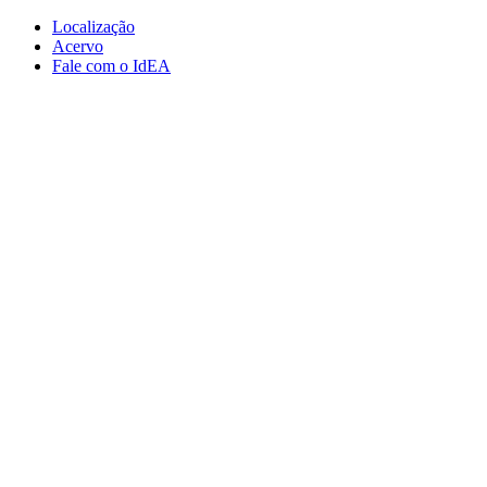
Conteúdo principal
Menu principal
Rodapé
Localização
Acervo
Fale com o IdEA
Aumentar fonte
Diminuir fonte