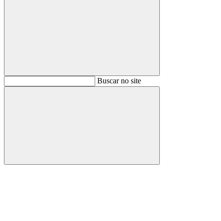
Buscar
Buscar no site
Buscar
Aumentar fonte