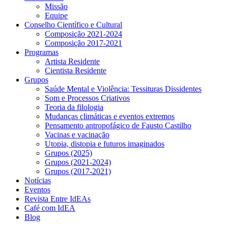
Missão
Equipe
Conselho Científico e Cultural
Composição 2021-2024
Composição 2017-2021
Programas
Artista Residente
Cientista Residente
Grupos
Saúde Mental e Violência: Tessituras Dissidentes
Som e Processos Criativos
Teoria da filologia
Mudanças climáticas e eventos extremos
Pensamento antropofágico de Fausto Castilho
Vacinas e vacinação
Utopia, distopia e futuros imaginados
Grupos (2025)
Grupos (2021-2024)
Grupos (2017-2021)
Notícias
Eventos
Revista Entre IdEAs
Café com IdEA
Blog