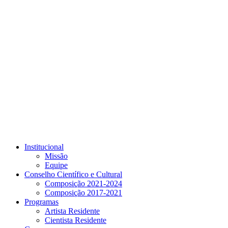
Link para o Youtube
Institucional
Missão
Equipe
Conselho Científico e Cultural
Composição 2021-2024
Composição 2017-2021
Programas
Artista Residente
Cientista Residente