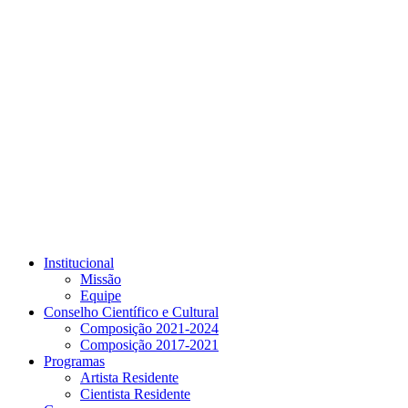
Link para o Youtube
Institucional
Missão
Equipe
Conselho Científico e Cultural
Composição 2021-2024
Composição 2017-2021
Programas
Artista Residente
Cientista Residente