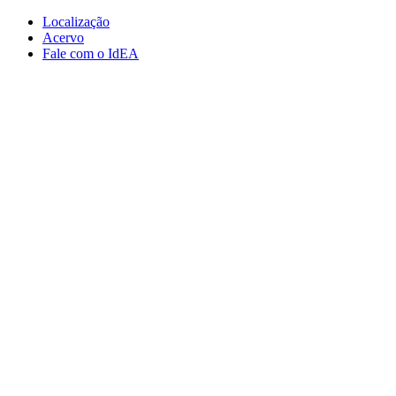
Conteúdo principal
Menu principal
Rodapé
Localização
Acervo
Fale com o IdEA
Aumentar fonte
Diminuir fonte