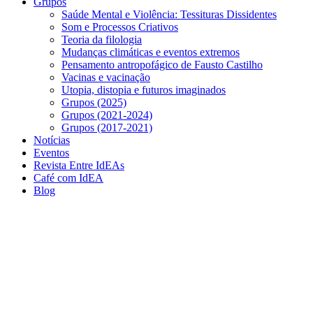
Grupos
Saúde Mental e Violência: Tessituras Dissidentes
Som e Processos Criativos
Teoria da filologia
Mudanças climáticas e eventos extremos
Pensamento antropofágico de Fausto Castilho
Vacinas e vacinação
Utopia, distopia e futuros imaginados
Grupos (2025)
Grupos (2021-2024)
Grupos (2017-2021)
Notícias
Eventos
Revista Entre IdEAs
Café com IdEA
Blog
Menu