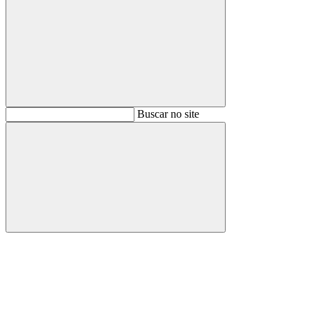
Buscar
Buscar no site
Buscar
Aumentar fonte