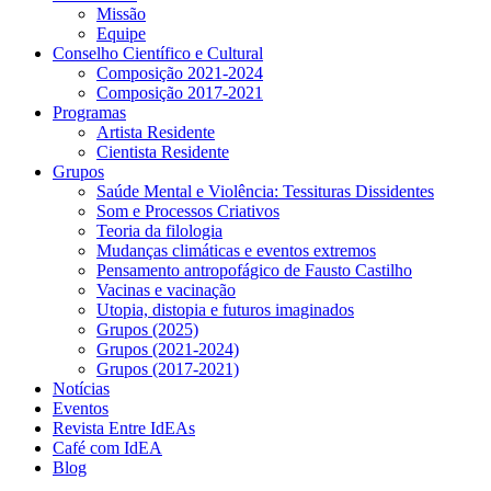
Missão
Equipe
Conselho Científico e Cultural
Composição 2021-2024
Composição 2017-2021
Programas
Artista Residente
Cientista Residente
Grupos
Saúde Mental e Violência: Tessituras Dissidentes
Som e Processos Criativos
Teoria da filologia
Mudanças climáticas e eventos extremos
Pensamento antropofágico de Fausto Castilho
Vacinas e vacinação
Utopia, distopia e futuros imaginados
Grupos (2025)
Grupos (2021-2024)
Grupos (2017-2021)
Notícias
Eventos
Revista Entre IdEAs
Café com IdEA
Blog