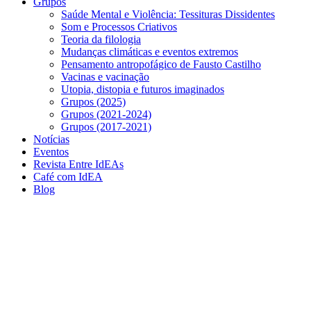
Grupos
Saúde Mental e Violência: Tessituras Dissidentes
Som e Processos Criativos
Teoria da filologia
Mudanças climáticas e eventos extremos
Pensamento antropofágico de Fausto Castilho
Vacinas e vacinação
Utopia, distopia e futuros imaginados
Grupos (2025)
Grupos (2021-2024)
Grupos (2017-2021)
Notícias
Eventos
Revista Entre IdEAs
Café com IdEA
Blog
Menu