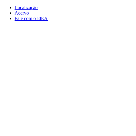
Conteúdo principal
Menu principal
Rodapé
Localização
Acervo
Fale com o IdEA
Aumentar fonte
Diminuir fonte