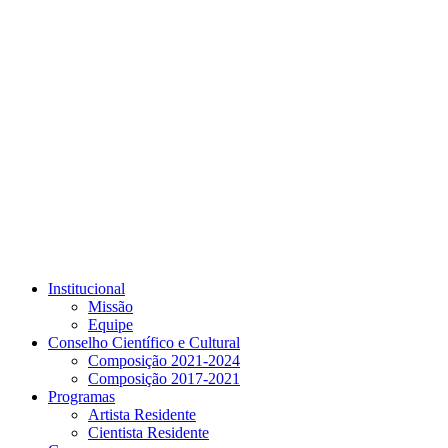
Link para o Youtube
Institucional
Missão
Equipe
Conselho Científico e Cultural
Composição 2021-2024
Composição 2017-2021
Programas
Artista Residente
Cientista Residente