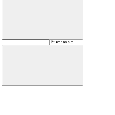
Buscar
Buscar no site
Buscar
Aumentar fonte