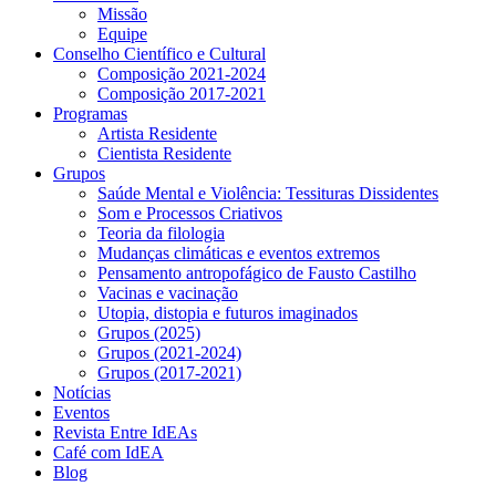
Missão
Equipe
Conselho Científico e Cultural
Composição 2021-2024
Composição 2017-2021
Programas
Artista Residente
Cientista Residente
Grupos
Saúde Mental e Violência: Tessituras Dissidentes
Som e Processos Criativos
Teoria da filologia
Mudanças climáticas e eventos extremos
Pensamento antropofágico de Fausto Castilho
Vacinas e vacinação
Utopia, distopia e futuros imaginados
Grupos (2025)
Grupos (2021-2024)
Grupos (2017-2021)
Notícias
Eventos
Revista Entre IdEAs
Café com IdEA
Blog