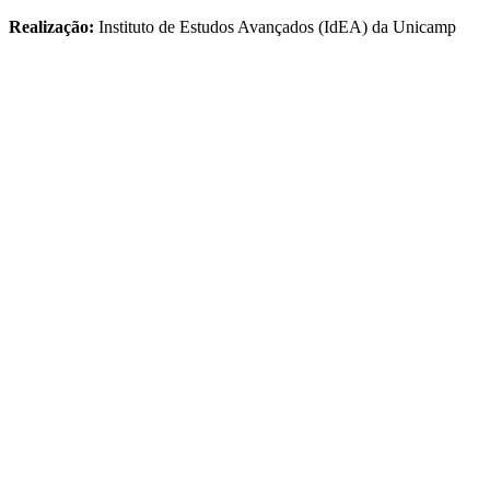
Realização:
Instituto de Estudos Avançados (IdEA) da Unicamp
Link para o Facebook
Link para o Twitter
Link para o Instagram