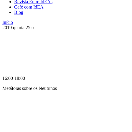
Revista Entre IdEAs
Café com IdEA
Blog
Início
2019
quarta
25
set
16:00-18:00
Metáforas sobre os Neutrinos
Compartilhar na agen