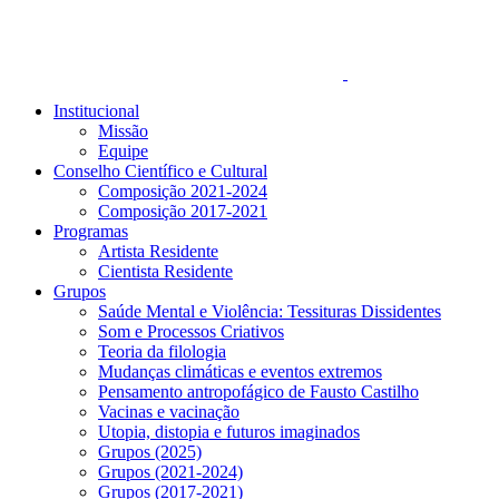
Institucional
Missão
Equipe
Conselho Científico e Cultural
Composição 2021-2024
Composição 2017-2021
Programas
Artista Residente
Cientista Residente
Grupos
Saúde Mental e Violência: Tessituras Dissidentes
Som e Processos Criativos
Teoria da filologia
Mudanças climáticas e eventos extremos
Pensamento antropofágico de Fausto Castilho
Vacinas e vacinação
Utopia, distopia e futuros imaginados
Grupos (2025)
Grupos (2021-2024)
Grupos (2017-2021)