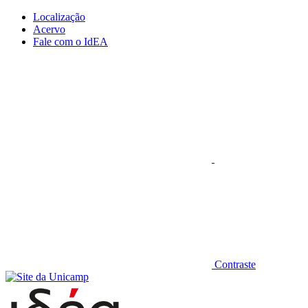
Conteúdo principal
Menu principal
Rodapé
Localização
Acervo
Fale com o IdEA
Aumentar fonte
Contraste