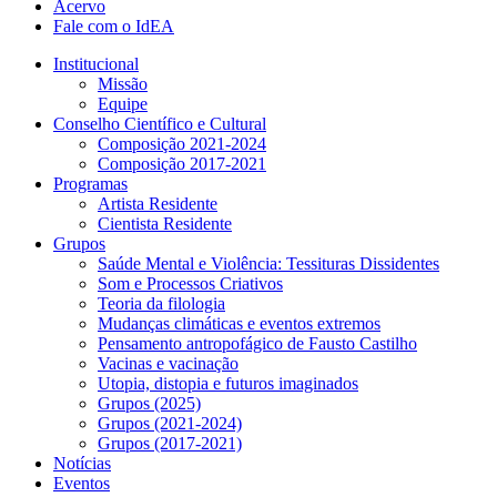
Acervo
Fale com o IdEA
Institucional
Missão
Equipe
Conselho Científico e Cultural
Composição 2021-2024
Composição 2017-2021
Programas
Artista Residente
Cientista Residente
Grupos
Saúde Mental e Violência: Tessituras Dissidentes
Som e Processos Criativos
Teoria da filologia
Mudanças climáticas e eventos extremos
Pensamento antropofágico de Fausto Castilho
Vacinas e vacinação
Utopia, distopia e futuros imaginados
Grupos (2025)
Grupos (2021-2024)
Grupos (2017-2021)
Notícias
Eventos