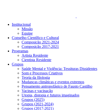
Institucional
Missão
Equipe
Conselho Científico e Cultural
Composição 2021-2024
Composição 2017-2021
Programas
Artista Residente
Cientista Residente
Grupos
Saúde Mental e Violência: Tessituras Dissidentes
Som e Processos Criativos
Teoria da filologia
Mudanças climáticas e eventos extremos
Pensamento antropofágico de Fausto Castilho
Vacinas e vacinação
Utopia, distopia e futuros imaginados
Grupos (2025)
Grupos (2021-2024)
Grupos (2017-2021)