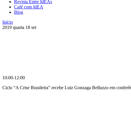
Revista Entre IdEAs
Café com IdEA
Blog
Início
2019
quarta
18
set
10:00-12:00
Ciclo “A Crise Brasileira” recebe Luiz Gonzaga Belluzzo em conferê
Compartilhar na agen