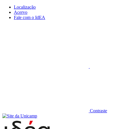
Conteúdo principal
Menu principal
Rodapé
Localização
Acervo
Fale com o IdEA
Aumentar fonte
Contraste