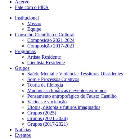
Acervo
Fale com o IdEA
Institucional
Missão
Equipe
Conselho Científico e Cultural
Composição 2021-2024
Composição 2017-2021
Programas
Artista Residente
Cientista Residente
Grupos
Saúde Mental e Violência: Tessituras Dissidentes
Som e Processos Criativos
Teoria da filologia
Mudanças climáticas e eventos extremos
Pensamento antropofágico de Fausto Castilho
Vacinas e vacinação
Utopia, distopia e futuros imaginados
Grupos (2025)
Grupos (2021-2024)
Grupos (2017-2021)
Notícias
Eventos