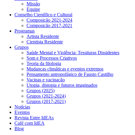
Missão
Equipe
Conselho Científico e Cultural
Composição 2021-2024
Composição 2017-2021
Programas
Artista Residente
Cientista Residente
Grupos
Saúde Mental e Violência: Tessituras Dissidentes
Som e Processos Criativos
Teoria da filologia
Mudanças climáticas e eventos extremos
Pensamento antropofágico de Fausto Castilho
Vacinas e vacinação
Utopia, distopia e futuros imaginados
Grupos (2025)
Grupos (2021-2024)
Grupos (2017-2021)
Notícias
Eventos
Revista Entre IdEAs
Café com IdEA
Blog