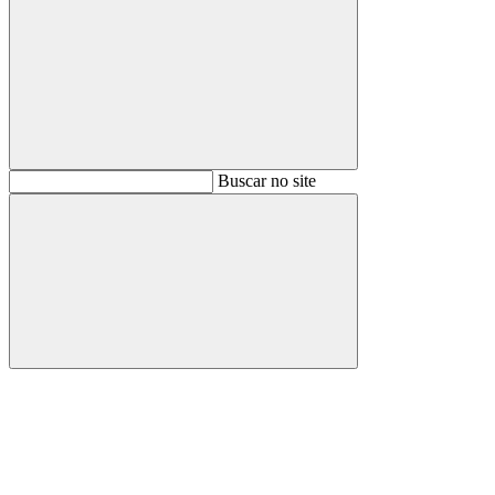
Buscar
Buscar no site
Buscar
Aumentar fonte