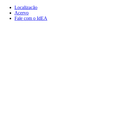
Conteúdo principal
Menu principal
Rodapé
Localização
Acervo
Fale com o IdEA
Aumentar fonte
Diminuir fonte