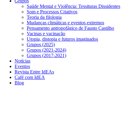
Grupos
Saúde Mental e Violência: Tessituras Dissidentes
Som e Processos Criativos
Teoria da filologia
Mudanças climáticas e eventos extremos
Pensamento antropofágico de Fausto Castilho
Vacinas e vacinação
Utopia, distopia e futuros imaginados
Grupos (2025)
Grupos (2021-2024)
Grupos (2017-2021)
Notícias
Eventos
Revista Entre IdEAs
Café com IdEA
Blog
Menu