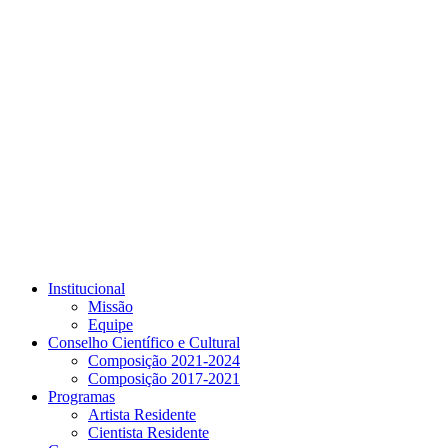
Link para o Youtube
Institucional
Missão
Equipe
Conselho Científico e Cultural
Composição 2021-2024
Composição 2017-2021
Programas
Artista Residente
Cientista Residente