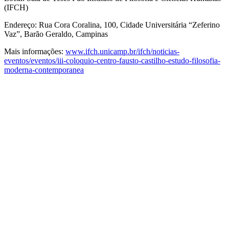
(IFCH)
Endereço: Rua Cora Coralina, 100, Cidade Universitária “Zeferino
Vaz”, Barão Geraldo, Campinas
Mais informações:
www.ifch.unicamp.br/ifch/noticias-
eventos/eventos/iii-coloquio-centro-fausto-castilho-estudo-filosofia-
moderna-contemporanea
Link para o Facebook
Link para o Twitter