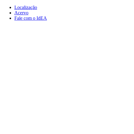
Conteúdo principal
Menu principal
Rodapé
Localização
Acervo
Fale com o IdEA
Aumentar fonte
Diminuir fonte