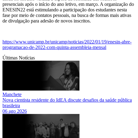
presenciais após o início do ano letivo, em março. A organização do
ENESIN22 está estimulando a participação dos estudantes nesta
fase por meio de contatos pessoais, na busca de formas mais ativas
de divulgação para adesão de novos inscritos.
https://www.unicamp.br/unicamp/noticias/2022/01/19/enesin-abre-
programacao-de-2022-com-quinta-assembleia-mensal
Últimas Notícias
Manchete
Nova cientista residente do IdEA discute desafios da saúde pública
brasileira
06 ago 2026