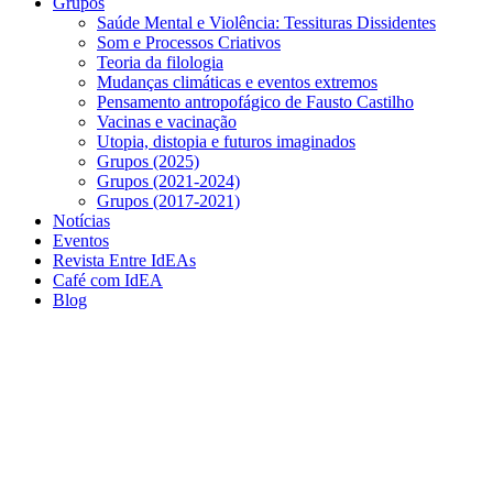
Grupos
Saúde Mental e Violência: Tessituras Dissidentes
Som e Processos Criativos
Teoria da filologia
Mudanças climáticas e eventos extremos
Pensamento antropofágico de Fausto Castilho
Vacinas e vacinação
Utopia, distopia e futuros imaginados
Grupos (2025)
Grupos (2021-2024)
Grupos (2017-2021)
Notícias
Eventos
Revista Entre IdEAs
Café com IdEA
Blog
Menu