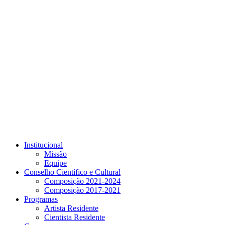
Link para o Youtube
Institucional
Missão
Equipe
Conselho Científico e Cultural
Composição 2021-2024
Composição 2017-2021
Programas
Artista Residente
Cientista Residente