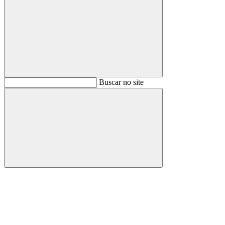
Buscar
Buscar no site
Buscar
Aumentar fonte