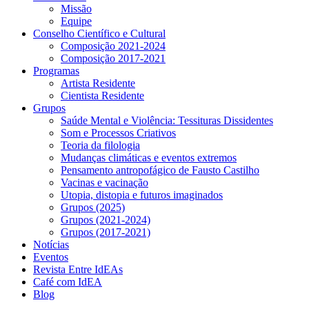
Missão
Equipe
Conselho Científico e Cultural
Composição 2021-2024
Composição 2017-2021
Programas
Artista Residente
Cientista Residente
Grupos
Saúde Mental e Violência: Tessituras Dissidentes
Som e Processos Criativos
Teoria da filologia
Mudanças climáticas e eventos extremos
Pensamento antropofágico de Fausto Castilho
Vacinas e vacinação
Utopia, distopia e futuros imaginados
Grupos (2025)
Grupos (2021-2024)
Grupos (2017-2021)
Notícias
Eventos
Revista Entre IdEAs
Café com IdEA
Blog