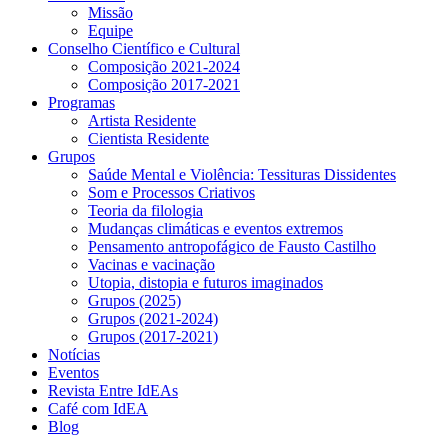
Missão
Equipe
Conselho Científico e Cultural
Composição 2021-2024
Composição 2017-2021
Programas
Artista Residente
Cientista Residente
Grupos
Saúde Mental e Violência: Tessituras Dissidentes
Som e Processos Criativos
Teoria da filologia
Mudanças climáticas e eventos extremos
Pensamento antropofágico de Fausto Castilho
Vacinas e vacinação
Utopia, distopia e futuros imaginados
Grupos (2025)
Grupos (2021-2024)
Grupos (2017-2021)
Notícias
Eventos
Revista Entre IdEAs
Café com IdEA
Blog