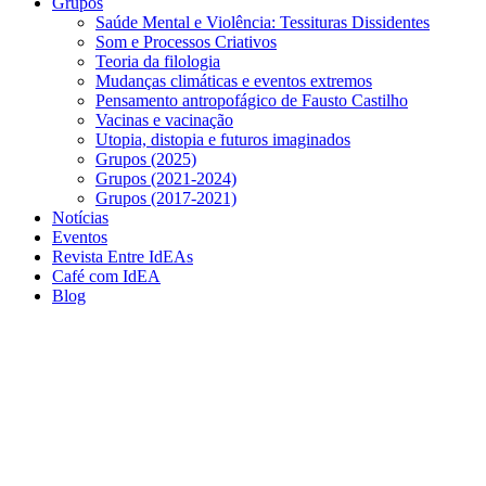
Grupos
Saúde Mental e Violência: Tessituras Dissidentes
Som e Processos Criativos
Teoria da filologia
Mudanças climáticas e eventos extremos
Pensamento antropofágico de Fausto Castilho
Vacinas e vacinação
Utopia, distopia e futuros imaginados
Grupos (2025)
Grupos (2021-2024)
Grupos (2017-2021)
Notícias
Eventos
Revista Entre IdEAs
Café com IdEA
Blog
Menu