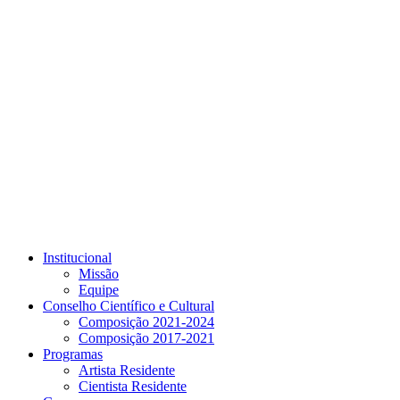
Link para o Youtube
Institucional
Missão
Equipe
Conselho Científico e Cultural
Composição 2021-2024
Composição 2017-2021
Programas
Artista Residente
Cientista Residente