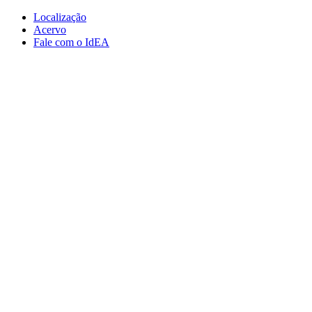
Conteúdo principal
Menu principal
Rodapé
Localização
Acervo
Fale com o IdEA
Aumentar fonte
Diminuir fonte