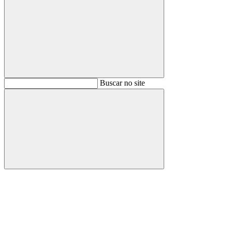
Buscar
Buscar no site
Buscar
Aumentar fonte