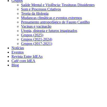
Grupos
Saúde Mental e Violência: Tessituras Dissidentes
Som e Processos Criativos
Teoria da filologia
Mudanças climáticas e eventos extremos
Pensamento antropofágico de Fausto Castilho
Vacinas e vacinação
Utopia, distopia e futuros imaginados
Grupos (2025)
Grupos (2021-2024)
Grupos (2017-2021)
Notícias
Eventos
Revista Entre IdEAs
Café com IdEA
Blog
Menu