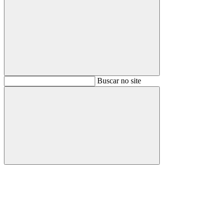
Buscar
Buscar no site
Buscar
Aumentar fonte