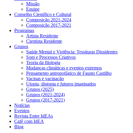
Missão
Equipe
Conselho Científico e Cultural
Composição 2021-2024
Composição 2017-2021
Programas
Artista Residente
Cientista Residente
Grupos
Saúde Mental e Violência: Tessituras Dissidentes
Som e Processos Criativos
Teoria da filologia
Mudanças climáticas e eventos extremos
Pensamento antropofágico de Fausto Castilho
Vacinas e vacinação
Utopia, distopia e futuros imaginados
Grupos (2025)
Grupos (2021-2024)
Grupos (2017-2021)
Notícias
Eventos
Revista Entre IdEAs
Café com IdEA
Blog