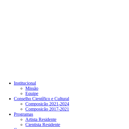
Link para o Youtube
Institucional
Missão
Equipe
Conselho Científico e Cultural
Composição 2021-2024
Composição 2017-2021
Programas
Artista Residente
Cientista Residente