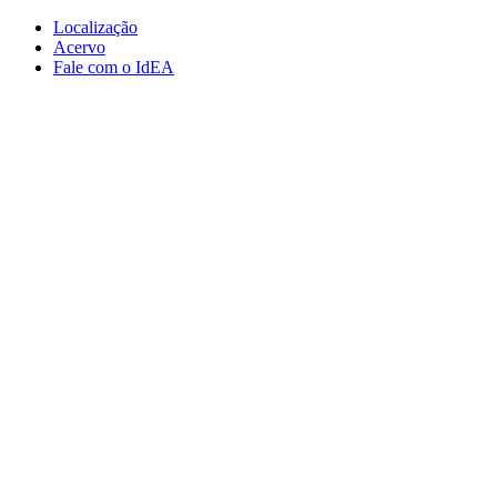
Conteúdo principal
Menu principal
Rodapé
Localização
Acervo
Fale com o IdEA
Aumentar fonte
Diminuir fonte