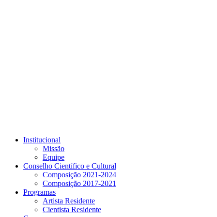
Link para o Youtube
Institucional
Missão
Equipe
Conselho Científico e Cultural
Composição 2021-2024
Composição 2017-2021
Programas
Artista Residente
Cientista Residente