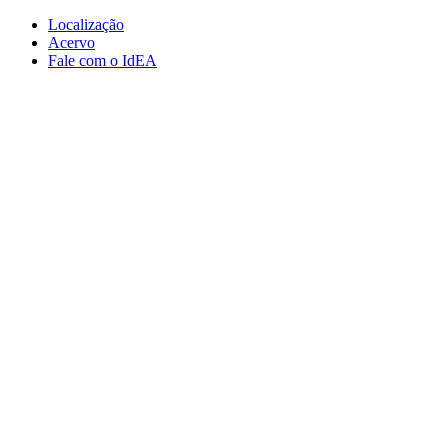
Conteúdo principal
Menu principal
Rodapé
Localização
Acervo
Fale com o IdEA
Aumentar fonte
Diminuir fonte