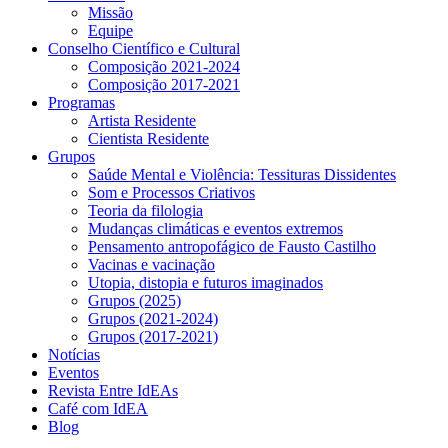
Missão
Equipe
Conselho Científico e Cultural
Composição 2021-2024
Composição 2017-2021
Programas
Artista Residente
Cientista Residente
Grupos
Saúde Mental e Violência: Tessituras Dissidentes
Som e Processos Criativos
Teoria da filologia
Mudanças climáticas e eventos extremos
Pensamento antropofágico de Fausto Castilho
Vacinas e vacinação
Utopia, distopia e futuros imaginados
Grupos (2025)
Grupos (2021-2024)
Grupos (2017-2021)
Notícias
Eventos
Revista Entre IdEAs
Café com IdEA
Blog