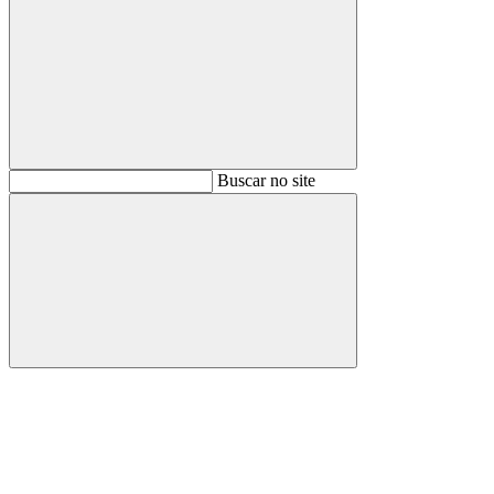
Buscar
Buscar no site
Buscar
Aumentar fonte