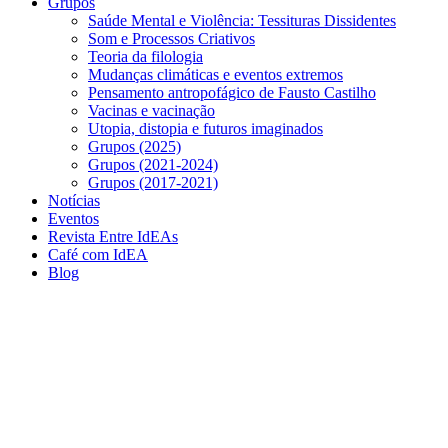
Grupos
Saúde Mental e Violência: Tessituras Dissidentes
Som e Processos Criativos
Teoria da filologia
Mudanças climáticas e eventos extremos
Pensamento antropofágico de Fausto Castilho
Vacinas e vacinação
Utopia, distopia e futuros imaginados
Grupos (2025)
Grupos (2021-2024)
Grupos (2017-2021)
Notícias
Eventos
Revista Entre IdEAs
Café com IdEA
Blog
Menu