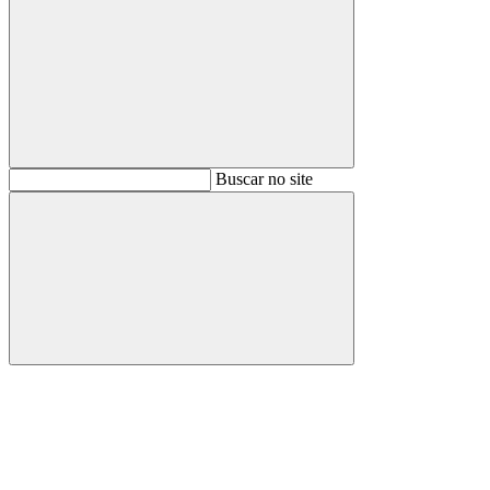
Buscar
Buscar no site
Buscar
Aumentar fonte