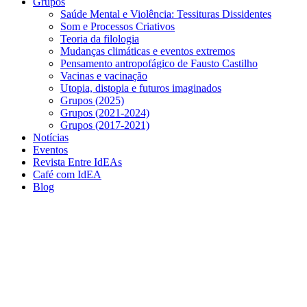
Grupos
Saúde Mental e Violência: Tessituras Dissidentes
Som e Processos Criativos
Teoria da filologia
Mudanças climáticas e eventos extremos
Pensamento antropofágico de Fausto Castilho
Vacinas e vacinação
Utopia, distopia e futuros imaginados
Grupos (2025)
Grupos (2021-2024)
Grupos (2017-2021)
Notícias
Eventos
Revista Entre IdEAs
Café com IdEA
Blog
Menu