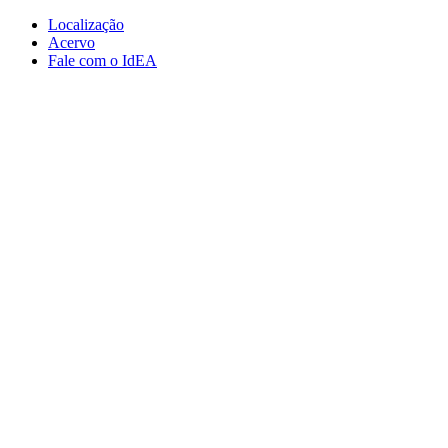
Conteúdo principal
Menu principal
Rodapé
Localização
Acervo
Fale com o IdEA
Aumentar fonte
Diminuir fonte