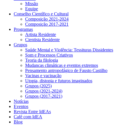
Missão
Equipe
Conselho Científico e Cultural
Composição 2021-2024
Composição 2017-2021
Programas
Artista Residente
Cientista Residente
Grupos
Saúde Mental e Violência: Tessituras Dissidentes
Som e Processos Criativos
Teoria da filologia
Mudanças climáticas e eventos extremos
Pensamento antropofágico de Fausto Castilho
Vacinas e vacinação
Utopia, distopia e futuros imaginados
Grupos (2025)
Grupos (2021-2024)
Grupos (2017-2021)
Notícias
Eventos
Revista Entre IdEAs
Café com IdEA
Blog