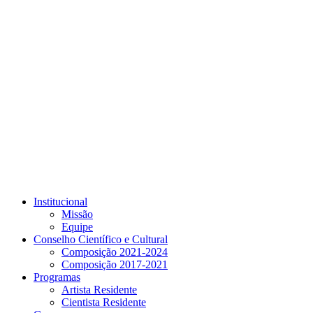
Link para o Youtube
Institucional
Missão
Equipe
Conselho Científico e Cultural
Composição 2021-2024
Composição 2017-2021
Programas
Artista Residente
Cientista Residente