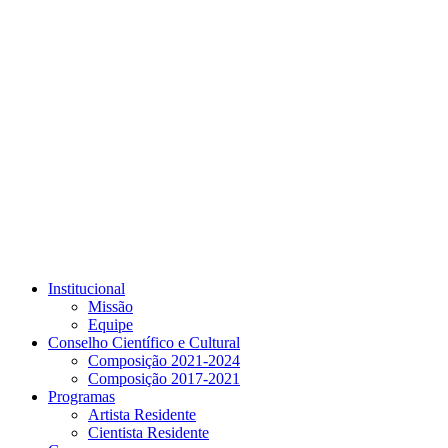
Link para o Youtube
Institucional
Missão
Equipe
Conselho Científico e Cultural
Composição 2021-2024
Composição 2017-2021
Programas
Artista Residente
Cientista Residente