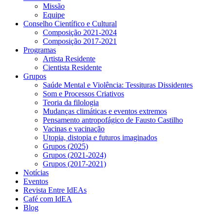
Missão
Equipe
Conselho Científico e Cultural
Composição 2021-2024
Composição 2017-2021
Programas
Artista Residente
Cientista Residente
Grupos
Saúde Mental e Violência: Tessituras Dissidentes
Som e Processos Criativos
Teoria da filologia
Mudanças climáticas e eventos extremos
Pensamento antropofágico de Fausto Castilho
Vacinas e vacinação
Utopia, distopia e futuros imaginados
Grupos (2025)
Grupos (2021-2024)
Grupos (2017-2021)
Notícias
Eventos
Revista Entre IdEAs
Café com IdEA
Blog