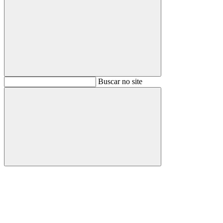
Buscar
Buscar no site
Buscar
Aumentar fonte