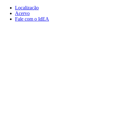
Conteúdo principal
Menu principal
Rodapé
Localização
Acervo
Fale com o IdEA
Aumentar fonte
Diminuir fonte