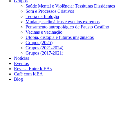
Grupos
Saúde Mental e Violência: Tessituras Dissidentes
Som e Processos Criativos
Teoria da filologia
Mudanças climáticas e eventos extremos
Pensamento antropofágico de Fausto Castilho
Vacinas e vacinação
Utopia, distopia e futuros imaginados
Grupos (2025)
Grupos (2021-2024)
Grupos (2017-2021)
Notícias
Eventos
Revista Entre IdEAs
Café com IdEA
Blog
Menu