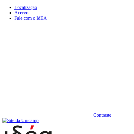
Conteúdo principal
Menu principal
Rodapé
Localização
Acervo
Fale com o IdEA
Aumentar fonte
Contraste