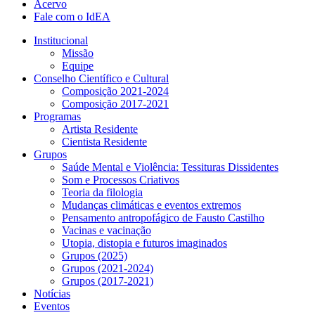
Acervo
Fale com o IdEA
Institucional
Missão
Equipe
Conselho Científico e Cultural
Composição 2021-2024
Composição 2017-2021
Programas
Artista Residente
Cientista Residente
Grupos
Saúde Mental e Violência: Tessituras Dissidentes
Som e Processos Criativos
Teoria da filologia
Mudanças climáticas e eventos extremos
Pensamento antropofágico de Fausto Castilho
Vacinas e vacinação
Utopia, distopia e futuros imaginados
Grupos (2025)
Grupos (2021-2024)
Grupos (2017-2021)
Notícias
Eventos