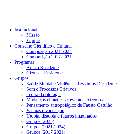
Institucional
Missão
Equipe
Conselho Científico e Cultural
Composição 2021-2024
Composição 2017-2021
Programas
Artista Residente
Cientista Residente
Grupos
Saúde Mental e Violência: Tessituras Dissidentes
Som e Processos Criativos
Teoria da filologia
Mudanças climáticas e eventos extremos
Pensamento antropofágico de Fausto Castilho
Vacinas e vacinação
Utopia, distopia e futuros imaginados
Grupos (2025)
Grupos (2021-2024)
Grupos (2017-2021)