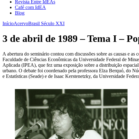
Revista Entre IdEAs
Café com IdEA
Blog
Início
Acervo
Brasil Século XXI
3 de abril de 1989 – Tema I – Po
A abertura do seminário contou com discussões sobre as causas e as
Faculdade de Ciências Econômicas da Universidade Federal de Minas
Aplicada (IPEA), que fez uma exposição sobre a distribuição espacia
urbano. O debate foi coordenado pela professora Elza Berquó, do Nú
e Estatísticas (Seade) e de Isaac Kerstenetzky, da Universidade Feder