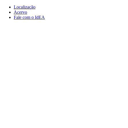
Conteúdo principal
Menu principal
Rodapé
Localização
Acervo
Fale com o IdEA
Aumentar fonte
Diminuir fonte