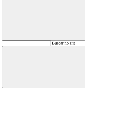
Buscar
Buscar no site
Buscar
Aumentar fonte