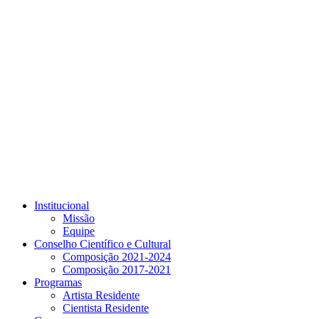
Link para o Youtube
Institucional
Missão
Equipe
Conselho Científico e Cultural
Composição 2021-2024
Composição 2017-2021
Programas
Artista Residente
Cientista Residente