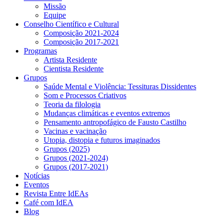
Missão
Equipe
Conselho Científico e Cultural
Composição 2021-2024
Composição 2017-2021
Programas
Artista Residente
Cientista Residente
Grupos
Saúde Mental e Violência: Tessituras Dissidentes
Som e Processos Criativos
Teoria da filologia
Mudanças climáticas e eventos extremos
Pensamento antropofágico de Fausto Castilho
Vacinas e vacinação
Utopia, distopia e futuros imaginados
Grupos (2025)
Grupos (2021-2024)
Grupos (2017-2021)
Notícias
Eventos
Revista Entre IdEAs
Café com IdEA
Blog