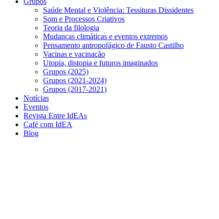
Grupos
Saúde Mental e Violência: Tessituras Dissidentes
Som e Processos Criativos
Teoria da filologia
Mudanças climáticas e eventos extremos
Pensamento antropofágico de Fausto Castilho
Vacinas e vacinação
Utopia, distopia e futuros imaginados
Grupos (2025)
Grupos (2021-2024)
Grupos (2017-2021)
Notícias
Eventos
Revista Entre IdEAs
Café com IdEA
Blog
Menu