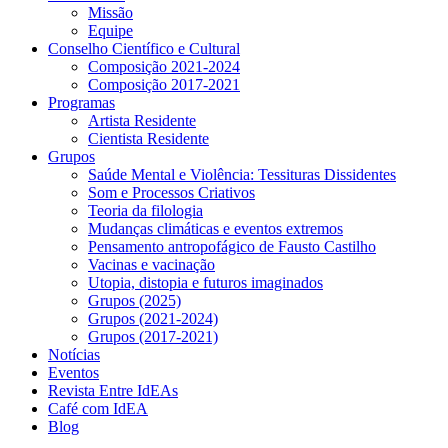
Missão
Equipe
Conselho Científico e Cultural
Composição 2021-2024
Composição 2017-2021
Programas
Artista Residente
Cientista Residente
Grupos
Saúde Mental e Violência: Tessituras Dissidentes
Som e Processos Criativos
Teoria da filologia
Mudanças climáticas e eventos extremos
Pensamento antropofágico de Fausto Castilho
Vacinas e vacinação
Utopia, distopia e futuros imaginados
Grupos (2025)
Grupos (2021-2024)
Grupos (2017-2021)
Notícias
Eventos
Revista Entre IdEAs
Café com IdEA
Blog