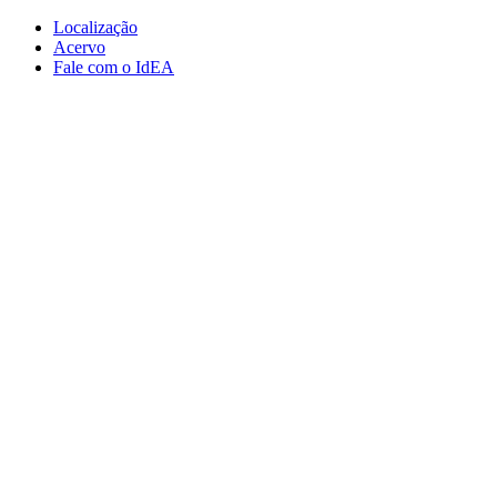
Conteúdo principal
Menu principal
Rodapé
Localização
Acervo
Fale com o IdEA
Aumentar fonte
Diminuir fonte