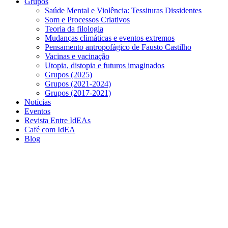
Grupos
Saúde Mental e Violência: Tessituras Dissidentes
Som e Processos Criativos
Teoria da filologia
Mudanças climáticas e eventos extremos
Pensamento antropofágico de Fausto Castilho
Vacinas e vacinação
Utopia, distopia e futuros imaginados
Grupos (2025)
Grupos (2021-2024)
Grupos (2017-2021)
Notícias
Eventos
Revista Entre IdEAs
Café com IdEA
Blog
Menu