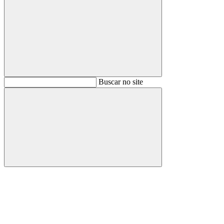
Buscar
Buscar no site
Buscar
Aumentar fonte