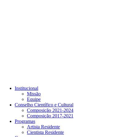
Link para o Youtube
Institucional
Missão
Equipe
Conselho Científico e Cultural
Composição 2021-2024
Composição 2017-2021
Programas
Artista Residente
Cientista Residente