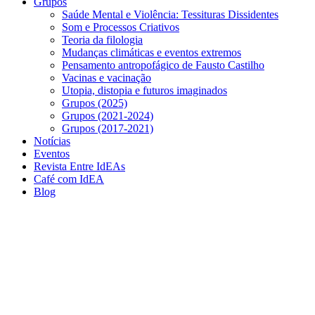
Grupos
Saúde Mental e Violência: Tessituras Dissidentes
Som e Processos Criativos
Teoria da filologia
Mudanças climáticas e eventos extremos
Pensamento antropofágico de Fausto Castilho
Vacinas e vacinação
Utopia, distopia e futuros imaginados
Grupos (2025)
Grupos (2021-2024)
Grupos (2017-2021)
Notícias
Eventos
Revista Entre IdEAs
Café com IdEA
Blog
Menu