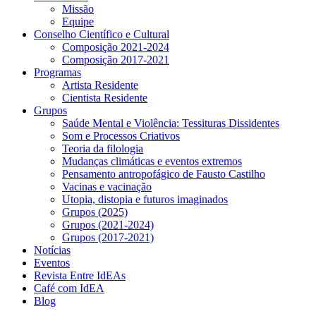
Missão
Equipe
Conselho Científico e Cultural
Composição 2021-2024
Composição 2017-2021
Programas
Artista Residente
Cientista Residente
Grupos
Saúde Mental e Violência: Tessituras Dissidentes
Som e Processos Criativos
Teoria da filologia
Mudanças climáticas e eventos extremos
Pensamento antropofágico de Fausto Castilho
Vacinas e vacinação
Utopia, distopia e futuros imaginados
Grupos (2025)
Grupos (2021-2024)
Grupos (2017-2021)
Notícias
Eventos
Revista Entre IdEAs
Café com IdEA
Blog