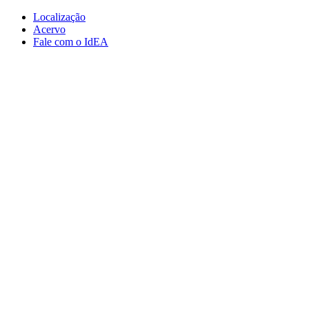
Conteúdo principal
Menu principal
Rodapé
Localização
Acervo
Fale com o IdEA
Aumentar fonte
Diminuir fonte