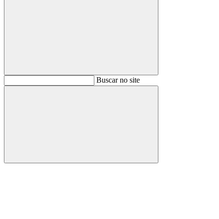
Buscar
Buscar no site
Buscar
Aumentar fonte