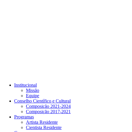
Link para o Youtube
Institucional
Missão
Equipe
Conselho Científico e Cultural
Composição 2021-2024
Composição 2017-2021
Programas
Artista Residente
Cientista Residente