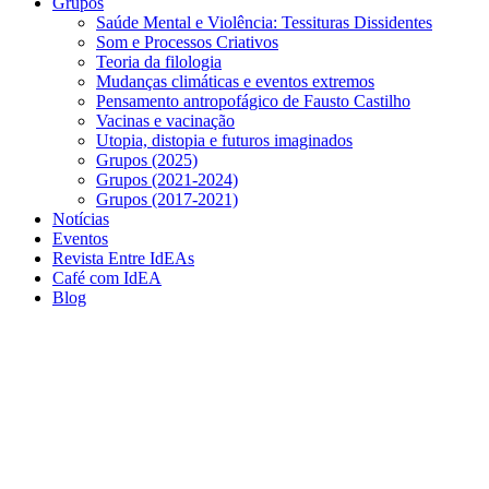
Grupos
Saúde Mental e Violência: Tessituras Dissidentes
Som e Processos Criativos
Teoria da filologia
Mudanças climáticas e eventos extremos
Pensamento antropofágico de Fausto Castilho
Vacinas e vacinação
Utopia, distopia e futuros imaginados
Grupos (2025)
Grupos (2021-2024)
Grupos (2017-2021)
Notícias
Eventos
Revista Entre IdEAs
Café com IdEA
Blog
Menu