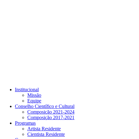
Link para o Youtube
Institucional
Missão
Equipe
Conselho Científico e Cultural
Composição 2021-2024
Composição 2017-2021
Programas
Artista Residente
Cientista Residente