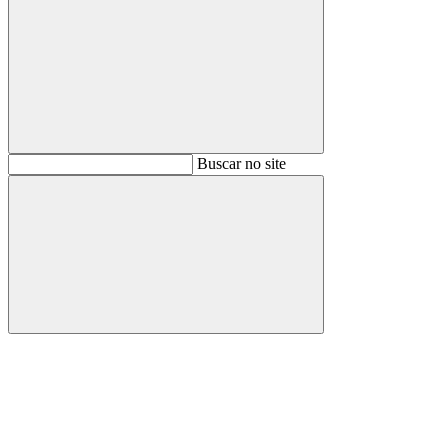
Buscar
Buscar no site
Buscar
Aumentar fonte