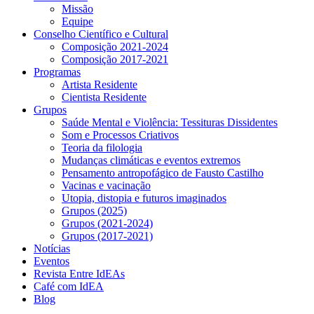
Missão
Equipe
Conselho Científico e Cultural
Composição 2021-2024
Composição 2017-2021
Programas
Artista Residente
Cientista Residente
Grupos
Saúde Mental e Violência: Tessituras Dissidentes
Som e Processos Criativos
Teoria da filologia
Mudanças climáticas e eventos extremos
Pensamento antropofágico de Fausto Castilho
Vacinas e vacinação
Utopia, distopia e futuros imaginados
Grupos (2025)
Grupos (2021-2024)
Grupos (2017-2021)
Notícias
Eventos
Revista Entre IdEAs
Café com IdEA
Blog