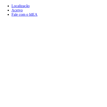
Conteúdo principal
Menu principal
Rodapé
Localização
Acervo
Fale com o IdEA
Aumentar fonte
Diminuir fonte