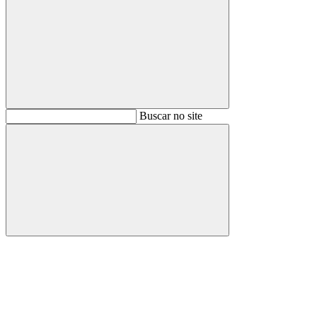
Buscar
Buscar no site
Buscar
Aumentar fonte