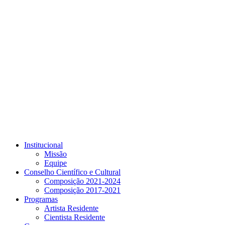
Link para o Youtube
Institucional
Missão
Equipe
Conselho Científico e Cultural
Composição 2021-2024
Composição 2017-2021
Programas
Artista Residente
Cientista Residente