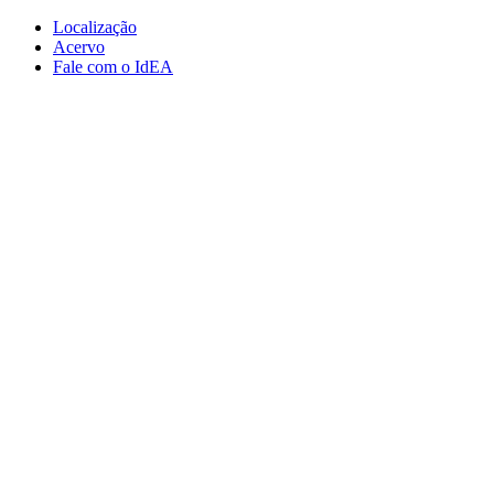
Conteúdo principal
Menu principal
Rodapé
Localização
Acervo
Fale com o IdEA
Aumentar fonte
Diminuir fonte