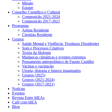
Missão
Equipe
Conselho Científico e Cultural
Composição 2021-2024
Composição 2017-2021
Programas
Artista Residente
Cientista Residente
Grupos
Saúde Mental e Violência: Tessituras Dissidentes
Som e Processos Criativos
Teoria da filologia
Mudanças climáticas e eventos extremos
Pensamento antropofágico de Fausto Castilho
Vacinas e vacinação
Utopia, distopia e futuros imaginados
Grupos (2025)
Grupos (2021-2024)
Grupos (2017-2021)
Notícias
Eventos
Revista Entre IdEAs
Café com IdEA
Blog