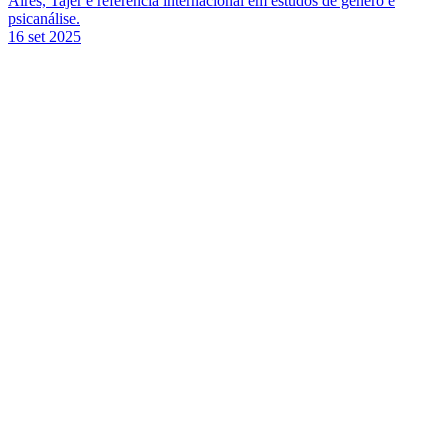
Aires, Tajer é referência internacional em estudos de gênero e
psicanálise.
16 set 2025
Link para o Facebook
Link para o Twitter
Link para o Instagram