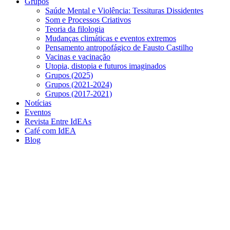
Grupos
Saúde Mental e Violência: Tessituras Dissidentes
Som e Processos Criativos
Teoria da filologia
Mudanças climáticas e eventos extremos
Pensamento antropofágico de Fausto Castilho
Vacinas e vacinação
Utopia, distopia e futuros imaginados
Grupos (2025)
Grupos (2021-2024)
Grupos (2017-2021)
Notícias
Eventos
Revista Entre IdEAs
Café com IdEA
Blog
Menu