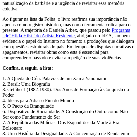
naturalização da barbárie e a urgência de revisitar essa memória
coletiva.
Ao figurar na lista da Folha, o livro reafirma sua importância não
apenas como registro histórico, mas como ferramenta crítica para o
presente. A trajetória de Daniela Arbex, que passou pelo
Programa
“de”Hilda Hilst” do Artista Residente
, abrigado no IdEA, também
evidencia o papel do Instituto no fomento a produções que dialogam
com questões estruturais do país. Em tempos de disputas narrativas e
apagamentos, revisitar obras como esta é essencial para
compreender o passado e evitar a repetição de suas violências.
Confira, a seguir, a lista:
1. A Queda do Céu: Palavras de um Xamã Yanomami
2. Brasil: Uma Biografia
3. Getúlio 1 (1882-1930): Dos Anos de Formação à Conquista do
Poder
4. Ideias para Adiar o Fim do Mundo
5. O Pacto da Branquitude
6. Dispositivo de Racialidade: A Construção do Outro como Não
Ser como Fundamento do Ser
7. A República das Milícias: Dos Esquadrões da Morte à Era
Bolsonaro
8. Uma História da Desigualdade: A Concentração de Renda entre