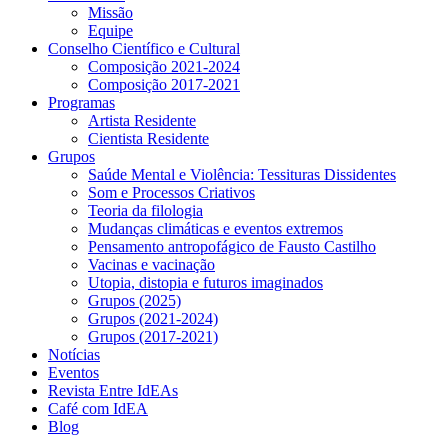
Missão
Equipe
Conselho Científico e Cultural
Composição 2021-2024
Composição 2017-2021
Programas
Artista Residente
Cientista Residente
Grupos
Saúde Mental e Violência: Tessituras Dissidentes
Som e Processos Criativos
Teoria da filologia
Mudanças climáticas e eventos extremos
Pensamento antropofágico de Fausto Castilho
Vacinas e vacinação
Utopia, distopia e futuros imaginados
Grupos (2025)
Grupos (2021-2024)
Grupos (2017-2021)
Notícias
Eventos
Revista Entre IdEAs
Café com IdEA
Blog