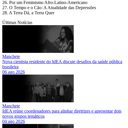
26. Por um Feminismo Afro-Latino-Americano
27. O Tempo e o Cão: A Atualidade das Depressões
28. A Terra Dá, a Terra Quer
Últimas Notícias
Manchete
Nova cientista residente do IdEA discute desafios da saúde pública
brasileira
06 ago 2026
Manchete
IdEA reúne coordenadores para alinhar diretrizes e apresentar dois
novos grupos temáticos
04 ago 2026