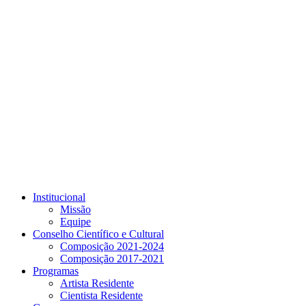
Link para o Youtube
Institucional
Missão
Equipe
Conselho Científico e Cultural
Composição 2021-2024
Composição 2017-2021
Programas
Artista Residente
Cientista Residente