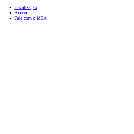
Conteúdo principal
Menu principal
Rodapé
Localização
Acervo
Fale com o IdEA
Aumentar fonte
Diminuir fonte