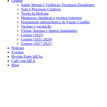
Grupos
Saúde Mental e Violência: Tessituras Dissidentes
Som e Processos Criativos
Teoria da filologia
Mudanças climáticas e eventos extremos
Pensamento antropofágico de Fausto Castilho
Vacinas e vacinação
Utopia, distopia e futuros imaginados
Grupos (2025)
Grupos (2021-2024)
Grupos (2017-2021)
Notícias
Eventos
Revista Entre IdEAs
Café com IdEA
Blog
Menu