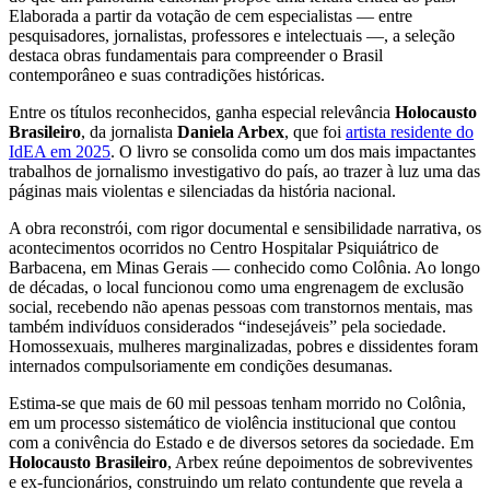
Elaborada a partir da votação de cem especialistas — entre
pesquisadores, jornalistas, professores e intelectuais —, a seleção
destaca obras fundamentais para compreender o Brasil
contemporâneo e suas contradições históricas.
Entre os títulos reconhecidos, ganha especial relevância
Holocausto
Brasileiro
, da jornalista
Daniela Arbex
, que foi
artista residente do
IdEA em 2025
. O livro se consolida como um dos mais impactantes
trabalhos de jornalismo investigativo do país, ao trazer à luz uma das
páginas mais violentas e silenciadas da história nacional.
A obra reconstrói, com rigor documental e sensibilidade narrativa, os
acontecimentos ocorridos no Centro Hospitalar Psiquiátrico de
Barbacena, em Minas Gerais — conhecido como Colônia. Ao longo
de décadas, o local funcionou como uma engrenagem de exclusão
social, recebendo não apenas pessoas com transtornos mentais, mas
também indivíduos considerados “indesejáveis” pela sociedade.
Homossexuais, mulheres marginalizadas, pobres e dissidentes foram
internados compulsoriamente em condições desumanas.
Estima-se que mais de 60 mil pessoas tenham morrido no Colônia,
em um processo sistemático de violência institucional que contou
com a conivência do Estado e de diversos setores da sociedade. Em
Holocausto Brasileiro
, Arbex reúne depoimentos de sobreviventes
e ex-funcionários, construindo um relato contundente que revela a