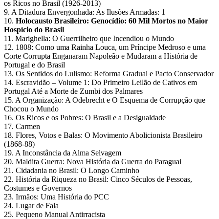
os Ricos no Brasil (1926-2013)
9. A Ditadura Envergonhada: As Ilusões Armadas: 1
10.
Holocausto Brasileiro: Genocídio: 60 Mil Mortos no Maior
Hospício do Brasil
11. Marighella: O Guerrilheiro que Incendiou o Mundo
12. 1808: Como uma Rainha Louca, um Príncipe Medroso e uma
Corte Corrupta Enganaram Napoleão e Mudaram a História de
Portugal e do Brasil
13. Os Sentidos do Lulismo: Reforma Gradual e Pacto Conservador
14. Escravidão – Volume 1: Do Primeiro Leilão de Cativos em
Portugal Até a Morte de Zumbi dos Palmares
15. A Organização: A Odebrecht e O Esquema de Corrupção que
Chocou o Mundo
16. Os Ricos e os Pobres: O Brasil e a Desigualdade
17. Carmen
18. Flores, Votos e Balas: O Movimento Abolicionista Brasileiro
(1868-88)
19. A Inconstância da Alma Selvagem
20. Maldita Guerra: Nova História da Guerra do Paraguai
21. Cidadania no Brasil: O Longo Caminho
22. História da Riqueza no Brasil: Cinco Séculos de Pessoas,
Costumes e Governos
23. Irmãos: Uma História do PCC
24. Lugar de Fala
25. Pequeno Manual Antirracista