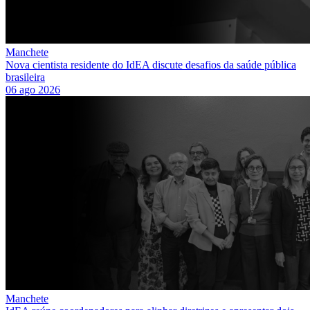
Manchete
Nova cientista residente do IdEA discute desafios da saúde pública
brasileira
06 ago 2026
Manchete