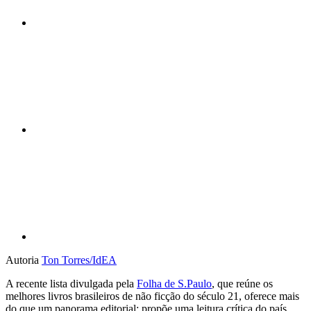
Compartilhar n
Compartilhar p
Autoria
Ton Torres/IdEA
A recente lista divulgada pela
Folha de S.Paulo
, que reúne os
melhores livros brasileiros de não ficção do século 21, oferece mais
do que um panorama editorial: propõe uma leitura crítica do país.