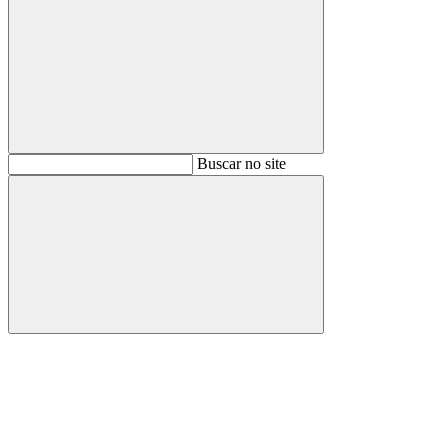
Buscar
Buscar no site
Buscar
Aumentar fonte