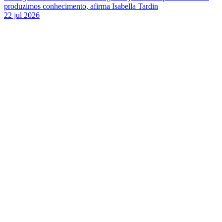
produzimos conhecimento, afirma Isabella Tardin
22 jul 2026
Link para o Facebook
Link para o Twitter
Link para o Instagram