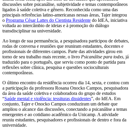
discussões sobre psicanálise, subjetividade e temas contemporâneos
ligados à saúde coletiva e gênero. Reconhecida como uma das
principais referências latino-americanas nessas áreas, Tajer integrou
o
Programa César Lattes do Cientista Residente
do IdEA, iniciativa
voltada ao intercâmbio de ideias e à promoção do diálogo
transdisciplinar na universidade.
Ao longo de sua permanência, a pesquisadora participou de debates,
rodas de conversa e reuniões que reuniram estudantes, docentes e
profissionais de diferentes campos. Parte das atividades girou em
torno de seu trabalho mais recente, o livro
Psicanálise para todxs
, já
traduzido para o português, que serviu como ponto de partida para
reflexões sobre clínica, pesquisa e questões socioculturais
contemporâneas.
O último encontro da residência ocorreu dia 14, sexta, e contou com
a participação da professora Rosana Onocko Campos, pesquisadora
da área da saúde coletiva e colaboradora do grupo de estudos
“
Saúde mental e violência: tessituras dissidentes
”, do IdEA. Em
conjunto, Tajer e Onocko Campos conduziram um debate que
ampliou o alcance das discussões, conectando a psicanálise a temas
emergentes e ao cotidiano acadêmico da Unicamp. A atividade
reuniu estudantes, pesquisadores e profissionais de dentro e fora da
universidade.