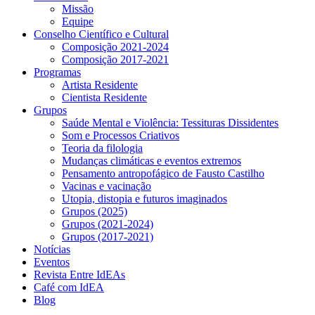
Missão
Equipe
Conselho Científico e Cultural
Composição 2021-2024
Composição 2017-2021
Programas
Artista Residente
Cientista Residente
Grupos
Saúde Mental e Violência: Tessituras Dissidentes
Som e Processos Criativos
Teoria da filologia
Mudanças climáticas e eventos extremos
Pensamento antropofágico de Fausto Castilho
Vacinas e vacinação
Utopia, distopia e futuros imaginados
Grupos (2025)
Grupos (2021-2024)
Grupos (2017-2021)
Notícias
Eventos
Revista Entre IdEAs
Café com IdEA
Blog