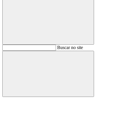
Buscar
Buscar no site
Buscar
Aumentar fonte