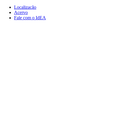
Conteúdo principal
Menu principal
Rodapé
Localização
Acervo
Fale com o IdEA
Aumentar fonte
Diminuir fonte