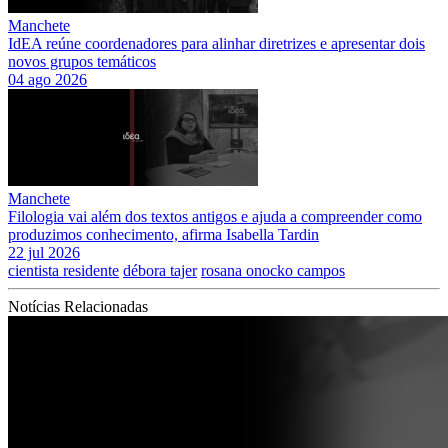
Manchete
IdEA reúne coordenadores para alinhar diretrizes e apresentar dois
novos grupos temáticos
04 ago 2026
Manchete
Filologia vai além dos textos antigos e ajuda a compreender como
produzimos conhecimento, afirma Isabella Tardin
22 jul 2026
cientista residente
débora tajer
rosana onocko campos
Notícias Relacionadas