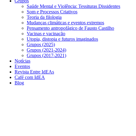
Grupos
Saúde Mental e Violência: Tessituras Dissidentes
Som e Processos Criativos
Teoria da filologia
Mudanças climáticas e eventos extremos
Pensamento antropofágico de Fausto Castilho
Vacinas e vacinação
Utopia, distopia e futuros imaginados
Grupos (2025)
Grupos (2021-2024)
Grupos (2017-2021)
Notícias
Eventos
Revista Entre IdEAs
Café com IdEA
Blog
Menu