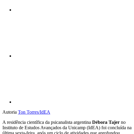
Compartilhar n
Compartilhar p
Autoria
Ton Torres/IdEA
A residência científica da psicanalista argentina
Débora Tajer
no
Instituto de Estudos Avançados da Unicamp (IdEA) foi concluída na
última sexta-feira, após um ciclo de atividades que aprofundou