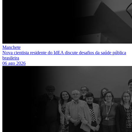
Manchete
Nova cientista residente do IdEA discute desafios da saúde pública
brasileira
06 ago 2026