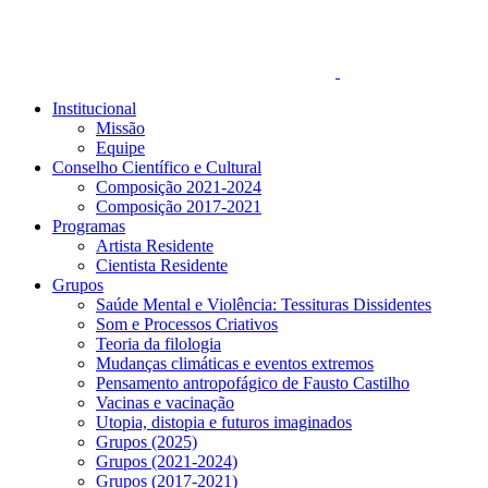
Institucional
Missão
Equipe
Conselho Científico e Cultural
Composição 2021-2024
Composição 2017-2021
Programas
Artista Residente
Cientista Residente
Grupos
Saúde Mental e Violência: Tessituras Dissidentes
Som e Processos Criativos
Teoria da filologia
Mudanças climáticas e eventos extremos
Pensamento antropofágico de Fausto Castilho
Vacinas e vacinação
Utopia, distopia e futuros imaginados
Grupos (2025)
Grupos (2021-2024)
Grupos (2017-2021)