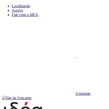
Conteúdo principal
Menu principal
Rodapé
Localização
Acervo
Fale com o IdEA
Aumentar fonte
Contraste