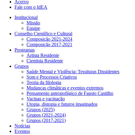
Acervo
Fale com o IdEA
Institucional
Missão
Equipe
Conselho Científico e Cultural
Composição 2021-2024
Composição 2017-2021
Programas
Artista Residente
Cientista Residente
Grupos
Saúde Mental e Violência: Tessituras Dissidentes
Som e Processos Criativos
Teoria da filologia
Mudanças climáticas e eventos extremos
Pensamento antropofágico de Fausto Castilho
Vacinas e vacinação
Utopia, distopia e futuros imaginados
Grupos (2025)
Grupos (2021-2024)
Grupos (2017-2021)
Notícias
Eventos