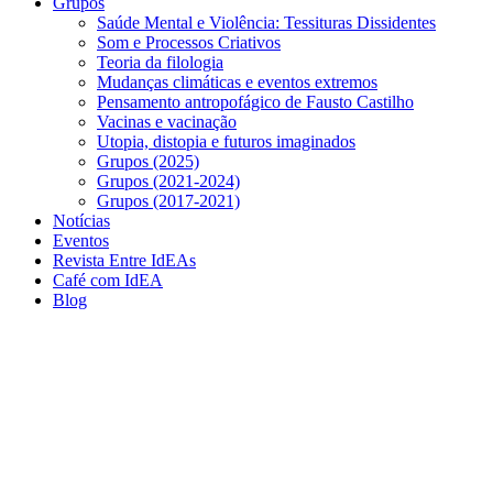
Grupos
Saúde Mental e Violência: Tessituras Dissidentes
Som e Processos Criativos
Teoria da filologia
Mudanças climáticas e eventos extremos
Pensamento antropofágico de Fausto Castilho
Vacinas e vacinação
Utopia, distopia e futuros imaginados
Grupos (2025)
Grupos (2021-2024)
Grupos (2017-2021)
Notícias
Eventos
Revista Entre IdEAs
Café com IdEA
Blog
Menu