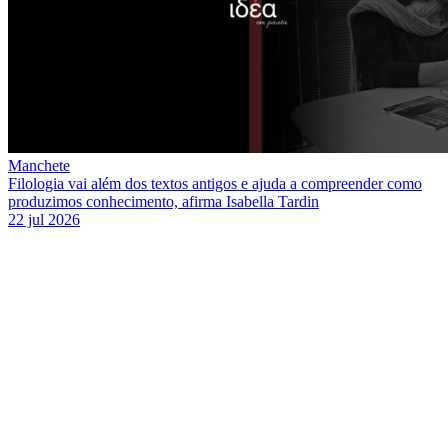
Manchete
Filologia vai além dos textos antigos e ajuda a compreender como
produzimos conhecimento, afirma Isabella Tardin
22 jul 2026
Link para o Facebook
Link para o Twitter