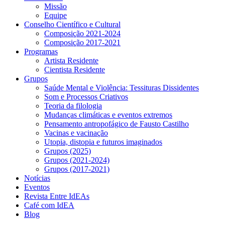
Missão
Equipe
Conselho Científico e Cultural
Composição 2021-2024
Composição 2017-2021
Programas
Artista Residente
Cientista Residente
Grupos
Saúde Mental e Violência: Tessituras Dissidentes
Som e Processos Criativos
Teoria da filologia
Mudanças climáticas e eventos extremos
Pensamento antropofágico de Fausto Castilho
Vacinas e vacinação
Utopia, distopia e futuros imaginados
Grupos (2025)
Grupos (2021-2024)
Grupos (2017-2021)
Notícias
Eventos
Revista Entre IdEAs
Café com IdEA
Blog