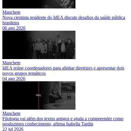
Manchete
Nova cientista residente do IdEA discute desafios da saúde pública
brasileira
06 ago 2026
Manchete
IdEA reúne coordenadores para alinhar diretrizes e apresentar dois
novos grupos temáticos
04 ago 2026
Manchete
Filologia vai além dos textos antigos e ajuda a compreender como
produzimos conhecimento, afirma Isabella Tardin
22 jul 2026