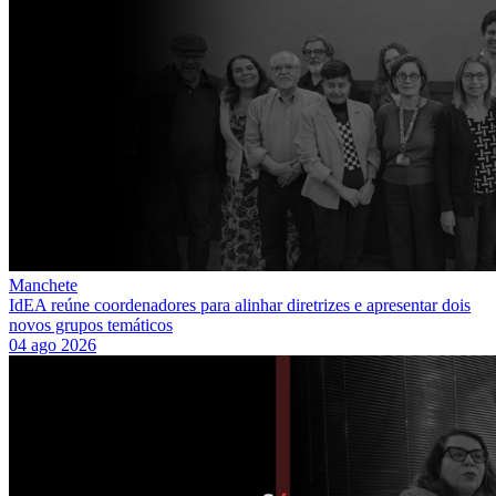
Manchete
IdEA reúne coordenadores para alinhar diretrizes e apresentar dois
novos grupos temáticos
04 ago 2026