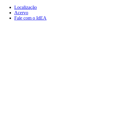
Conteúdo principal
Menu principal
Rodapé
Localização
Acervo
Fale com o IdEA
Aumentar fonte
Diminuir fonte