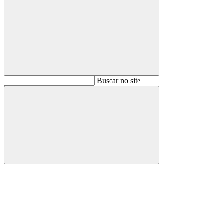
Buscar
Buscar no site
Buscar
Aumentar fonte